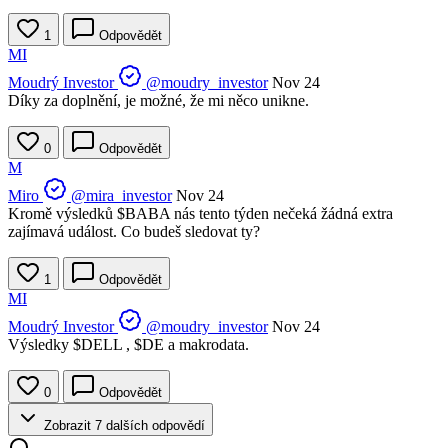
1
Odpovědět
MI
Moudrý Investor
@moudry_investor
Nov 24
Díky za doplnění, je možné, že mi něco unikne.
0
Odpovědět
M
Miro
@mira_investor
Nov 24
Kromě výsledků
$BABA
nás tento týden nečeká žádná extra
zajímavá událost. Co budeš sledovat ty?
1
Odpovědět
MI
Moudrý Investor
@moudry_investor
Nov 24
Výsledky
$DELL
,
$DE
a makrodata.
0
Odpovědět
Zobrazit 7 dalších odpovědí