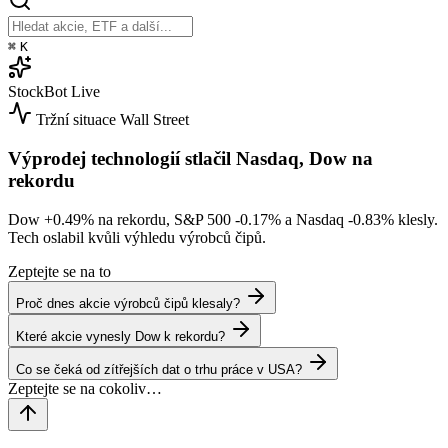
⌘
K
StockBot
Live
Tržní situace
Wall Street
Výprodej technologií stlačil Nasdaq, Dow na
rekordu
Dow
+0.49%
na rekordu, S&P 500
-0.17%
a Nasdaq
-0.83%
klesly.
Tech oslabil kvůli výhledu výrobců čipů.
Zeptejte se na to
Proč dnes akcie výrobců čipů klesaly?
Které akcie vynesly Dow k rekordu?
Co se čeká od zítřejších dat o trhu práce v USA?