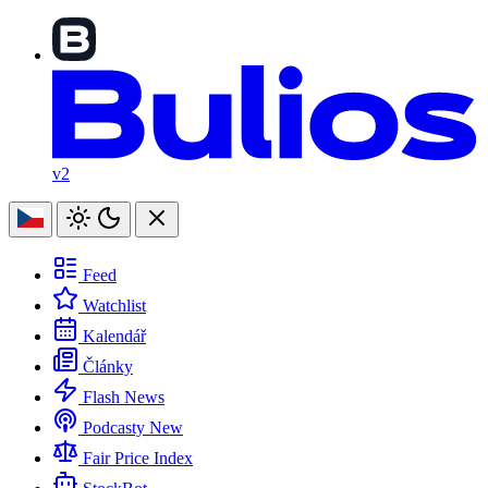
v2
Feed
Watchlist
Kalendář
Články
Flash News
Podcasty
New
Fair Price Index