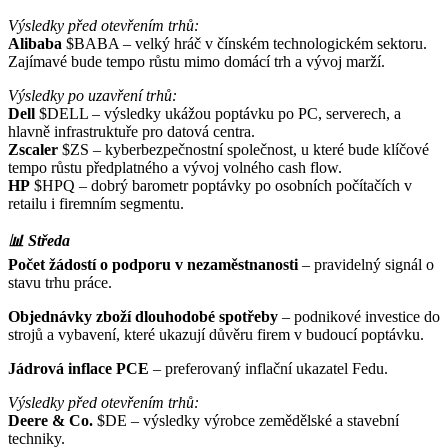
Výsledky před otevřením trhů:
Alibaba
$BABA
– velký hráč v čínském technologickém sektoru.
Zajímavé bude tempo růstu mimo domácí trh a vývoj marží.
Výsledky po uzavření trhů:
Dell
$DELL
– výsledky ukážou poptávku po PC, serverech, a
hlavně infrastruktuře pro datová centra.
Zscaler
$ZS
– kyberbezpečnostní společnost, u které bude klíčové
tempo růstu předplatného a vývoj volného cash flow.
HP
$HPQ
– dobrý barometr poptávky po osobních počítačích v
retailu i firemním segmentu.
📊 Středa
Počet žádostí o podporu v nezaměstnanosti
– pravidelný signál o
stavu trhu práce.
Objednávky zboží dlouhodobé spotřeby
– podnikové investice do
strojů a vybavení, které ukazují důvěru firem v budoucí poptávku.
Jádrová inflace PCE
– preferovaný inflační ukazatel Fedu.
Výsledky před otevřením trhů:
Deere & Co.
$DE
– výsledky výrobce zemědělské a stavební
techniky.