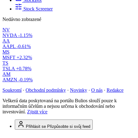
StockBot
Stock Screener
Nedávno zobrazené
NV
NVDA
-1.15%
AA
AAPL
-0.61%
MS
MSFT
+2.32%
TS
TSLA
+0.78%
AM
AMZN
-0.19%
Soukromí
·
Obchodní podmínky
·
Novinky
·
O nás
·
Redakce
Veškerá data poskytovaná na portálu Bulios slouží pouze k
informačním účelům a nejsou určena k obchodování nebo
investování.
Zjistit více
Přihlásit se
Přizpůsobte si svůj feed