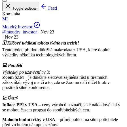
Feed
Toggle Sidebar
Komunita
MI
Moudrý Investor
@moudry_investor
·
Nov 23
·
Nov 23
🗓️ Klíčové události tohoto týdne na trzích!
Tento týden přijdou důležitá makrodata z USA, které doplní
výsledky několika technologických firem.
💻 Pondělí
Výsledky po uzavření trhů:
Zoom
$ZM
– je důležité sledovat zejména růst u firemních
zákazníků, vývoj marží a to, zda se Zoomu daří držet krok v
prostředí silné konkurence.
📈 Úterý
Inflace PPI v USA
– ceny výrobců naznačí, jaké nákladové tlaky
se mohou časem propsat do spotřebitelských cen.
Maloobchodní tržby v USA
– přímý pohled na sílu spotřebitele
před vrcholem nákupní sezóny.