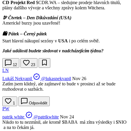
CD Projekt Red
$CDR.WA
– sledujme prodeje hlavních titulů,
plány dalšího vývoje a všechny zprávy kolem Witchera.
🦃 Čtvrtek – Den Díkůvzdání (USA)
Americké burzy jsou uzavřené!
🛍️ Pátek – Černý pátek
Start hlavní nákupní sezóny v
USA
i po celém světě.
Jaké události budete sledovat v nadcházejícím týdnu?
12
23
LN
Lukáš Nekvapil
@lukasnekvapil
Nov 26
Zatím jsem klidný, ale zajímavé to bude v prosinci až se bude
rozhodovat o sazbách.
1
Odpovědět
PW
patrik white
@patrikwhite
Nov 24
Nikdo to tu nezmínil, ale kromě
$BABA
má zítra výsledky i
$NIO
a na to čekám já.