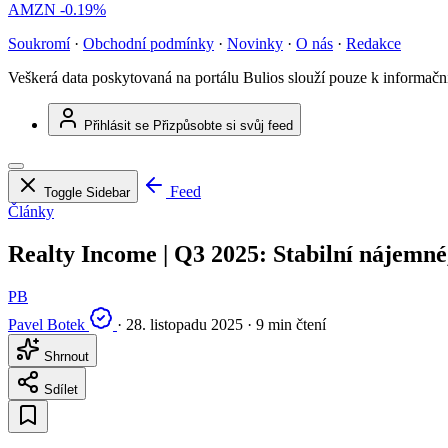
AMZN
-0.19%
Soukromí
·
Obchodní podmínky
·
Novinky
·
O nás
·
Redakce
Veškerá data poskytovaná na portálu Bulios slouží pouze k informač
Přihlásit se
Přizpůsobte si svůj feed
Feed
Toggle Sidebar
Články
Realty Income | Q3 2025: Stabilní nájemné
PB
Pavel Botek
·
28. listopadu 2025
·
9 min čtení
Shrnout
Sdílet