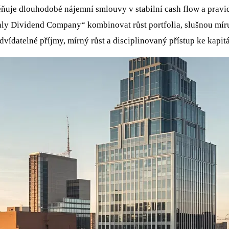
ňuje dlouhodobé nájemní smlouvy v stabilní cash flow a pravidel
ly Dividend Company“ kombinovat růst portfolia, slušnou míru 
dvídatelné příjmy, mírný růst a disciplinovaný přístup ke kapitá