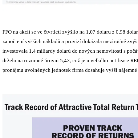
FFO na akcii se ve čtvrtletí zvýšilo na 1,07 dolaru z 0,98 do
započtení vyšších nákladů a provizí dokázala meziročně zvýši
investovala 1,4 miliardy dolarů do nových nemovitostí s poč
drželo na rozumné úrovni 5,4×, což je u velkého net-lease REI
pronájmu uvolněných jednotek firma dosahuje vyšší nájemné 