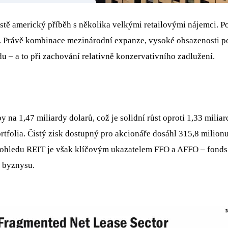
čistě americký příběh s několika velkými retailovými nájemci. P
tory. Právě kombinace mezinárodní expanze, vysoké obsazenosti
du – a to při zachování relativně konzervativního zadlužení.
y na 1,47 miliardy dolarů, což je solidní růst oproti 1,33 mili
rtfolia. Čistý zisk dostupný pro akcionáře dosáhl 315,8 milion
Z pohledu REIT je však klíčovým ukazatelem FFO a AFFO – fonds 
o byznysu.