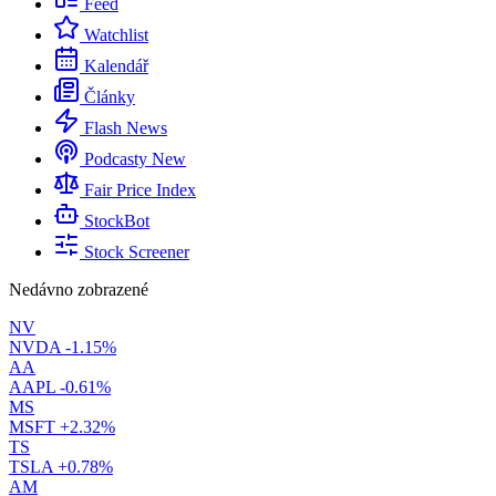
Feed
Watchlist
Kalendář
Články
Flash News
Podcasty
New
Fair Price Index
StockBot
Stock Screener
Nedávno zobrazené
NV
NVDA
-1.15%
AA
AAPL
-0.61%
MS
MSFT
+2.32%
TS
TSLA
+0.78%
AM