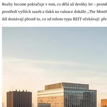
Realty Income pokračuje v tom, co dělá už desítky let – promě
prostředí vyšších sazeb a tlaků na valuace dokáže „The Month
dál dostávají přesně to, co od tohoto typu REIT očekávají: pře