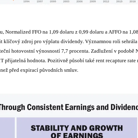
laru, Normalized FFO na 1,09 dolaru z 0,99 dolaru a AFFO na 1,08
t klíčový zdroj pro výplatu dividendy. Významnou roli sehrála 
áteční hotovostní výnosností 7,7 procenta. Zadlužení v podob
T přijatelná hodnota. Pozitivně působí také rent recapture rate
než před expirací původních smluv.