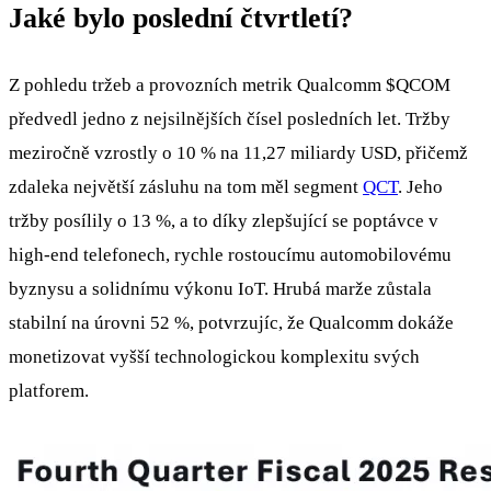
Jaké bylo poslední čtvrtletí?
Z pohledu tržeb a provozních metrik Qualcomm
$QCOM
předvedl jedno z nejsilnějších čísel posledních let. Tržby
meziročně vzrostly o 10 % na 11,27 miliardy USD, přičemž
zdaleka největší zásluhu na tom měl segment
QCT
. Jeho
tržby posílily o 13 %, a to díky zlepšující se poptávce v
high-end telefonech, rychle rostoucímu automobilovému
byznysu a solidnímu výkonu IoT. Hrubá marže zůstala
stabilní na úrovni 52 %, potvrzujíc, že Qualcomm dokáže
monetizovat vyšší technologickou komplexitu svých
platforem.