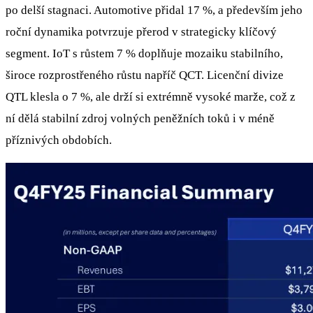
po delší stagnaci. Automotive přidal 17 %, a především jeho
roční dynamika potvrzuje přerod v strategicky klíčový
segment. IoT s růstem 7 % doplňuje mozaiku stabilního,
široce rozprostřeného růstu napříč QCT. Licenční divize
QTL klesla o 7 %, ale drží si extrémně vysoké marže, což z
ní dělá stabilní zdroj volných peněžních toků i v méně
příznivých obdobích.