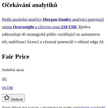
Očekávání analytiků
Podle poslední analýzy
Morgan Stanley
analytici potvrzují
rating
Overweight
a cílovou cenu
210 USD
.
Zpráva
zdůrazňuje tři strategické pilíře: rozšiřující se automotive
trh, stabilizaci licencí a výrazný potenciál v oblasti edge AI.
Fair Price
Zmíněné akcie
QC
QCOM
Sledovat
Tento článek byl napsán a zkontrolován podle
redakčních standardů