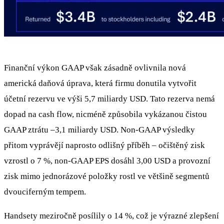
Finanční výkon GAAP však zásadně ovlivnila nová
americká daňová úprava, která firmu donutila vytvořit
účetní rezervu ve výši 5,7 miliardy USD. Tato rezerva nemá
dopad na cash flow, nicméně způsobila vykázanou čistou
GAAP ztrátu –3,1 miliardy USD. Non-GAAP výsledky
přitom vyprávějí naprosto odlišný příběh – očištěný zisk
vzrostl o 7 %, non-GAAP EPS dosáhl 3,00 USD a provozní
zisk mimo jednorázové položky rostl ve většině segmentů
dvouciferným tempem.
Handsety meziročně posílily o 14 %, což je výrazné zlepšení