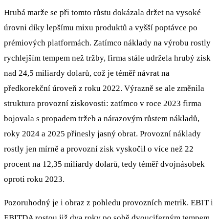
Hrubá marže se při tomto růstu dokázala držet na vysoké
úrovni díky lepšímu mixu produktů a vyšší poptávce po
prémiových platformách. Zatímco náklady na výrobu rostly
rychlejším tempem než tržby, firma stále udržela hrubý zisk
nad 24,5 miliardy dolarů, což je téměř návrat na
předkorekční úroveň z roku 2022. Výrazně se ale změnila
struktura provozní ziskovosti: zatímco v roce 2023 firma
bojovala s propadem tržeb a nárazovým růstem nákladů,
roky 2024 a 2025 přinesly jasný obrat. Provozní náklady
rostly jen mírně a provozní zisk vyskočil o více než 22
procent na 12,35 miliardy dolarů, tedy téměř dvojnásobek
oproti roku 2023.
Pozoruhodný je i obraz z pohledu provozních metrik. EBIT i
EBITDA rostou již dva roky po sobě dvouciferným tempem