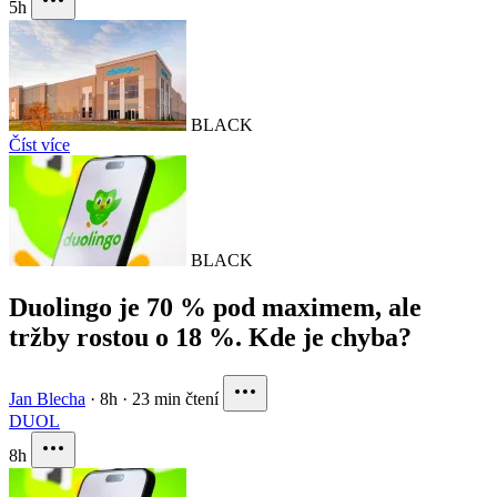
5h
BLACK
Číst více
BLACK
Duolingo je 70 % pod maximem, ale
tržby rostou o 18 %. Kde je chyba?
Jan Blecha
·
8h
·
23 min čtení
DUOL
8h