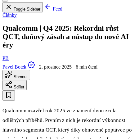
Feed
Toggle Sidebar
Články
Qualcomm | Q4 2025: Rekordní růst
QCT, daňový zásah a nástup do nové AI
éry
PB
Pavel Botek
·
2. prosince 2025
·
6 min čtení
Shrnout
Sdílet
Qualcomm uzavřel rok 2025 ve znamení dvou zcela
odlišných příběhů. Prvním z nich je rekordní výkonnost
hlavního segmentu QCT, který díky obnovené poptávce po