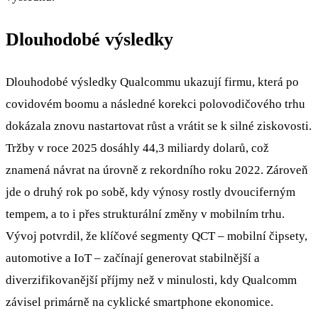
Dlouhodobé výsledky
Dlouhodobé výsledky Qualcommu ukazují firmu, která po
covidovém boomu a následné korekci polovodičového trhu
dokázala znovu nastartovat růst a vrátit se k silné ziskovosti.
Tržby v roce 2025 dosáhly 44,3 miliardy dolarů, což
znamená návrat na úrovně z rekordního roku 2022. Zároveň
jde o druhý rok po sobě, kdy výnosy rostly dvouciferným
tempem, a to i přes strukturální změny v mobilním trhu.
Vývoj potvrdil, že klíčové segmenty QCT – mobilní čipsety,
automotive a IoT – začínají generovat stabilnější a
diverzifikovanější příjmy než v minulosti, kdy Qualcomm
závisel primárně na cyklické smartphone ekonomice.