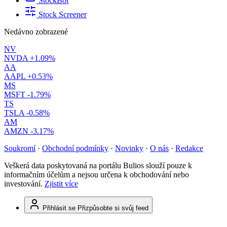
StockBot
Stock Screener
Nedávno zobrazené
NV
NVDA
+1.09%
AA
AAPL
+0.53%
MS
MSFT
-1.79%
TS
TSLA
-0.58%
AM
AMZN
-3.17%
Soukromí
·
Obchodní podmínky
·
Novinky
·
O nás
·
Redakce
Veškerá data poskytovaná na portálu Bulios slouží pouze k
informačním účelům a nejsou určena k obchodování nebo
investování.
Zjistit více
Přihlásit se
Přizpůsobte si svůj feed