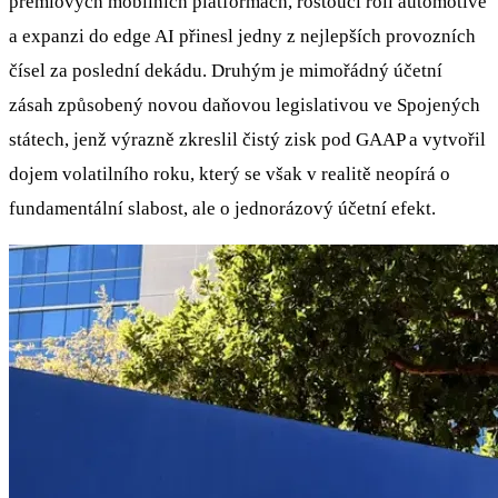
prémiových mobilních platformách, rostoucí roli automotive
a expanzi do edge AI přinesl jedny z nejlepších provozních
čísel za poslední dekádu. Druhým je mimořádný účetní
zásah způsobený novou daňovou legislativou ve Spojených
státech, jenž výrazně zkreslil čistý zisk pod GAAP a vytvořil
dojem volatilního roku, který se však v realitě neopírá o
fundamentální slabost, ale o jednorázový účetní efekt.