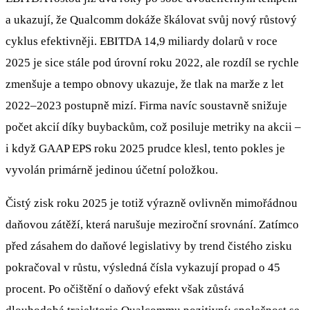
a ukazují, že Qualcomm dokáže škálovat svůj nový růstový
cyklus efektivněji. EBITDA 14,9 miliardy dolarů v roce
2025 je sice stále pod úrovní roku 2022, ale rozdíl se rychle
zmenšuje a tempo obnovy ukazuje, že tlak na marže z let
2022–2023 postupně mizí. Firma navíc soustavně snižuje
počet akcií díky buybackům, což posiluje metriky na akcii –
i když GAAP EPS roku 2025 prudce klesl, tento pokles je
vyvolán primárně jedinou účetní položkou.
Čistý zisk roku 2025 je totiž výrazně ovlivněn mimořádnou
daňovou zátěží, která narušuje meziroční srovnání. Zatímco
před zásahem do daňové legislativy by trend čistého zisku
pokračoval v růstu, výsledná čísla vykazují propad o 45
procent. Po očištění o daňový efekt však zůstává