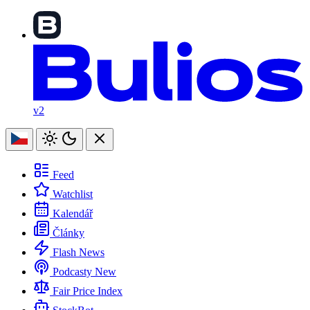
v2
Feed
Watchlist
Kalendář
Články
Flash News
Podcasty
New
Fair Price Index