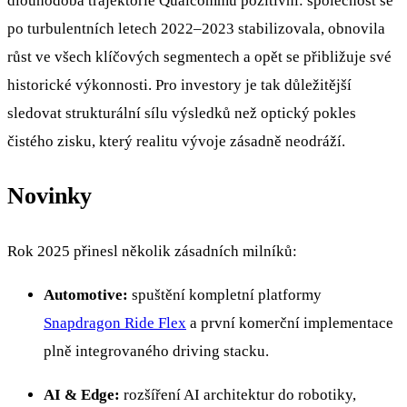
dlouhodobá trajektorie Qualcommu pozitivní: společnost se
po turbulentních letech 2022–2023 stabilizovala, obnovila
růst ve všech klíčových segmentech a opět se přibližuje své
historické výkonnosti. Pro investory je tak důležitější
sledovat strukturální sílu výsledků než optický pokles
čistého zisku, který realitu vývoje zásadně neodráží.
Novinky
Rok 2025 přinesl několik zásadních milníků:
Automotive:
spuštění kompletní platformy
Snapdragon Ride Flex
a první komerční implementace
plně integrovaného driving stacku.
AI & Edge:
rozšíření AI architektur do robotiky,