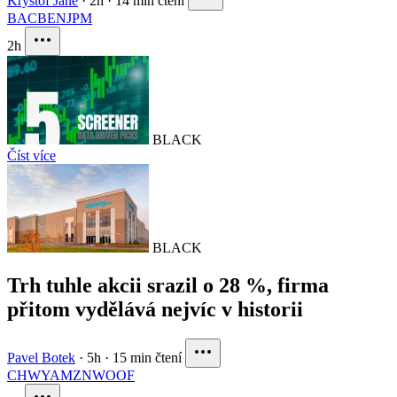
Krystof Jane
·
2h
·
14 min čtení
BAC
BEN
JPM
2h
BLACK
Číst více
BLACK
Trh tuhle akcii srazil o 28 %, firma
přitom vydělává nejvíc v historii
Pavel Botek
·
5h
·
15 min čtení
CHWY
AMZN
WOOF