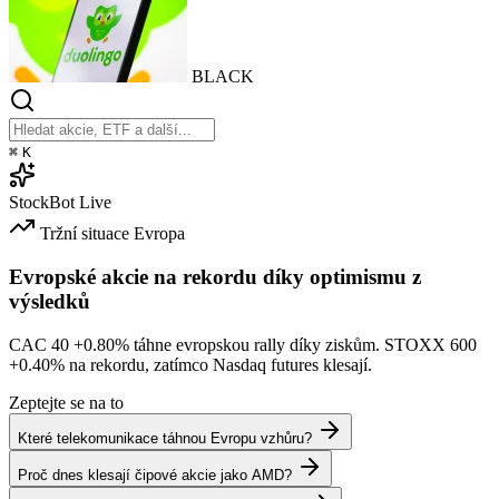
BLACK
⌘
K
StockBot
Live
Tržní situace
Evropa
Evropské akcie na rekordu díky optimismu z
výsledků
CAC 40
+0.80%
táhne evropskou rally díky ziskům. STOXX 600
+0.40%
na rekordu, zatímco Nasdaq futures klesají.
Zeptejte se na to
Které telekomunikace táhnou Evropu vzhůru?
Proč dnes klesají čipové akcie jako AMD?