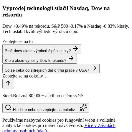
Výprodej technologií stlačil Nasdaq, Dow na
rekordu
Dow
+0.49%
na rekordu, S&P 500
-0.17%
a Nasdaq
-0.83%
klesly.
Tech oslabil kvůli výhledu výrobců čipů.
Zeptejte se na to
Proč dnes akcie výrobců čipů klesaly?
Které akcie vynesly Dow k rekordu?
Co se čeká od zítřejších dat o trhu práce v USA?
StockBot zná 80,000+ akcií po celém světě
Hledejte nebo se zeptejte na cokoliv…
Používáme nezbytné cookies pro fungování webu a volitelné
analytické cookies pro měření návštěvnosti.
Více v Zásadách
ochrany osobních údajů.