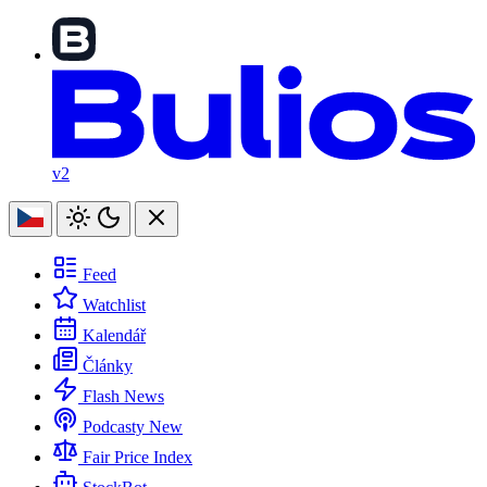
v2
Feed
Watchlist
Kalendář
Články
Flash News
Podcasty
New
Fair Price Index