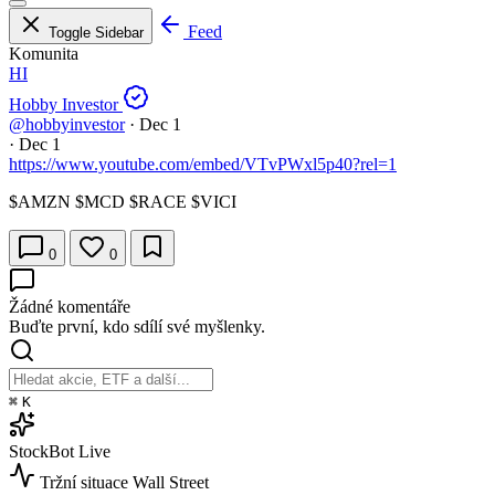
Feed
Toggle Sidebar
Komunita
HI
Hobby Investor
@hobbyinvestor
·
Dec 1
·
Dec 1
https://www.youtube.com/embed/VTvPWxl5p40?rel=1
$AMZN
$MCD
$RACE
$VICI
0
0
Žádné komentáře
Buďte první, kdo sdílí své myšlenky.
⌘
K
StockBot
Live
Tržní situace
Wall Street