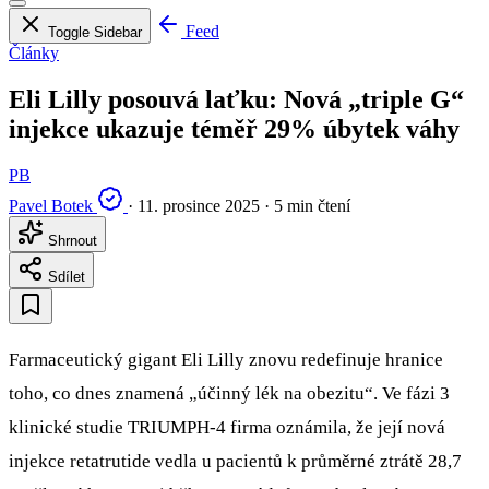
Feed
Toggle Sidebar
Články
Eli Lilly posouvá laťku: Nová „triple G“
injekce ukazuje téměř 29% úbytek váhy
PB
Pavel Botek
·
11. prosince 2025
·
5 min čtení
Shrnout
Sdílet
Farmaceutický gigant Eli Lilly znovu redefinuje hranice
toho, co dnes znamená „účinný lék na obezitu“. Ve fázi 3
klinické studie TRIUMPH-4 firma oznámila, že její nová
injekce retatrutide vedla u pacientů k průměrné ztrátě 28,7