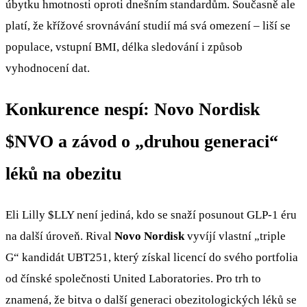
úbytku hmotnosti oproti dnešním standardům. Současně ale
platí, že křížové srovnávání studií má svá omezení – liší se
populace, vstupní BMI, délka sledování i způsob
vyhodnocení dat.
Konkurence nespí: Novo Nordisk
$NVO
a závod o „druhou generaci“
léků na obezitu
Eli Lilly
$LLY
není jediná, kdo se snaží posunout GLP-1 éru
na další úroveň. Rival
Novo Nordisk
vyvíjí vlastní „triple
G“ kandidát UBT251, který získal licencí do svého portfolia
od čínské společnosti United Laboratories. Pro trh to
znamená, že bitva o další generaci obezitologických léků se