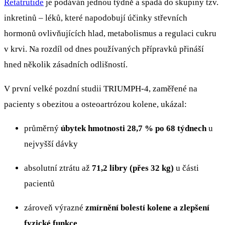
Retatrutide
je podáván jednou týdně a spadá do skupiny tzv.
inkretinů – léků, které napodobují účinky střevních
hormonů ovlivňujících hlad, metabolismus a regulaci cukru
v krvi. Na rozdíl od dnes používaných přípravků přináší
hned několik zásadních odlišností.
V první velké pozdní studii TRIUMPH-4, zaměřené na
pacienty s obezitou a osteoartrózou kolene, ukázal:
průměrný
úbytek hmotnosti 28,7 % po 68 týdnech
u
nejvyšší dávky
absolutní ztrátu až
71,2 libry (přes 32 kg)
u části
pacientů
zároveň výrazné
zmírnění bolestí kolene a zlepšení
fyzické funkce