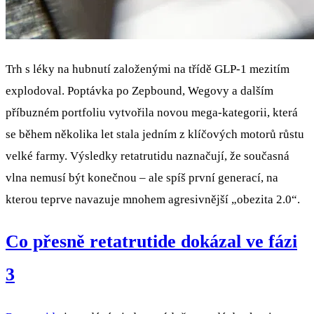
Trh s léky na hubnutí založenými na třídě GLP-1 mezitím
explodoval. Poptávka po Zepbound, Wegovy a dalším
příbuzném portfoliu vytvořila novou mega-kategorii, která
se během několika let stala jedním z klíčových motorů růstu
velké farmy. Výsledky retatrutidu naznačují, že současná
vlna nemusí být konečnou – ale spíš první generací, na
kterou teprve navazuje mnohem agresivnější „obezita 2.0“.
Co přesně retatrutide dokázal ve fázi
3