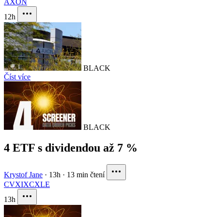
AXON
12h
BLACK
Číst více
BLACK
4 ETF s dividendou až 7 %
Krystof Jane
·
13h
·
13 min čtení
CVX
IXC
XLE
13h