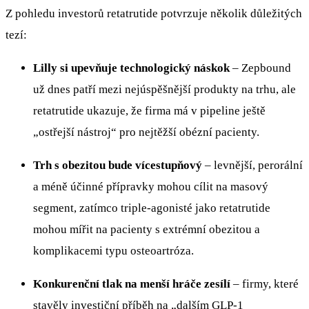
Z pohledu investorů retatrutide potvrzuje několik důležitých
tezí:
Lilly si upevňuje technologický náskok
– Zepbound
už dnes patří mezi nejúspěšnější produkty na trhu, ale
retatrutide ukazuje, že firma má v pipeline ještě
„ostřejší nástroj“ pro nejtěžší obézní pacienty.
Trh s obezitou bude vícestupňový
– levnější, perorální
a méně účinné přípravky mohou cílit na masový
segment, zatímco triple-agonisté jako retatrutide
mohou mířit na pacienty s extrémní obezitou a
komplikacemi typu osteoartróza.
Konkurenční tlak na menší hráče zesílí
– firmy, které
stavěly investiční příběh na „dalším GLP-1