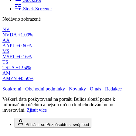
StockBot
Stock Screener
Nedávno zobrazené
NV
NVDA
+1.09%
AA
AAPL
+0.60%
MS
MSFT
+0.16%
TS
TSLA
+1.94%
AM
AMZN
+0.59%
Soukromí
·
Obchodní podmínky
·
Novinky
·
O nás
·
Redakce
Veškerá data poskytovaná na portálu Bulios slouží pouze k
informačním účelům a nejsou určena k obchodování nebo
investování.
Zjistit více
Přihlásit se
Přizpůsobte si svůj feed