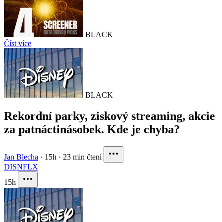
BLACK
Číst více
BLACK
Rekordní parky, ziskový streaming, akcie
za patnáctinásobek. Kde je chyba?
Jan Blecha
·
15h
·
23 min čtení
DIS
NFLX
15h