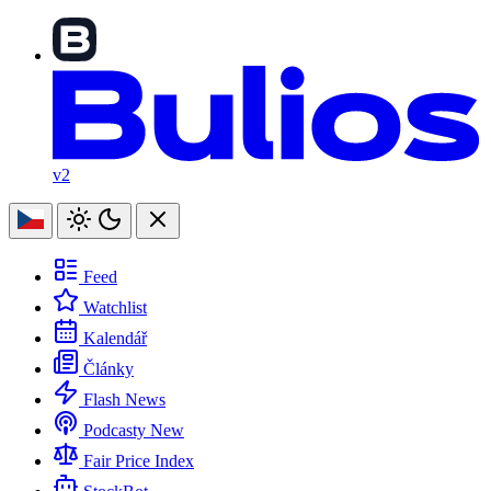
v2
Feed
Watchlist
Kalendář
Články
Flash News
Podcasty
New
Fair Price Index