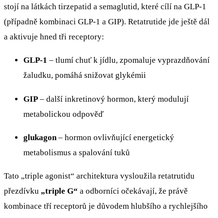
stojí na látkách tirzepatid a semaglutid, které cílí na GLP-1
(případně kombinaci GLP-1 a GIP). Retatrutide jde ještě dál
a aktivuje hned tři receptory:
GLP-1
– tlumí chuť k jídlu, zpomaluje vyprazdňování
žaludku, pomáhá snižovat glykémii
GIP
– další inkretinový hormon, který modulují
metabolickou odpověď
glukagon
– hormon ovlivňující energetický
metabolismus a spalování tuků
Tato „triple agonist“ architektura vysloužila retatrutidu
přezdívku
„triple G“
a odborníci očekávají, že právě
kombinace tří receptorů je důvodem hlubšího a rychlejšího