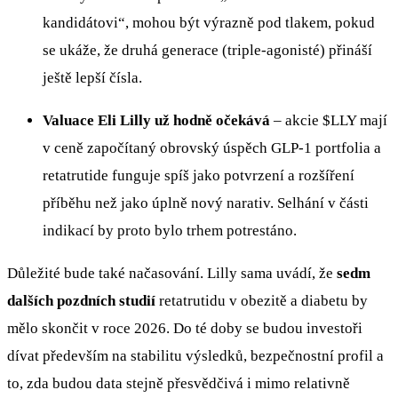
kandidátovi“, mohou být výrazně pod tlakem, pokud
se ukáže, že druhá generace (triple-agonisté) přináší
ještě lepší čísla.
Valuace Eli Lilly už hodně očekává
– akcie
$LLY
mají
v ceně započítaný obrovský úspěch GLP-1 portfolia a
retatrutide funguje spíš jako potvrzení a rozšíření
příběhu než jako úplně nový narativ. Selhání v části
indikací by proto bylo trhem potrestáno.
Důležité bude také načasování. Lilly sama uvádí, že
sedm
dalších pozdních studií
retatrutidu v obezitě a diabetu by
mělo skončit v roce 2026. Do té doby se budou investoři
dívat především na stabilitu výsledků, bezpečnostní profil a
to, zda budou data stejně přesvědčivá i mimo relativně