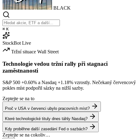
BLACK
⌘
K
StockBot
Live
Tržní situace
Wall Street
Technologie vedou tržní rally při stagnaci
zaměstnanosti
S&P 500
+0.60%
a Nasdaq
+1.18%
vzrostly. Nečekaný červencový
pokles míst podpořil sázky na nižší sazby.
Zeptejte se na to
Proč v USA v červenci ubylo pracovních míst?
Které technologické tituly dnes táhly Nasdaq?
Kdy proběhne další zasedání Fed o sazbách?