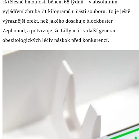
% tělesné hmotnosti během 68 týdnů – v absolutním
vyjádření zhruba 71 kilogramů u části souboru. To je ještě
výraznější efekt, než jakého dosahuje blockbuster
Zepbound, a potvrzuje, že Lilly má i v další generaci
obezitologických léčiv náskok před konkurencí.