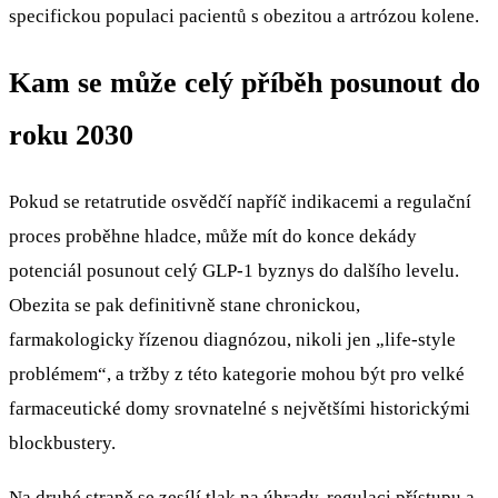
specifickou populaci pacientů s obezitou a artrózou kolene.
Kam se může celý příběh posunout do
roku 2030
Pokud se retatrutide osvědčí napříč indikacemi a regulační
proces proběhne hladce, může mít do konce dekády
potenciál posunout celý GLP-1 byznys do dalšího levelu.
Obezita se pak definitivně stane chronickou,
farmakologicky řízenou diagnózou, nikoli jen „life-style
problémem“, a tržby z této kategorie mohou být pro velké
farmaceutické domy srovnatelné s největšími historickými
blockbustery.
Na druhé straně se zesílí tlak na úhrady, regulaci přístupu a