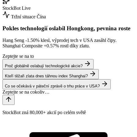
StockBot
Live
Tržní situace
Čína
Pokles technologií oslabil Hongkong, pevnina roste
Hang Seng
-1.50%
klesl, výprodej tech v USA zasáhl čipy.
Shanghai Composite
+0.57%
rostl díky zlatu.
Zeptejte se na to
Proč globálně oslabují technologické akcie?
Kteří těžaři zlata dnes táhnou index Shanghai?
Co se očekává v páteční zprávě o trhu práce v USA?
StockBot zná 80,000+ akcií po celém světě