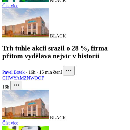
BLACK
Číst více
BLACK
Trh tuhle akcii srazil o 28 %, firma
přitom vydělává nejvíc v historii
Pavel Botek
·
16h
·
15 min čtení
CHWY
AMZN
WOOF
16h
BLACK
Číst více