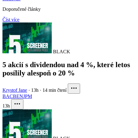
Doporučené články
Číst více
BLACK
5 akcií s dividendou nad 4 %, které letos
posílily alespoň o 20 %
Krystof Jane
·
13h
·
14 min čtení
BAC
BEN
JPM
13h