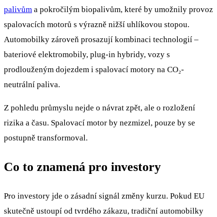
palivům
a pokročilým biopalivům, které by umožnily provoz
spalovacích motorů s výrazně nižší uhlíkovou stopou.
Automobilky zároveň prosazují kombinaci technologií –
bateriové elektromobily, plug-in hybridy, vozy s
prodlouženým dojezdem i spalovací motory na CO₂-
neutrální paliva.
Z pohledu průmyslu nejde o návrat zpět, ale o rozložení
rizika a času. Spalovací motor by nezmizel, pouze by se
postupně transformoval.
Co to znamená pro investory
Pro investory jde o zásadní signál změny kurzu. Pokud EU
skutečně ustoupí od tvrdého zákazu, tradiční automobilky