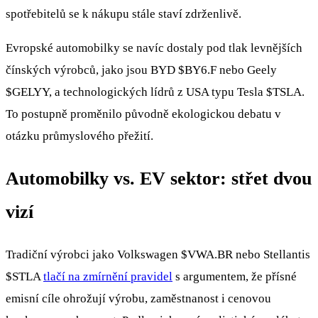
spotřebitelů se k nákupu stále staví zdrženlivě.
Evropské automobilky se navíc dostaly pod tlak levnějších
čínských výrobců, jako jsou BYD
$BY6.F
nebo Geely
$GELYY
, a technologických lídrů z USA typu Tesla
$TSLA
.
To postupně proměnilo původně ekologickou debatu v
otázku průmyslového přežití.
Automobilky vs. EV sektor: střet dvou
vizí
Tradiční výrobci jako Volkswagen
$VWA.BR
nebo Stellantis
$STLA
tlačí na zmírnění pravidel
s argumentem, že přísné
emisní cíle ohrožují výrobu, zaměstnanost i cenovou