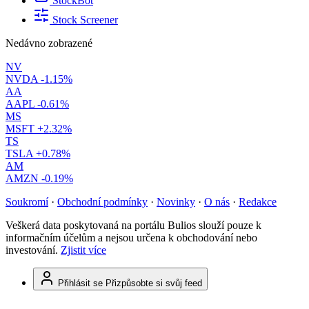
StockBot
Stock Screener
Nedávno zobrazené
NV
NVDA
-1.15%
AA
AAPL
-0.61%
MS
MSFT
+2.32%
TS
TSLA
+0.78%
AM
AMZN
-0.19%
Soukromí
·
Obchodní podmínky
·
Novinky
·
O nás
·
Redakce
Veškerá data poskytovaná na portálu Bulios slouží pouze k
informačním účelům a nejsou určena k obchodování nebo
investování.
Zjistit více
Přihlásit se
Přizpůsobte si svůj feed