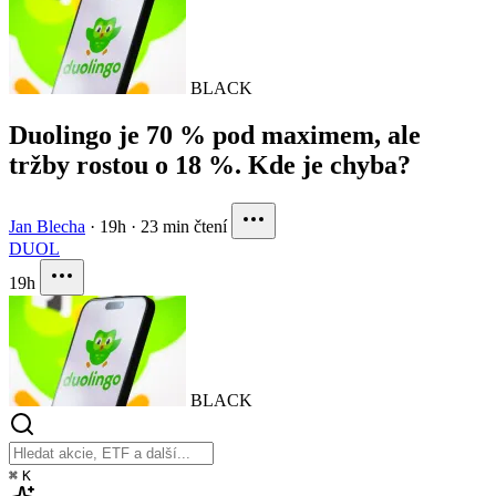
BLACK
Duolingo je 70 % pod maximem, ale
tržby rostou o 18 %. Kde je chyba?
Jan Blecha
·
19h
·
23 min čtení
DUOL
19h
BLACK
⌘
K