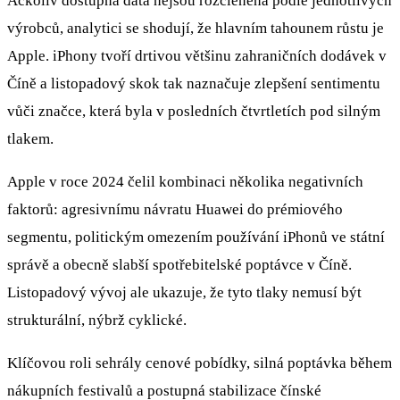
Ačkoliv dostupná data nejsou rozčleněna podle jednotlivých
výrobců, analytici se shodují, že hlavním tahounem růstu je
Apple. iPhony tvoří drtivou většinu zahraničních dodávek v
Číně a listopadový skok tak naznačuje zlepšení sentimentu
vůči značce, která byla v posledních čtvrtletích pod silným
tlakem.
Apple v roce 2024 čelil kombinaci několika negativních
faktorů: agresivnímu návratu Huawei do prémiového
segmentu, politickým omezením používání iPhonů ve státní
správě a obecně slabší spotřebitelské poptávce v Číně.
Listopadový vývoj ale ukazuje, že tyto tlaky nemusí být
strukturální, nýbrž cyklické.
Klíčovou roli sehrály cenové pobídky, silná poptávka během
nákupních festivalů a postupná stabilizace čínské