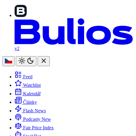
v2
Feed
Watchlist
Kalendář
Články
Flash News
Podcasty
New
Fair Price Index