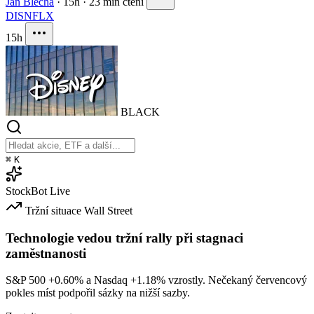
Jan Blecha
·
15h
·
23 min čtení
DIS
NFLX
15h
BLACK
⌘
K
StockBot
Live
Tržní situace
Wall Street
Technologie vedou tržní rally při stagnaci
zaměstnanosti
S&P 500
+0.60%
a Nasdaq
+1.18%
vzrostly. Nečekaný červencový
pokles míst podpořil sázky na nižší sazby.