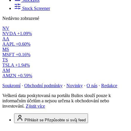
StockBot
Stock Screener
Nedávno zobrazené
NV
NVDA
+1.09%
AA
AAPL
+0.60%
MS
MSFT
+0.16%
TS
TSLA
+1.94%
AM
AMZN
+0.59%
Soukromí
·
Obchodní podmínky
·
Novinky
·
O nás
·
Redakce
Veškerá data poskytovaná na portálu Bulios slouží pouze k
informačním účelům a nejsou určena k obchodování nebo
investování.
Zjistit více
Přihlásit se
Přizpůsobte si svůj feed