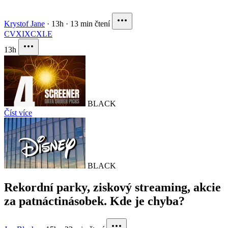
Krystof Jane
·
13h
·
13 min čtení
CVX
IXC
XLE
13h
BLACK
Číst více
BLACK
Rekordní parky, ziskový streaming, akcie
za patnáctinásobek. Kde je chyba?