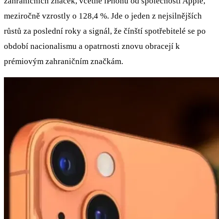
zahraničních značek, včetně iPhonů od společnosti Apple,
meziročně vzrostly o 128,4 %. Jde o jeden z nejsilnějších
růstů za poslední roky a signál, že čínští spotřebitelé se po
období nacionalismu a opatrnosti znovu obracejí k
prémiovým zahraničním značkám.