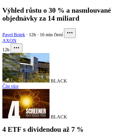
Výhled růstu o 30 % a nasmlouvané
objednávky za 14 miliard
Pavel Botek
·
12h
·
16 min čtení
AXON
12h
BLACK
Číst více
BLACK
4 ETF s dividendou až 7 %