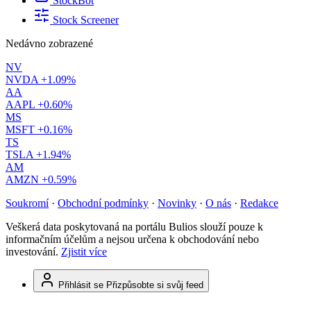
StockBot
Stock Screener
Nedávno zobrazené
NV
NVDA
+1.09%
AA
AAPL
+0.60%
MS
MSFT
+0.16%
TS
TSLA
+1.94%
AM
AMZN
+0.59%
Soukromí
·
Obchodní podmínky
·
Novinky
·
O nás
·
Redakce
Veškerá data poskytovaná na portálu Bulios slouží pouze k
informačním účelům a nejsou určena k obchodování nebo
investování.
Zjistit více
Přihlásit se
Přizpůsobte si svůj feed