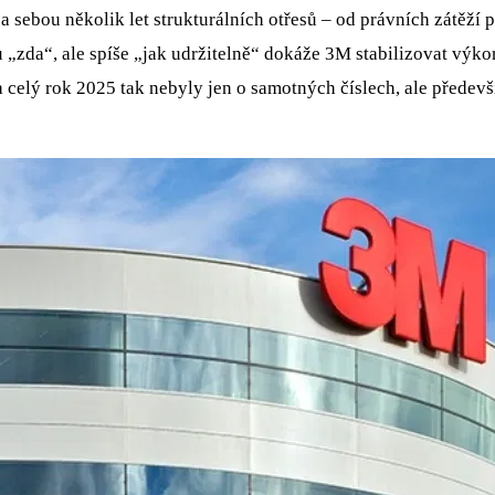
 sebou několik let strukturálních otřesů – od právních zátěží 
 „zda“, ale spíše „jak udržitelně“ dokáže 3M stabilizovat výko
 a celý rok 2025 tak nebyly jen o samotných číslech, ale předev