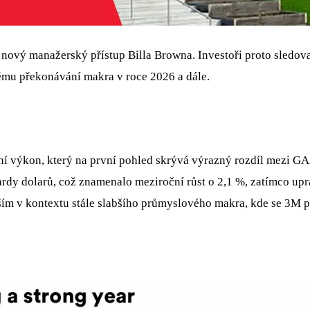
 nový manažerský přístup Billa Browna. Investoři proto sledoval
ému překonávání makra v roce 2026 a dále.
í výkon, který na první pohled skrývá výrazný rozdíl mezi GAA
rdy dolarů, což znamenalo meziroční růst o 2,1 %, zatímco upra
ším v kontextu stále slabšího průmyslového makra, kde se 3M pod