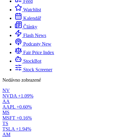
Feed
Watchlist
Kalendář
Články
Flash News
Podcasty
New
Fair Price Index
StockBot
Stock Screener
Nedávno zobrazené
NV
NVDA
+1.09%
AA
AAPL
+0.60%
MS
MSFT
+0.16%
TS
TSLA
+1.94%
AM