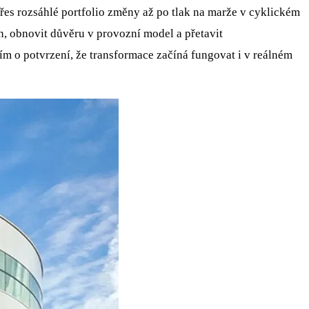
přes rozsáhlé portfolio změny až po tlak na marže v cyklickém
n, obnovit důvěru v provozní model a přetavit
ším o potvrzení, že transformace začíná fungovat i v reálném