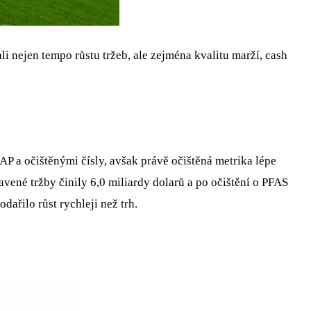
i nejen tempo růstu tržeb, ale zejména kvalitu marží, cash
P a očištěnými čísly, avšak právě očištěná metrika lépe
vené tržby činily 6,0 miliardy dolarů a po očištění o PFAS
ařilo růst rychleji než trh.