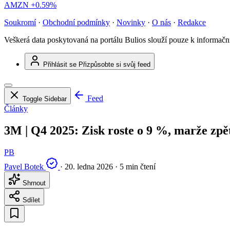
AMZN
+0.59%
Soukromí
·
Obchodní podmínky
·
Novinky
·
O nás
·
Redakce
Veškerá data poskytovaná na portálu Bulios slouží pouze k informač
Přihlásit se
Přizpůsobte si svůj feed
Feed
Toggle Sidebar
Články
3M | Q4 2025: Zisk roste o 9 %, marže zp
PB
Pavel Botek
·
20. ledna 2026
·
5 min čtení
Shrnout
Sdílet