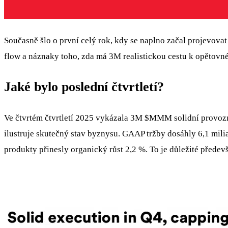
Současně šlo o první celý rok, kdy se naplno začal projevovat
flow a náznaky toho, zda má 3M realistickou cestu k opětovn
Jaké bylo poslední čtvrtletí?
Ve čtvrtém čtvrtletí 2025 vykázala 3M
$MMM
solidní provozn
ilustruje skutečný stav byznysu. GAAP tržby dosáhly 6,1 milia
produkty přinesly organický růst 2,2 %. To je důležité předev