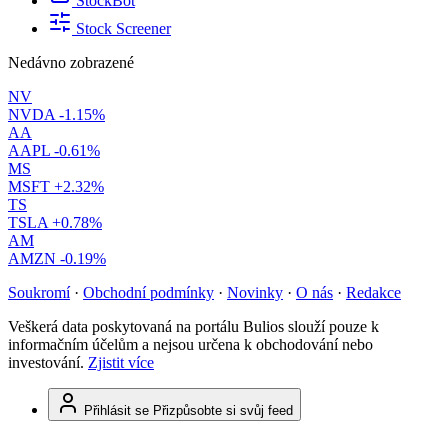
StockBot
Stock Screener
Nedávno zobrazené
NV
NVDA
-1.15%
AA
AAPL
-0.61%
MS
MSFT
+2.32%
TS
TSLA
+0.78%
AM
AMZN
-0.19%
Soukromí
·
Obchodní podmínky
·
Novinky
·
O nás
·
Redakce
Veškerá data poskytovaná na portálu Bulios slouží pouze k
informačním účelům a nejsou určena k obchodování nebo
investování.
Zjistit více
Přihlásit se
Přizpůsobte si svůj feed