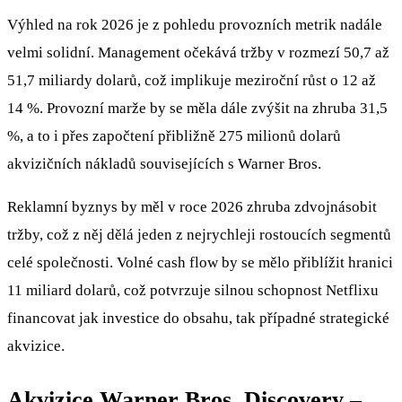
Výhled na rok 2026 je z pohledu provozních metrik nadále
velmi solidní. Management očekává tržby v rozmezí 50,7 až
51,7 miliardy dolarů, což implikuje meziroční růst o 12 až
14 %. Provozní marže by se měla dále zvýšit na zhruba 31,5
%, a to i přes započtení přibližně 275 milionů dolarů
akvizičních nákladů souvisejících s Warner Bros.
Reklamní byznys by měl v roce 2026 zhruba zdvojnásobit
tržby, což z něj dělá jeden z nejrychleji rostoucích segmentů
celé společnosti. Volné cash flow by se mělo přiblížit hranici
11 miliard dolarů, což potvrzuje silnou schopnost Netflixu
financovat jak investice do obsahu, tak případné strategické
akvizice.
Akvizice Warner Bros. Discovery –