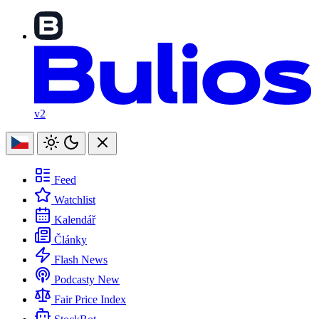
v2
Feed
Watchlist
Kalendář
Články
Flash News
Podcasty
New
Fair Price Index