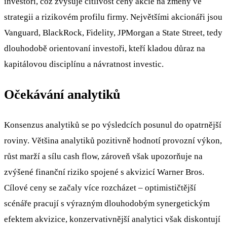
investoři, což zvyšuje citlivost ceny akcie na změny ve
strategii a rizikovém profilu firmy. Největšími akcionáři jsou
Vanguard, BlackRock, Fidelity, JPMorgan a State Street, tedy
dlouhodobě orientovaní investoři, kteří kladou důraz na
kapitálovou disciplínu a návratnost investic.
Očekávání analytiků
Konsenzus analytiků se po výsledcích posunul do opatrnější
roviny. Většina analytiků pozitivně hodnotí provozní výkon,
růst marží a sílu cash flow, zároveň však upozorňuje na
zvýšené finanční riziko spojené s akvizicí Warner Bros.
Cílové ceny se začaly více rozcházet – optimističtější
scénáře pracují s výrazným dlouhodobým synergetickým
efektem akvizice, konzervativnější analytici však diskontují