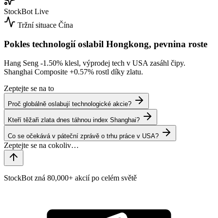
StockBot
Live
Tržní situace
Čína
Pokles technologií oslabil Hongkong, pevnina roste
Hang Seng
-1.50%
klesl, výprodej tech v USA zasáhl čipy.
Shanghai Composite
+0.57%
rostl díky zlatu.
Zeptejte se na to
Proč globálně oslabují technologické akcie?
Kteří těžaři zlata dnes táhnou index Shanghai?
Co se očekává v páteční zprávě o trhu práce v USA?
StockBot zná 80,000+ akcií po celém světě