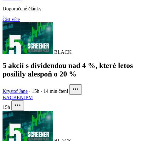
Doporučené články
Číst více
BLACK
5 akcií s dividendou nad 4 %, které letos
posílily alespoň o 20 %
Krystof Jane
·
15h
·
14 min čtení
BAC
BEN
JPM
15h
BLACK