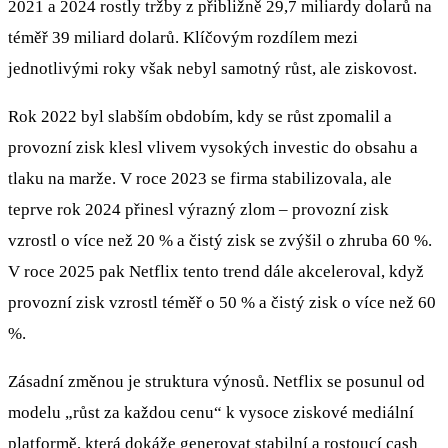
2021 a 2024 rostly tržby z přibližně 29,7 miliardy dolarů na
téměř 39 miliard dolarů. Klíčovým rozdílem mezi
jednotlivými roky však nebyl samotný růst, ale ziskovost.
Rok 2022 byl slabším obdobím, kdy se růst zpomalil a
provozní zisk klesl vlivem vysokých investic do obsahu a
tlaku na marže. V roce 2023 se firma stabilizovala, ale
teprve rok 2024 přinesl výrazný zlom – provozní zisk
vzrostl o více než 20 % a čistý zisk se zvýšil o zhruba 60 %.
V roce 2025 pak Netflix tento trend dále akceleroval, když
provozní zisk vzrostl téměř o 50 % a čistý zisk o více než 60
%.
Zásadní změnou je struktura výnosů. Netflix se posunul od
modelu „růst za každou cenu“ k vysoce ziskové mediální
platformě, která dokáže generovat stabilní a rostoucí cash