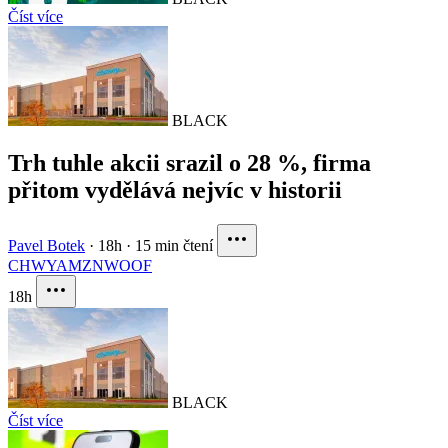
Číst více
BLACK
Trh tuhle akcii srazil o 28 %, firma
přitom vydělává nejvíc v historii
Pavel Botek
·
18h
·
15 min čtení
CHWY
AMZN
WOOF
18h
BLACK
Číst více