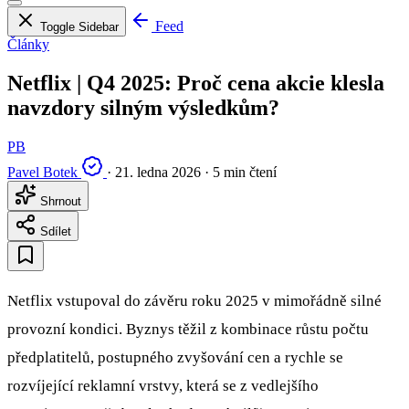
Feed
Toggle Sidebar
Články
Netflix | Q4 2025: Proč cena akcie klesla
navzdory silným výsledkům?
PB
Pavel Botek
·
21. ledna 2026
·
5 min čtení
Shrnout
Sdílet
Netflix vstupoval do závěru roku 2025 v mimořádně silné
provozní kondici. Byznys těžil z kombinace růstu počtu
předplatitelů, postupného zvyšování cen a rychle se
rozvíjející reklamní vrstvy, která se z vedlejšího