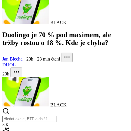
BLACK
Duolingo je 70 % pod maximem, ale
tržby rostou o 18 %. Kde je chyba?
Jan Blecha
·
20h
·
23 min čtení
DUOL
20h
BLACK
⌘
K