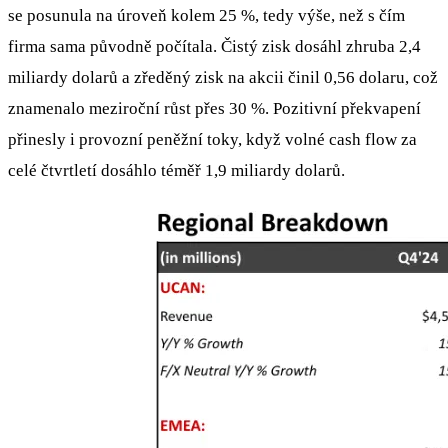
se posunula na úroveň kolem 25 %, tedy výše, než s čím
firma sama původně počítala. Čistý zisk dosáhl zhruba 2,4
miliardy dolarů a zředěný zisk na akcii činil 0,56 dolaru, což
znamenalo meziroční růst přes 30 %. Pozitivní překvapení
přinesly i provozní peněžní toky, když volné cash flow za
celé čtvrtletí dosáhlo téměř 1,9 miliardy dolarů.