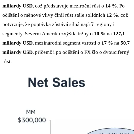
miliardy USD
, což představuje meziroční růst o
14 %
. Po
očištění o měnové vlivy činil růst stále solidních
12 %
, což
potvrzuje, že poptávka zůstává silná napříč regiony i
segmenty. Severní Amerika zvýšila tržby o
10 %
na
127,1
miliardy USD
, mezinárodní segment vzrostl o
17 %
na
50,7
miliardy USD
, přičemž i po očištění o FX šlo o dvouciferný
růst.