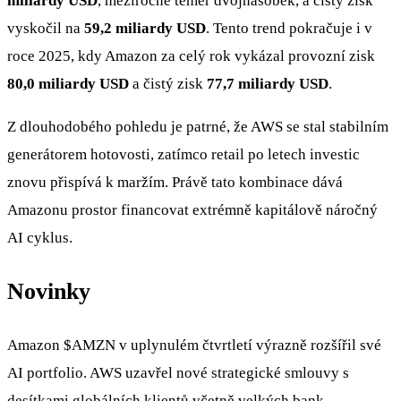
miliardy USD
, meziročně téměř dvojnásobek, a čistý zisk
vyskočil na
59,2 miliardy USD
. Tento trend pokračuje i v
roce 2025, kdy Amazon za celý rok vykázal provozní zisk
80,0 miliardy USD
a čistý zisk
77,7 miliardy USD
.
Z dlouhodobého pohledu je patrné, že AWS se stal stabilním
generátorem hotovosti, zatímco retail po letech investic
znovu přispívá k maržím. Právě tato kombinace dává
Amazonu prostor financovat extrémně kapitálově náročný
AI cyklus.
Novinky
Amazon
$AMZN
v uplynulém čtvrtletí výrazně rozšířil své
AI portfolio. AWS uzavřel nové strategické smlouvy s
desítkami globálních klientů včetně velkých bank,