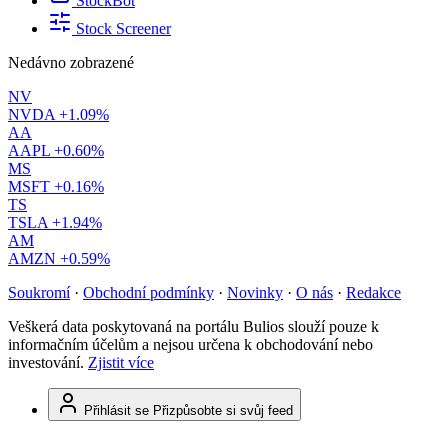
StockBot
Stock Screener
Nedávno zobrazené
NV
NVDA
+1.09%
AA
AAPL
+0.60%
MS
MSFT
+0.16%
TS
TSLA
+1.94%
AM
AMZN
+0.59%
Soukromí
·
Obchodní podmínky
·
Novinky
·
O nás
·
Redakce
Veškerá data poskytovaná na portálu Bulios slouží pouze k
informačním účelům a nejsou určena k obchodování nebo
investování.
Zjistit více
Přihlásit se
Přizpůsobte si svůj feed