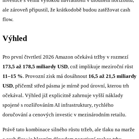
investice s velmi vysokou návratností v dlouhém horizontu,
ale zároveň připustil, že krátkodobě budou zatěžovat cash
flow.
Výhled
Pro první čtvrtletí 2026 Amazon očekává tržby v rozmezí
173,5 až 178,5 miliardy USD
, což implikuje meziroční růst
11–15 %
. Provozní zisk má dosáhnout
16,5 až 21,5 miliardy
USD
, přičemž střed pásma je mírně pod úrovní, kterou trh
očekával. Výhled již explicitně zahrnuje vyšší náklady
spojené s rozšiřováním AI infrastruktury, rychlého
doručování a cenových investic v mezinárodním retailu.
Právě tato kombinace silného růstu tržeb, ale tlaku na marže