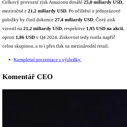
Celkový provozní zisk Amazonu dosáhl
25,0 miliardy USD
,
meziročně z
21,2 miliardy USD
. Po očištění o jednorázové
položky by činil dokonce
27,4 miliardy USD
. Čistý zisk
vzrostl na
21,2 miliardy USD
, respektive
1,95 USD na akcii
,
oproti
1,86 USD
v Q4 2024. Ziskovost tedy rostla napříč
celou skupinou, a to i přes tlak na mezinárodní retail.
Kompletní prezentace s výsledky.
Komentář CEO