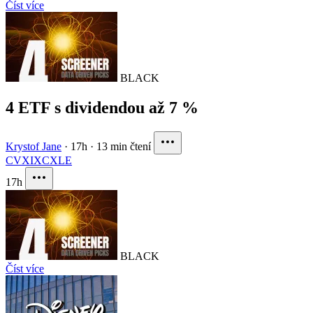
Číst více
BLACK
4 ETF s dividendou až 7 %
Krystof Jane
·
17h
·
13 min čtení
CVX
IXC
XLE
17h
BLACK
Číst více