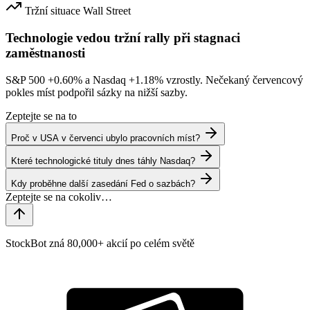
Tržní situace
Wall Street
Technologie vedou tržní rally při stagnaci
zaměstnanosti
S&P 500
+0.60%
a Nasdaq
+1.18%
vzrostly. Nečekaný červencový
pokles míst podpořil sázky na nižší sazby.
Zeptejte se na to
Proč v USA v červenci ubylo pracovních míst?
Které technologické tituly dnes táhly Nasdaq?
Kdy proběhne další zasedání Fed o sazbách?
StockBot zná 80,000+ akcií po celém světě