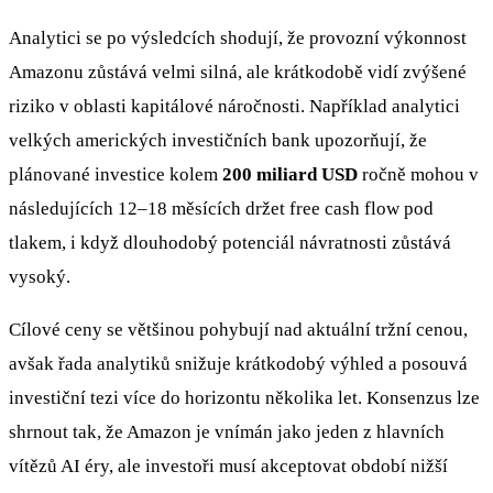
Analytici se po výsledcích shodují, že provozní výkonnost
Amazonu zůstává velmi silná, ale krátkodobě vidí zvýšené
riziko v oblasti kapitálové náročnosti. Například analytici
velkých amerických investičních bank upozorňují, že
plánované investice kolem
200 miliard USD
ročně mohou v
následujících 12–18 měsících držet free cash flow pod
tlakem, i když dlouhodobý potenciál návratnosti zůstává
vysoký.
Cílové ceny se většinou pohybují nad aktuální tržní cenou,
avšak řada analytiků snižuje krátkodobý výhled a posouvá
investiční tezi více do horizontu několika let. Konsenzus lze
shrnout tak, že Amazon je vnímán jako jeden z hlavních
vítězů AI éry, ale investoři musí akceptovat období nižší