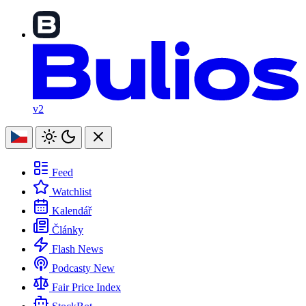
v2
Feed
Watchlist
Kalendář
Články
Flash News
Podcasty
New
Fair Price Index