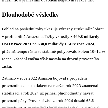
a cash flow je hlavním důvodem negativní reakce trhu.
Dlouhodobé výsledky
Pohled na poslední roky ukazuje výrazný strukturální obrat
v profitabilitě Amazonu. Tržby vzrostly z
469,8 miliardy
USD v roce 2021
na
638,0 miliardy USD v roce 2024
,
přičemž tempo růstu se stabilně pohybovalo kolem 10–12 %
ročně. Zásadní změna však nastala na úrovni provozního
zisku.
Zatímco v roce 2022 Amazon bojoval s propadem
provozního zisku a tlakem na marže, rok 2023 znamenal
stabilizaci a rok 2024 už přinesl plnohodnotný návrat
provozní páky. Provozní zisk za rok 2024 dosáhl
68,6