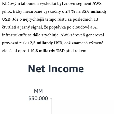
Klíčovým tahounem výsledků byl znovu segment
AWS
,
jehož tržby meziročně vyskočily o
24 %
na
35,6 miliardy
USD
. Jde o nejrychlejší tempo růstu za posledních 13
čtvrtletí a jasný signál, že poptávka po cloudové a AI
infrastruktuře se dále zrychluje. AWS zároveň generoval
provozní zisk
12,5 miliardy USD
, což znamená výrazné
zlepšení oproti
10,6 miliardy USD
před rokem.