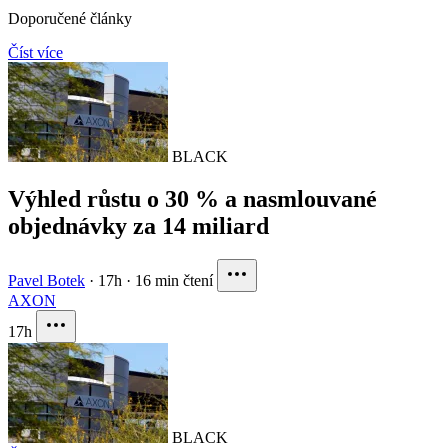
Doporučené články
Číst více
BLACK
Výhled růstu o 30 % a nasmlouvané
objednávky za 14 miliard
Pavel Botek
·
17h
·
16 min čtení
AXON
17h
BLACK