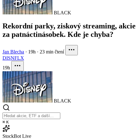
BLACK
Rekordní parky, ziskový streaming, akcie
za patnáctinásobek. Kde je chyba?
Jan Blecha
·
19h
·
23 min čtení
DIS
NFLX
19h
BLACK
⌘
K
StockBot
Live