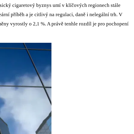
sický cigaretový byznys umí v klíčových regionech stále
í příběh a je citlivý na regulaci, daně i nelegální trh. V
 měny vyrostly o 2,1 %. A právě tenhle rozdíl je pro pochopení