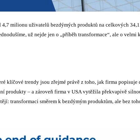
dal 4,7 milionu uživatelů bezdýmých produktů na celkových 34,1
nodušíme, už nejde jen o „příběh transformace“, ale o velmi ko
ré klíčové trendy jsou zřejmé právě z toho, jak firma popisuje
í produkty – a zároveň firma v USA vytěžila překvapivě silnou
tějí: transformaci směrem k bezdýmým produktům, ale bez toho,