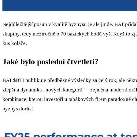
Nejdůležitější posun v kvalitě byznysu je ale jinde. BAT při
skupiny, tedy meziročně o 70 bazických bodů výš. Když to zjed
kus koláče.
Jaké bylo poslední čtvrtletí?
BAT
$BTI
publikuje předběžné výsledky za celý rok, ale někte
zlepšila dynamika „nových kategorií“ – zejména moderní oráln
kombinace, kterou investoři u tabákových firem paradoxně ch
byznys dorůst.