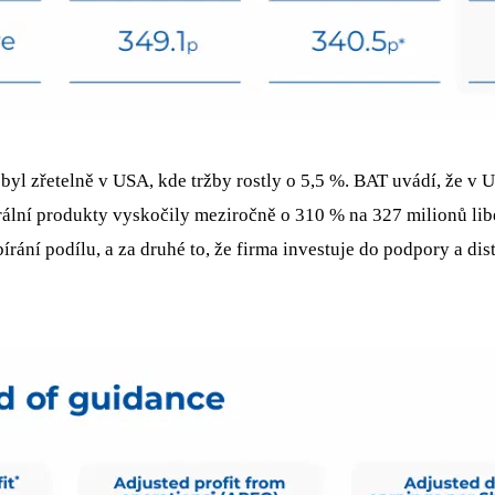
 byl zřetelně v USA, kde tržby rostly o 5,5 %. BAT uvádí, že v
ální produkty vyskočily meziročně o 310 % na 327 milionů libe
rání podílu, a za druhé to, že firma investuje do podpory a dis