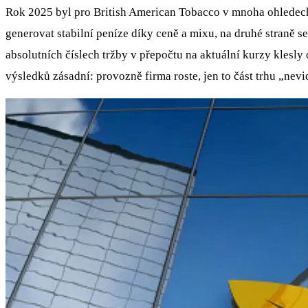
Rok 2025 byl pro British American Tobacco v mnoha ohledech 
generovat stabilní peníze díky ceně a mixu, na druhé straně se
absolutních číslech tržby v přepočtu na aktuální kurzy klesly 
výsledků zásadní: provozně firma roste, jen to část trhu „nevi