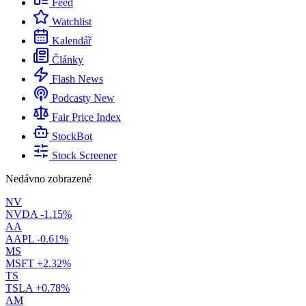
Feed
Watchlist
Kalendář
Články
Flash News
Podcasty
New
Fair Price Index
StockBot
Stock Screener
Nedávno zobrazené
NV
NVDA
-1.15%
AA
AAPL
-0.61%
MS
MSFT
+2.32%
TS
TSLA
+0.78%
AM