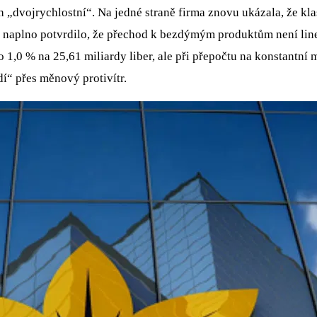
„dvojrychlostní“. Na jedné straně firma znovu ukázala, že kla
 naplno potvrdilo, že přechod k bezdýmým produktům není lineárn
o 1,0 % na 25,61 miliardy liber, ale při přepočtu na konstantní
dí“ přes měnový protivítr.