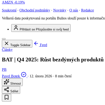
AMZN
-0.19%
Soukromí
·
Obchodní podmínky
·
Novinky
·
O nás
·
Redakce
Veškerá data poskytovaná na portálu Bulios slouží pouze k informač
Přihlásit se
Přizpůsobte si svůj feed
Feed
Toggle Sidebar
Články
BAT | Q4 2025: Růst bezdýmých produktů a
PB
Pavel Botek
·
12. února 2026
·
8 min čtení
Shrnout
Sdílet