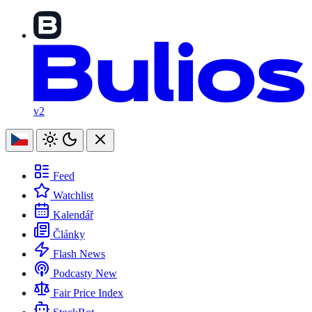
v2
Feed
Watchlist
Kalendář
Články
Flash News
Podcasty
New
Fair Price Index