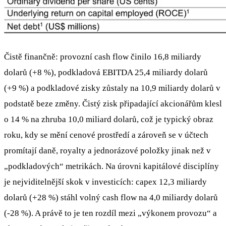
Čistě finančně: provozní cash flow činilo 16,8 miliardy
dolarů (+8 %), podkladová EBITDA 25,4 miliardy dolarů
(+9 %) a podkladové zisky zůstaly na 10,9 miliardy dolarů v
podstatě beze změny. Čistý zisk připadající akcionářům klesl
o 14 % na zhruba 10,0 miliard dolarů, což je typický obraz
roku, kdy se mění cenové prostředí a zároveň se v účtech
promítají daně, royalty a jednorázové položky jinak než v
„podkladových“ metrikách. Na úrovni kapitálové disciplíny
je nejviditelnější skok v investicích: capex 12,3 miliardy
dolarů (+28 %) stáhl volný cash flow na 4,0 miliardy dolarů
(-28 %). A právě to je ten rozdíl mezi „výkonem provozu“ a