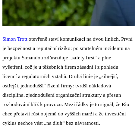
Simon Trott
otevřeně staví komunikaci na dvou liniích. První
je bezpečnost a reputační riziko: po smrtelném incidentu na
projektu Simandou zdůrazňuje „safety first“ a plné
vyšetření, což je u těžebních firem zásadní i z pohledu
licencí a regulatorních vztahů. Druhá linie je „silnější,
ostřejší, jednodušší“ řízení firmy: tvrdší nákladová
disciplína, zjednodušení organizační struktury a přesun
rozhodování blíž k provozu. Mezi řádky je to signál, že Rio
chce přetavit růst objemů do vyšších marží a že investiční
cyklus nechce vést „na dluh“ bez návratnosti.