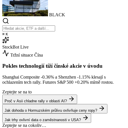
BLACK
⌘
K
StockBot
Live
Tržní situace
Čína
Pokles technologií tíží čínské akcie v úvodu
Shanghai Composite
-0.36%
a Shenzhen
-1.15%
klesají s
ochlazením tech rally. Futures S&P 500
+0.20%
mírně rostou.
Zeptejte se na to
Proč v Asii chladne rally v oblasti AI?
Jak dohoda o Hormuzském průlivu ovlivňuje ceny ropy?
Jak trhy ovlivní data o zaměstnanosti v USA?