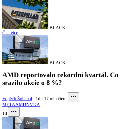
BLACK
Číst více
BLACK
AMD reportovalo rekordní kvartál. Co
srazilo akcie o 8 %?
Vojtěch Šplíchal
·
1d
·
17 min čtení
META
AMD
NVDA
1d