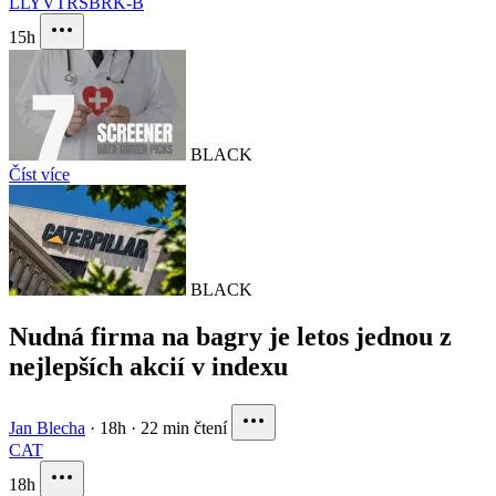
LLY
VTRS
BRK-B
15h
BLACK
Číst více
BLACK
Nudná firma na bagry je letos jednou z
nejlepších akcií v indexu
Jan Blecha
·
18h
·
22 min čtení
CAT
18h