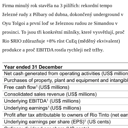
Firma minulý rok stavěla na 3 pilířích: rekordní tempo
železné rudy z Pilbary od dubna, dokončený underground v
Oyu Tolgoi a první loď se železnou rudou ze Simandou v
prosinci. To jsou tři konkrétní milníky, které vysvětlují, proč
Rio
$RIO
zdůrazňuje +8% růst CuEq (měděný ekvivalent)
produkce a proč EBITDA rostla rychleji než tržby.