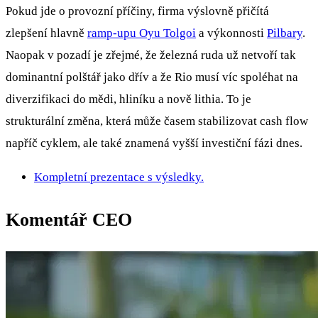
Pokud jde o provozní příčiny, firma výslovně přičítá
zlepšení hlavně
ramp-upu Oyu Tolgoi
a výkonnosti
Pilbary
.
Naopak v pozadí je zřejmé, že železná ruda už netvoří tak
dominantní polštář jako dřív a že Rio musí víc spoléhat na
diverzifikaci do mědi, hliníku a nově lithia. To je
strukturální změna, která může časem stabilizovat cash flow
napříč cyklem, ale také znamená vyšší investiční fázi dnes.
Kompletní prezentace s výsledky.
Komentář CEO