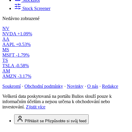
StockBot
Stock Screener
Nedávno zobrazené
NV
NVDA
+1.09%
AA
AAPL
+0.53%
MS
MSFT
-1.79%
TS
TSLA
-0.58%
AM
AMZN
-3.17%
Soukromí
·
Obchodní podmínky
·
Novinky
·
O nás
·
Redakce
Veškerá data poskytovaná na portálu Bulios slouží pouze k
informačním účelům a nejsou určena k obchodování nebo
investování.
Zjistit více
Přihlásit se
Přizpůsobte si svůj feed