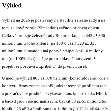
Výhled
Výhled na 2026 je postavený na stabilitě železné rudy a na
tom, že nové zdroje (Simandou) začnou přidávat objem.
Celkové prodeje železné rudy Rio predikuje na 343 až 366
milionů tun, z toho Pilbara (na 100% bázi) 323 až 338
milionů tun. Simandou má poprvé přispět 5 až 10 miliony
tun (na 100% bázi), což je pro trh hlavně potvrzení, že
projekt se posouvá z „příběhu“ do prvních čísel.
U mědi je výhled 800 až 870 tisíc tun (konsolidovaně), což v
kontextu firmy znamená spíš „udržet tempo“ po silném roce
a pokračovat v prudkém zvyšování tam, kde se to dá. Hliník
a bauxit jsou více normalizační: bauxit 58 až 61 milionů tun,
hliník 3,25 až 3,45 milionu tun. Lithium (LCE) 61 až 64 tisíc