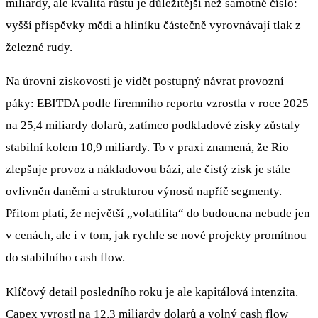
miliardy, ale kvalita růstu je důležitější než samotné číslo:
vyšší příspěvky mědi a hliníku částečně vyrovnávají tlak z
železné rudy.
Na úrovni ziskovosti je vidět postupný návrat provozní
páky: EBITDA podle firemního reportu vzrostla v roce 2025
na 25,4 miliardy dolarů, zatímco podkladové zisky zůstaly
stabilní kolem 10,9 miliardy. To v praxi znamená, že Rio
zlepšuje provoz a nákladovou bázi, ale čistý zisk je stále
ovlivněn daněmi a strukturou výnosů napříč segmenty.
Přitom platí, že největší „volatilita“ do budoucna nebude jen
v cenách, ale i v tom, jak rychle se nové projekty promítnou
do stabilního cash flow.
Klíčový detail posledního roku je ale kapitálová intenzita.
Capex vyrostl na 12,3 miliardy dolarů a volný cash flow