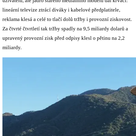
uživatelů, ale jádro starého mediálního modelu dál krvácí:
lineární televize ztrácí diváky i kabelové předplatitele,
reklama klesá a celé to tlačí dolů tržby i provozní ziskovost.
Za čtvrté čtvrtletí tak tržby spadly na 9,5 miliardy dolarů a
upravený provozní zisk před odpisy klesl o pětinu na 2,2
miliardy.