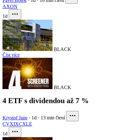
Pavel Botek
·
1d
·
16 min čtení
AXON
1d
BLACK
Číst více
BLACK
4 ETF s dividendou až 7 %
Krystof Jane
·
1d
·
13 min čtení
CVX
IXC
XLE
1d