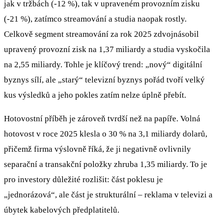
jak v tržbách (-12 %), tak v upraveném provozním zisku
(-21 %), zatímco streamování a studia naopak rostly.
Celkově segment streamování za rok 2025 zdvojnásobil
upravený provozní zisk na 1,37 miliardy a studia vyskočila
na 2,55 miliardy. Tohle je klíčový trend: „nový“ digitální
byznys sílí, ale „starý“ televizní byznys pořád tvoří velký
kus výsledků a jeho pokles zatím nelze úplně přebít.
Hotovostní příběh je zároveň tvrdší než na papíře. Volná
hotovost v roce 2025 klesla o 30 % na 3,1 miliardy dolarů,
přičemž firma výslovně říká, že ji negativně ovlivnily
separační a transakční položky zhruba 1,35 miliardy. To je
pro investory důležité rozlišit: část poklesu je
„jednorázová“, ale část je strukturální – reklama v televizi a
úbytek kabelových předplatitelů.