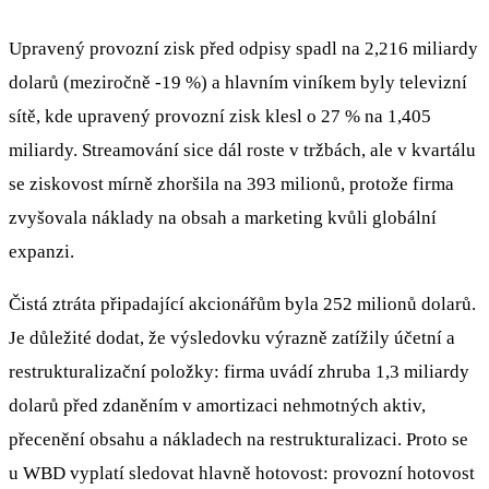
Upravený provozní zisk před odpisy spadl na 2,216 miliardy
dolarů (meziročně -19 %) a hlavním viníkem byly televizní
sítě, kde upravený provozní zisk klesl o 27 % na 1,405
miliardy. Streamování sice dál roste v tržbách, ale v kvartálu
se ziskovost mírně zhoršila na 393 milionů, protože firma
zvyšovala náklady na obsah a marketing kvůli globální
expanzi.
Čistá ztráta připadající akcionářům byla 252 milionů dolarů.
Je důležité dodat, že výsledovku výrazně zatížily účetní a
restrukturalizační položky: firma uvádí zhruba 1,3 miliardy
dolarů před zdaněním v amortizaci nehmotných aktiv,
přecenění obsahu a nákladech na restrukturalizaci. Proto se
u WBD vyplatí sledovat hlavně hotovost: provozní hotovost