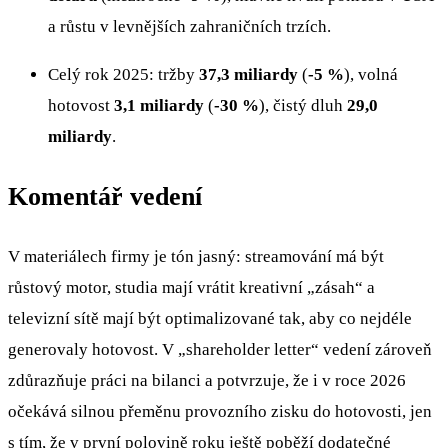
a růstu v levnějších zahraničních trzích.
Celý rok 2025: tržby
37,3 miliardy
(
-5 %
), volná
hotovost
3,1 miliardy
(
-30 %
), čistý dluh
29,0
miliardy
.
Komentář vedení
V materiálech firmy je tón jasný: streamování má být
růstový motor, studia mají vrátit kreativní „zásah“ a
televizní sítě mají být optimalizované tak, aby co nejdéle
generovaly hotovost. V „shareholder letter“ vedení zároveň
zdůrazňuje práci na bilanci a potvrzuje, že i v roce 2026
očekává silnou přeměnu provozního zisku do hotovosti, jen
s tím, že v první polovině roku ještě poběží dodatečné