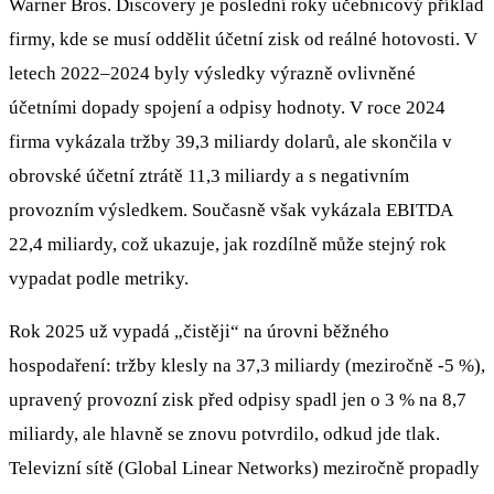
Warner Bros. Discovery je poslední roky učebnicový příklad
firmy, kde se musí oddělit účetní zisk od reálné hotovosti. V
letech 2022–2024 byly výsledky výrazně ovlivněné
účetními dopady spojení a odpisy hodnoty. V roce 2024
firma vykázala tržby 39,3 miliardy dolarů, ale skončila v
obrovské účetní ztrátě 11,3 miliardy a s negativním
provozním výsledkem. Současně však vykázala EBITDA
22,4 miliardy, což ukazuje, jak rozdílně může stejný rok
vypadat podle metriky.
Rok 2025 už vypadá „čistěji“ na úrovni běžného
hospodaření: tržby klesly na 37,3 miliardy (meziročně -5 %),
upravený provozní zisk před odpisy spadl jen o 3 % na 8,7
miliardy, ale hlavně se znovu potvrdilo, odkud jde tlak.
Televizní sítě (Global Linear Networks) meziročně propadly