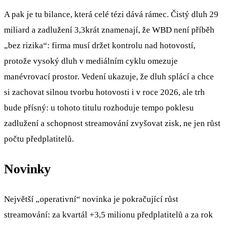
A pak je tu bilance, která celé tézi dává rámec. Čistý dluh 29
miliard a zadlužení 3,3krát znamenají, že WBD není příběh
„bez rizika“: firma musí držet kontrolu nad hotovostí,
protože vysoký dluh v mediálním cyklu omezuje
manévrovací prostor. Vedení ukazuje, že dluh splácí a chce
si zachovat silnou tvorbu hotovosti i v roce 2026, ale trh
bude přísný: u tohoto titulu rozhoduje tempo poklesu
zadlužení a schopnost streamování zvyšovat zisk, ne jen růst
počtu předplatitelů.
Novinky
Největší „operativní“ novinka je pokračující růst
streamování: za kvartál +3,5 milionu předplatitelů a za rok