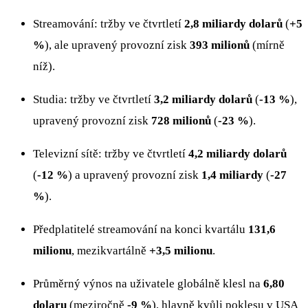
Streamování: tržby ve čtvrtletí
2,8 miliardy dolarů
(
+5
%
), ale upravený provozní zisk
393 milionů
(mírně
níž).
Studia: tržby ve čtvrtletí
3,2 miliardy dolarů
(
-13 %
),
upravený provozní zisk
728 milionů
(
-23 %
).
Televizní sítě: tržby ve čtvrtletí
4,2 miliardy dolarů
(
-12 %
) a upravený provozní zisk
1,4 miliardy
(
-27
%
).
Předplatitelé streamování na konci kvartálu
131,6
milionu
, mezikvartálně
+3,5 milionu
.
Průměrný výnos na uživatele globálně klesl na
6,80
dolaru
(meziročně
-9 %
), hlavně kvůli poklesu v USA