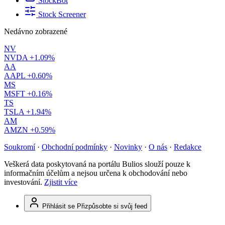
StockBot
Stock Screener
Nedávno zobrazené
NV
NVDA
+1.09%
AA
AAPL
+0.60%
MS
MSFT
+0.16%
TS
TSLA
+1.94%
AM
AMZN
+0.59%
Soukromí
·
Obchodní podmínky
·
Novinky
·
O nás
·
Redakce
Veškerá data poskytovaná na portálu Bulios slouží pouze k
informačním účelům a nejsou určena k obchodování nebo
investování.
Zjistit více
Přihlásit se
Přizpůsobte si svůj feed