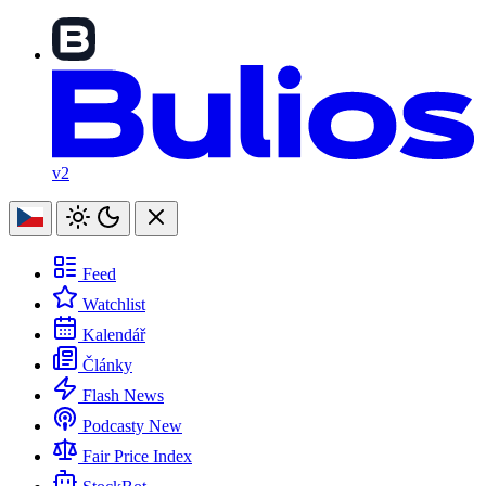
v2
Feed
Watchlist
Kalendář
Články
Flash News
Podcasty
New
Fair Price Index