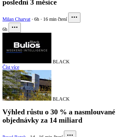
poslední 3 měsíce
Milan Charvat
·
6h
·
16 min čtení
6h
BLACK
Číst více
BLACK
Výhled růstu o 30 % a nasmlouvané
objednávky za 14 miliard