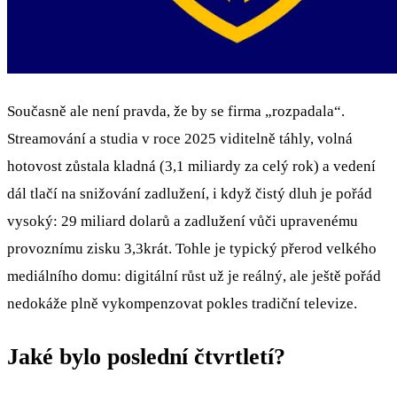
Současně ale není pravda, že by se firma „rozpadala“.
Streamování a studia v roce 2025 viditelně táhly, volná
hotovost zůstala kladná (3,1 miliardy za celý rok) a vedení
dál tlačí na snižování zadlužení, i když čistý dluh je pořád
vysoký: 29 miliard dolarů a zadlužení vůči upravenému
provoznímu zisku 3,3krát. Tohle je typický přerod velkého
mediálního domu: digitální růst už je reálný, ale ještě pořád
nedokáže plně vykompenzovat pokles tradiční televize.
Jaké bylo poslední čtvrtletí?