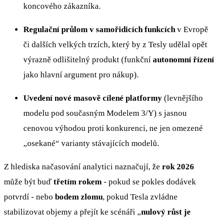
koncového zákazníka.
Regulační průlom v samořidicích funkcích
v Evropě
či dalších velkých trzích, který by z Tesly udělal opět
výrazně odlišitelný produkt (funkční
autonomní řízení
jako hlavní argument pro nákup).
Uvedení nové masově cílené platformy
(levnějšího
modelu pod současným Modelem 3/Y) s jasnou
cenovou výhodou proti konkurenci, ne jen omezené
„osekané“ varianty stávajících modelů.
Z hlediska načasování analytici naznačují, že
rok 2026
může být buď
třetím rokem
- pokud se pokles dodávek
potvrdí - nebo
bodem zlomu
, pokud Tesla zvládne
stabilizovat objemy a přejít ke scénáři „
nulový růst je