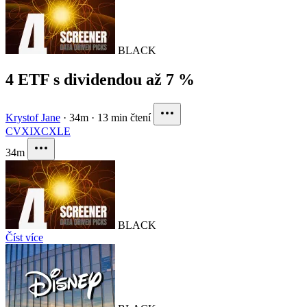
BLACK
4 ETF s dividendou až 7 %
Krystof Jane
·
34m
·
13 min čtení
CVX
IXC
XLE
34m
BLACK
Číst více