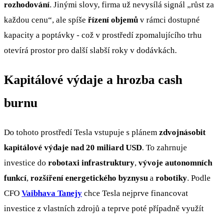
rozhodování
. Jinými slovy, firma už nevysílá signál „růst za
každou cenu“, ale spíše
řízení objemů
v rámci dostupné
kapacity a poptávky - což v prostředí zpomalujícího trhu
otevírá prostor pro další slabší roky v dodávkách.
Kapitálové výdaje a hrozba cash
burnu
Do tohoto prostředí Tesla vstupuje s plánem
zdvojnásobit
kapitálové výdaje nad 20 miliard USD
. To zahrnuje
investice do
robotaxi infrastruktury
,
vývoje autonomních
funkcí
,
rozšíření energetického byznysu
a
robotiky
. Podle
CFO
Vaibhava Tanejy
chce Tesla nejprve financovat
investice z vlastních zdrojů a teprve poté případně využít