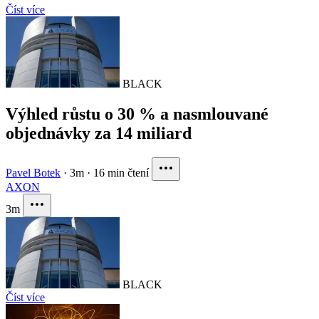
Číst více
BLACK
Výhled růstu o 30 % a nasmlouvané
objednávky za 14 miliard
Pavel Botek
·
3m
·
16 min čtení
AXON
3m
BLACK
Číst více