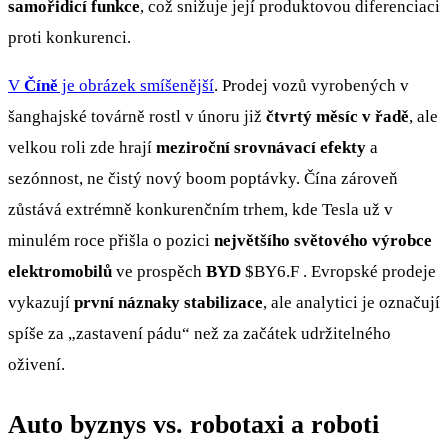
samořidicí funkce
, což snižuje její produktovou diferenciaci
proti konkurenci.
V
Číně
je obrázek smíšenější
. Prodej vozů vyrobených v
šanghajské továrně rostl v únoru již
čtvrtý měsíc v řadě
, ale
velkou roli zde hrají
meziroční srovnávací efekty
a
sezónnost, ne čistý nový boom poptávky. Čína zároveň
zůstává extrémně konkurenčním trhem, kde Tesla už v
minulém roce přišla o pozici
největšího světového výrobce
elektromobilů
ve prospěch
BYD
$BY6.F
. Evropské prodeje
vykazují
první náznaky stabilizace
, ale analytici je označují
spíše za „zastavení pádu“ než za začátek udržitelného
oživení.
Auto byznys vs. robotaxi a roboti