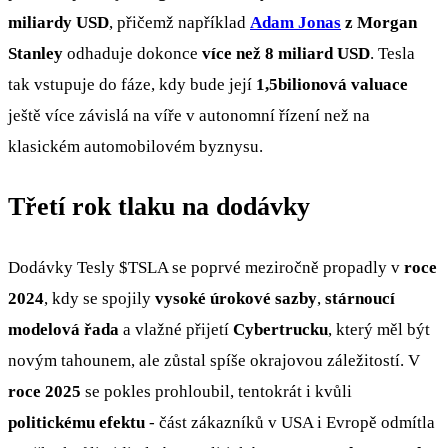
miliardy USD
, přičemž například
Adam Jonas
z Morgan
Stanley
odhaduje dokonce
více než 8 miliard USD
. Tesla
tak vstupuje do fáze, kdy bude její
1,5bilionová valuace
ještě více závislá na víře v autonomní řízení než na
klasickém automobilovém byznysu.
Třetí rok tlaku na dodávky
Dodávky Tesly
$TSLA
se poprvé meziročně propadly v
roce
2024
, kdy se spojily
vysoké úrokové sazby
,
stárnoucí
modelová řada
a vlažné přijetí
Cybertrucku
, který měl být
novým tahounem, ale zůstal spíše okrajovou záležitostí. V
roce 2025
se pokles prohloubil, tentokrát i kvůli
politickému efektu
- část zákazníků v USA i Evropě odmítla