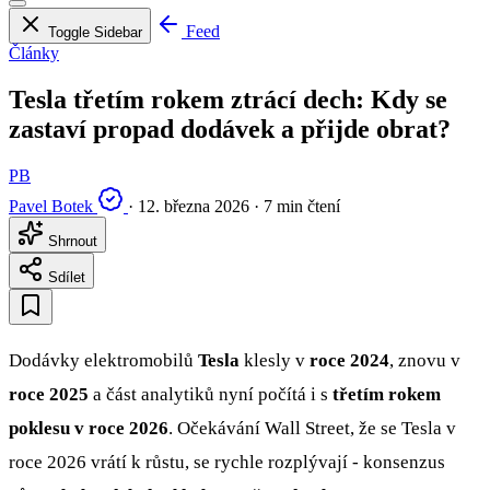
Feed
Toggle Sidebar
Články
Tesla třetím rokem ztrácí dech: Kdy se
zastaví propad dodávek a přijde obrat?
PB
Pavel Botek
·
12. března 2026
·
7 min čtení
Shrnout
Sdílet
Dodávky elektromobilů
Tesla
klesly v
roce 2024
, znovu v
roce 2025
a část analytiků nyní počítá i s
třetím rokem
poklesu v roce 2026
. Očekávání Wall Street, že se Tesla v
roce 2026 vrátí k růstu, se rychle rozplývají - konsenzus