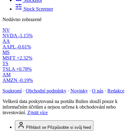
StockBot
Stock Screener
Nedávno zobrazené
NV
NVDA
-1.15%
AA
AAPL
-0.61%
MS
MSFT
+2.32%
TS
TSLA
+0.78%
AM
AMZN
-0.19%
Soukromí
·
Obchodní podmínky
·
Novinky
·
O nás
·
Redakce
Veškerá data poskytovaná na portálu Bulios slouží pouze k
informačním účelům a nejsou určena k obchodování nebo
investování.
Zjistit více
Přihlásit se
Přizpůsobte si svůj feed