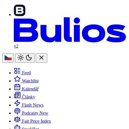
v2
Feed
Watchlist
Kalendář
Články
Flash News
Podcasty
New
Fair Price Index