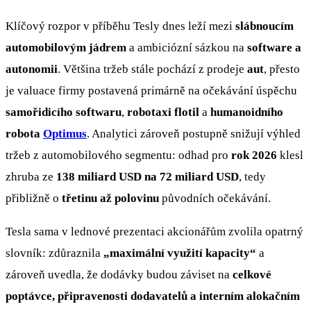
Klíčový rozpor v příběhu Tesly dnes leží mezi
slábnoucím
automobilovým jádrem
a ambiciózní sázkou na
software a
autonomii
. Většina tržeb stále pochází z prodeje
aut
, přesto
je valuace firmy postavená primárně na očekávání úspěchu
samořidicího softwaru
,
robotaxi flotil
a
humanoidního
robota
Optimus
. Analytici zároveň postupně snižují výhled
tržeb z automobilového segmentu: odhad pro
rok 2026
klesl
zhruba ze
138 miliard USD na 72 miliard USD
, tedy
přibližně o
třetinu až polovinu
původních očekávání.
Tesla sama v lednové prezentaci akcionářům zvolila opatrný
slovník: zdůraznila
„maximální využití kapacity“
a
zároveň uvedla, že dodávky budou záviset na
celkové
poptávce, připravenosti dodavatelů a interním alokačním