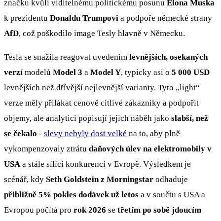
značku kvůli viditelnému politickému posunu
Elona Muska
k prezidentu
Donaldu Trumpovi
a podpoře německé strany
AfD
, což poškodilo image Tesly hlavně v Německu.
Tesla se snažila reagovat uvedením
levnějších, osekaných
verzí
modelů
Model 3
a
Model Y
, typicky asi o
5 000 USD
levnějších než dřívější nejlevnější varianty. Tyto „light“
verze měly přilákat cenově citlivé zákazníky a podpořit
objemy, ale analytici popisují jejich náběh jako
slabší, než
se čekalo
-
slevy nebyly dost velké
na to, aby plně
vykompenzovaly ztrátu
daňových úlev na elektromobily v
USA
a stále sílící konkurenci v Evropě. Výsledkem je
scénář, kdy
Seth Goldstein z Morningstar
odhaduje
přibližně 5% pokles dodávek už letos
a v součtu s USA a
Evropou počítá pro
rok 2026
se
třetím po sobě jdoucím