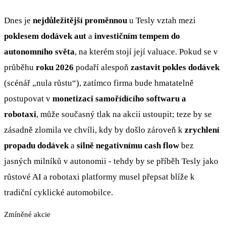
Dnes je
nejdůležitější proměnnou
u Tesly vztah mezi
poklesem dodávek aut
a
investičním tempem do
autonomního světa
, na kterém stojí její valuace. Pokud se v
průběhu
roku 2026
podaří alespoň
zastavit pokles dodávek
(scénář „nula růstu“), zatímco firma bude hmatatelně
postupovat v
monetizaci samořídícího softwaru a
robotaxi
, může současný tlak na akcii ustoupit; teze by se
zásadně zlomila ve chvíli, kdy by došlo zároveň k
zrychlení
propadu dodávek
a
silně negativnímu cash flow
bez
jasných milníků v autonomii - tehdy by se příběh Tesly jako
růstové AI a robotaxi platformy musel přepsat blíže k
tradiční cyklické automobilce.
Zmíněné akcie