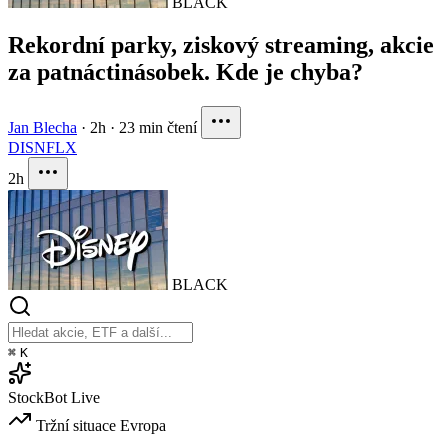
BLACK
Rekordní parky, ziskový streaming, akcie
za patnáctinásobek. Kde je chyba?
Jan Blecha
·
2h
·
23 min čtení
DIS
NFLX
2h
BLACK
⌘
K
StockBot
Live
Tržní situace
Evropa