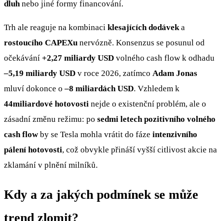
dluh
nebo jiné formy financování.
Trh ale reaguje na kombinaci
klesajících dodávek
a
rostoucího CAPEXu
nervózně. Konsenzus se posunul od
očekávání
+2,27 miliardy USD
volného cash flow k odhadu
–5,19 miliardy USD
v roce 2026, zatímco
Adam Jonas
mluví dokonce o
–8 miliardách USD
. Vzhledem k
44miliardové hotovosti
nejde o existenční problém, ale o
zásadní změnu režimu: po
sedmi letech pozitivního volného
cash flow
by se Tesla mohla vrátit do fáze
intenzivního
pálení hotovosti
, což obvykle přináší vyšší citlivost akcie na
zklamání v plnění milníků.
Kdy a za jakých podmínek se může
trend zlomit?