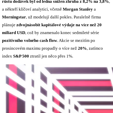
růstu dodávek byl od ledna snížen zhruba z 8,2% na 3,8%
,
a někteří klíčoví analytici, včetně
Morgan Stanley
a
Morningstar
, už modelují další pokles. Paralelně firma
plánuje
zdvojnásobit kapitálové výdaje na více než 20
miliard USD
, což by znamenalo konec sedmileté série
pozitivního volného cash flow
. Akcie se mezitím po
prosincovém maximu propadly o více než
20%
, zatímco
index
S&P 500
ztratil jen něco přes 1%.