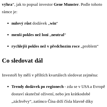
výhra
“, jak to popsal investor
Gene Munster
. Podle tohoto
rámce je:
nulový růst
dodávek „
win
“
menší pokles než loni
„
neutral
“
rychlejší pokles než v předchozím roce
„problem“
Co sledovat dál
Investoři by měli v příštích kvartálech sledovat zejména:
Trendy dodávek po regionech
- zda se v USA a Evropě
dostaví skutečné oživení, nebo jen krátkodobé
„záchvěvy“, zatímco Čína drží čísla hlavně díky