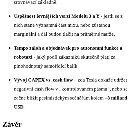
srovnávací základně.
Úspěšnost levnějších verzí Modelu 3 a Y
- jestli se z
nich stane významná část mixu, nebo zůstanou
marginální a dál budou tlačit na průměrné marže.
Tempo záloh a objednávek pro autonomní funkce a
robotaxi
- jaký podíl zákazníků skutečně platí za
plnohodnotný samořídící balík.
Vývoj CAPEX vs. cash flow
– zda Tesla dokáže udržet
negativní cash flow v „kontrolovaném pásmu“, nebo se
začne blížit pesimistickým scénářům kolem
–8 miliard
USD
.
Závěr