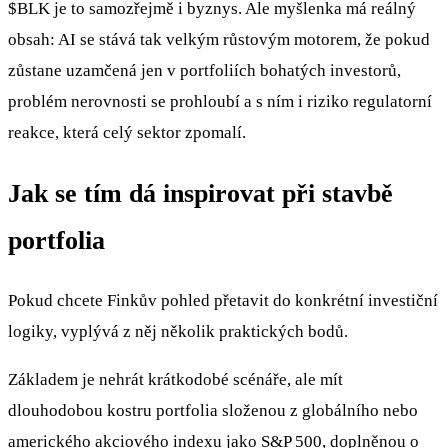
$BLK
je to samozřejmě i byznys. Ale myšlenka má reálný
obsah: AI se stává tak velkým růstovým motorem, že pokud
zůstane uzamčená jen v portfoliích bohatých investorů,
problém nerovnosti se prohloubí a s ním i riziko regulatorní
reakce, která celý sektor zpomalí.
Jak se tím dá inspirovat při stavbě
portfolia
Pokud chcete Finkův pohled přetavit do konkrétní investiční
logiky, vyplývá z něj několik praktických bodů.
Základem je nehrát krátkodobé scénáře, ale mít
dlouhodobou kostru portfolia složenou z globálního nebo
amerického akciového indexu jako S&P 500, doplněnou o