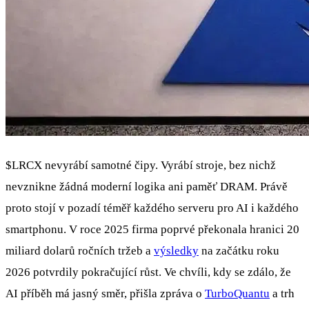
$LRCX
nevyrábí samotné čipy. Vyrábí stroje, bez nichž
nevznikne žádná moderní logika ani paměť DRAM. Právě
proto stojí v pozadí téměř každého serveru pro AI i každého
smartphonu. V roce 2025 firma poprvé překonala hranici 20
miliard dolarů ročních tržeb a
výsledky
na začátku roku
2026 potvrdily pokračující růst. Ve chvíli, kdy se zdálo, že
AI příběh má jasný směr, přišla zpráva o
TurboQuantu
a trh