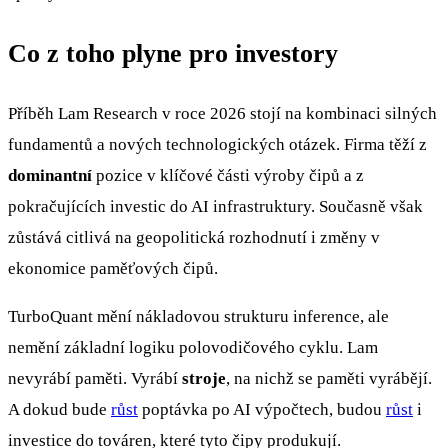
Co z toho plyne pro investory
Příběh Lam Research v roce 2026 stojí na kombinaci silných
fundamentů a nových technologických otázek. Firma těží z
dominantní
pozice v klíčové části výroby čipů a z
pokračujících investic do AI infrastruktury. Současně však
zůstává citlivá na geopolitická rozhodnutí i změny v
ekonomice paměťových čipů.
TurboQuant mění nákladovou strukturu inference, ale
nemění základní logiku polovodičového cyklu. Lam
nevyrábí paměti. Vyrábí
stroje
, na nichž se paměti vyrábějí.
A dokud bude
růst
poptávka po AI výpočtech, budou
růst
i
investice do továren, které tyto čipy produkují.