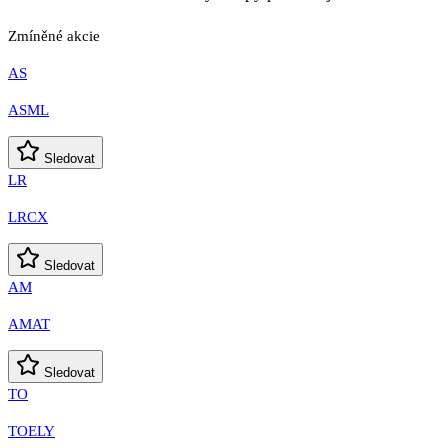
Zmíněné akcie
AS
ASML
Sledovat
LR
LRCX
Sledovat
AM
AMAT
Sledovat
TO
TOELY