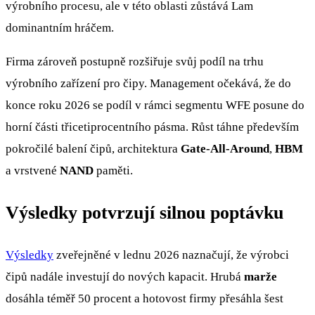
výrobního procesu, ale v této oblasti zůstává Lam
dominantním hráčem.
Firma zároveň postupně rozšiřuje svůj podíl na trhu
výrobního zařízení pro čipy. Management očekává, že do
konce roku 2026 se podíl v rámci segmentu WFE posune do
horní části třicetiprocentního pásma. Růst táhne především
pokročilé balení čipů, architektura
Gate-All-Around
,
HBM
a vrstvené
NAND
paměti.
Výsledky potvrzují silnou poptávku
Výsledky
zveřejněné v lednu 2026 naznačují, že výrobci
čipů nadále investují do nových kapacit. Hrubá
marže
dosáhla téměř 50 procent a hotovost firmy přesáhla šest