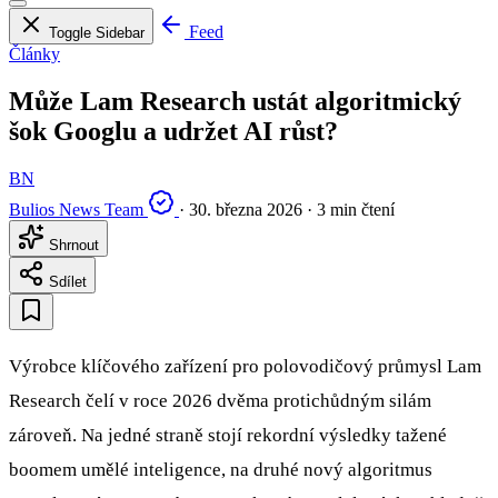
Feed
Toggle Sidebar
Články
Může Lam Research ustát algoritmický
šok Googlu a udržet AI růst?
BN
Bulios News Team
·
30. března 2026
·
3 min čtení
Shrnout
Sdílet
Výrobce klíčového zařízení pro polovodičový průmysl Lam
Research čelí v roce 2026 dvěma protichůdným silám
zároveň. Na jedné straně stojí rekordní výsledky tažené
boomem umělé inteligence, na druhé nový algoritmus