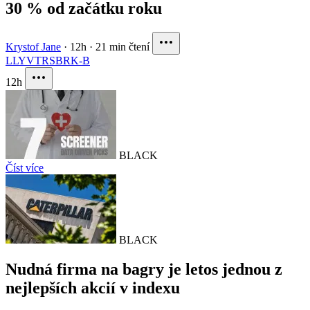
30 % od začátku roku
Krystof Jane
·
12h
·
21 min čtení
LLY
VTRS
BRK-B
12h
BLACK
Číst více
BLACK
Nudná firma na bagry je letos jednou z
nejlepších akcií v indexu