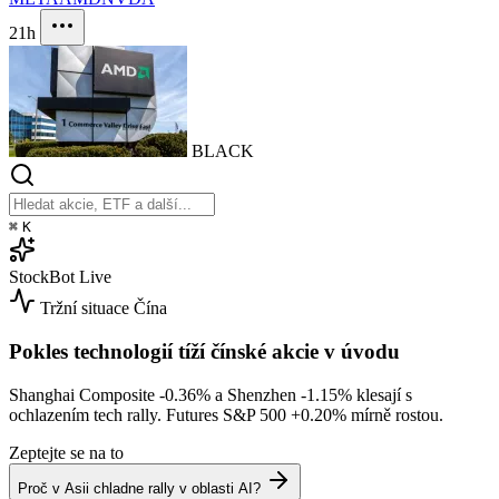
21h
BLACK
⌘
K
StockBot
Live
Tržní situace
Čína
Pokles technologií tíží čínské akcie v úvodu
Shanghai Composite
-0.36%
a Shenzhen
-1.15%
klesají s
ochlazením tech rally. Futures S&P 500
+0.20%
mírně rostou.
Zeptejte se na to
Proč v Asii chladne rally v oblasti AI?