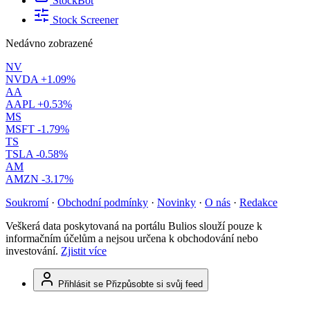
StockBot
Stock Screener
Nedávno zobrazené
NV
NVDA
+1.09%
AA
AAPL
+0.53%
MS
MSFT
-1.79%
TS
TSLA
-0.58%
AM
AMZN
-3.17%
Soukromí
·
Obchodní podmínky
·
Novinky
·
O nás
·
Redakce
Veškerá data poskytovaná na portálu Bulios slouží pouze k
informačním účelům a nejsou určena k obchodování nebo
investování.
Zjistit více
Přihlásit se
Přizpůsobte si svůj feed