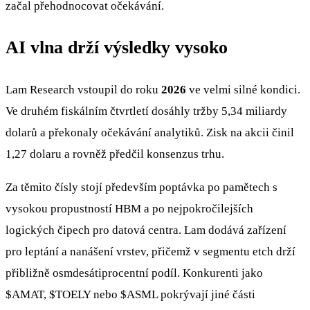
začal přehodnocovat očekávání.
AI vlna drží výsledky vysoko
Lam Research vstoupil do roku
2026
ve velmi silné kondici.
Ve druhém fiskálním čtvrtletí dosáhly tržby 5,34 miliardy
dolarů a překonaly očekávání analytiků. Zisk na akcii činil
1,27 dolaru a rovněž předčil konsenzus trhu.
Za těmito čísly stojí především poptávka po pamětech s
vysokou propustností HBM a po nejpokročilejších
logických čipech pro datová centra. Lam dodává zařízení
pro leptání a nanášení vrstev, přičemž v segmentu etch drží
přibližně osmdesátiprocentní podíl. Konkurenti jako
$AMAT
,
$TOELY
nebo
$ASML
pokrývají jiné části