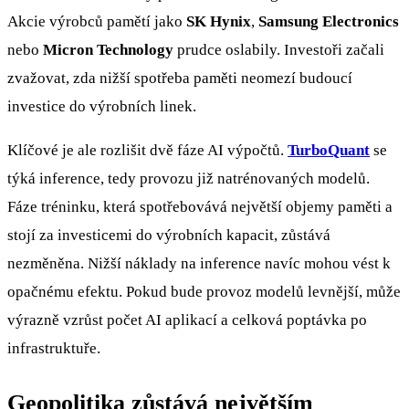
Akcie výrobců pamětí jako
SK Hynix
,
Samsung Electronics
nebo
Micron Technology
prudce oslabily. Investoři začali
zvažovat, zda nižší spotřeba paměti neomezí budoucí
investice do výrobních linek.
Klíčové je ale rozlišit dvě fáze AI výpočtů.
TurboQuant
se
týká inference, tedy provozu již natrénovaných modelů.
Fáze tréninku, která spotřebovává největší objemy paměti a
stojí za investicemi do výrobních kapacit, zůstává
nezměněna. Nižší náklady na inference navíc mohou vést k
opačnému efektu. Pokud bude provoz modelů levnější, může
výrazně vzrůst počet AI aplikací a celková poptávka po
infrastruktuře.
Geopolitika zůstává největším