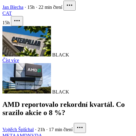
Jan Blecha
·
15h
·
22 min čtení
CAT
15h
BLACK
Číst více
BLACK
AMD reportovalo rekordní kvartál. Co
srazilo akcie o 8 %?
Vojtěch Šplíchal
·
21h
·
17 min čtení
META
AMD
NVDA