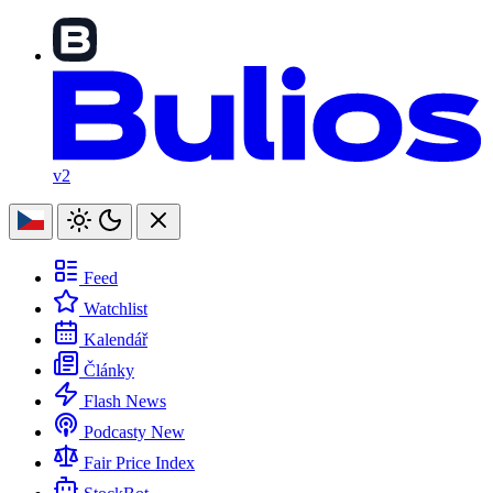
v2
Feed
Watchlist
Kalendář
Články
Flash News
Podcasty
New
Fair Price Index