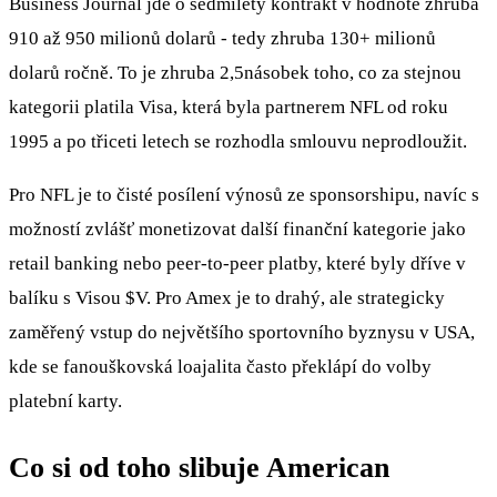
Business Journal jde o sedmiletý kontrakt v hodnotě zhruba
910 až 950 milionů dolarů - tedy zhruba 130+ milionů
dolarů ročně. To je zhruba 2,5násobek toho, co za stejnou
kategorii platila Visa, která byla partnerem NFL od roku
1995 a po třiceti letech se rozhodla smlouvu neprodloužit.
Pro NFL je to čisté posílení výnosů ze sponsorshipu, navíc s
možností zvlášť monetizovat další finanční kategorie jako
retail banking nebo peer‑to‑peer platby, které byly dříve v
balíku s Visou
$V
. Pro Amex je to drahý, ale strategicky
zaměřený vstup do největšího sportovního byznysu v USA,
kde se fanouškovská loajalita často překlápí do volby
platební karty.
Co si od toho slibuje American