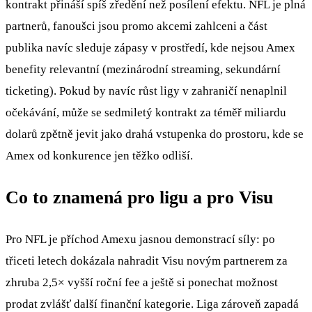
kontrakt přináší spíš zředění než posílení efektu. NFL je plná
partnerů, fanoušci jsou promo akcemi zahlceni a část
publika navíc sleduje zápasy v prostředí, kde nejsou Amex
benefity relevantní (mezinárodní streaming, sekundární
ticketing). Pokud by navíc růst ligy v zahraničí nenaplnil
očekávání, může se sedmiletý kontrakt za téměř miliardu
dolarů zpětně jevit jako drahá vstupenka do prostoru, kde se
Amex od konkurence jen těžko odliší.
Co to znamená pro ligu a pro Visu
Pro NFL je příchod Amexu jasnou demonstrací síly: po
třiceti letech dokázala nahradit Visu novým partnerem za
zhruba 2,5× vyšší roční fee a ještě si ponechat možnost
prodat zvlášť další finanční kategorie. Liga zároveň zapadá