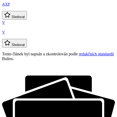
AXP
Sledovat
V
V
Sledovat
Tento článek byl napsán a zkontrolován podle
redakčních standardů
Bulios.