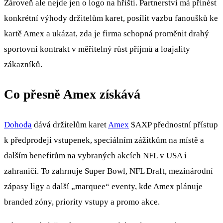
Zároveň ale nejde jen o logo na hřišti. Partnerství má přinést
konkrétní výhody držitelům karet, posílit vazbu fanoušků ke
kartě Amex a ukázat, zda je firma schopná proměnit drahý
sportovní kontrakt v měřitelný růst příjmů a loajality
zákazníků.
Co přesně Amex získává
Dohoda
dává držitelům karet
Amex
$AXP
přednostní přístup
k předprodeji vstupenek, speciálním zážitkům na místě a
dalším benefitům na vybraných akcích NFL v USA i
zahraničí. To zahrnuje Super Bowl, NFL Draft, mezinárodní
zápasy ligy a další „marquee“ eventy, kde Amex plánuje
branded zóny, priority vstupy a promo akce.