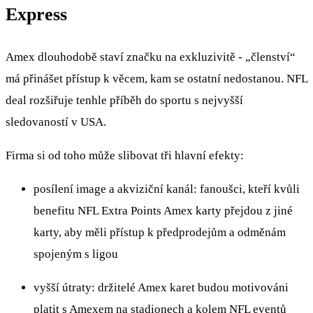
Express
Amex dlouhodobě staví značku na exkluzivitě - „členství“
má přinášet přístup k věcem, kam se ostatní nedostanou. NFL
deal rozšiřuje tenhle příběh do sportu s nejvyšší
sledovaností v USA.
Firma si od toho může slibovat tři hlavní efekty:
posílení image a akviziční kanál: fanoušci, kteří kvůli
benefitu NFL Extra Points Amex karty přejdou z jiné
karty, aby měli přístup k předprodejům a odměnám
spojeným s ligou
vyšší útraty: držitelé Amex karet budou motivováni
platit s Amexem na stadionech a kolem NFL eventů