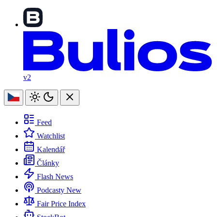
v2
Feed
Watchlist
Kalendář
Články
Flash News
Podcasty
New
Fair Price Index