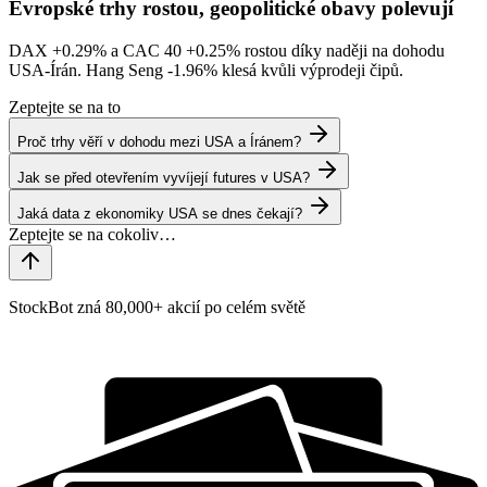
Evropské trhy rostou, geopolitické obavy polevují
DAX
+0.29%
a CAC 40
+0.25%
rostou díky naději na dohodu
USA-Írán. Hang Seng
-1.96%
klesá kvůli výprodeji čipů.
Zeptejte se na to
Proč trhy věří v dohodu mezi USA a Íránem?
Jak se před otevřením vyvíjejí futures v USA?
Jaká data z ekonomiky USA se dnes čekají?
StockBot zná 80,000+ akcií po celém světě