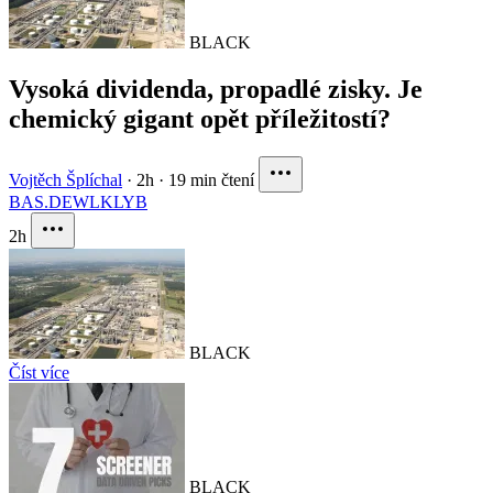
BLACK
Vysoká dividenda, propadlé zisky. Je
chemický gigant opět příležitostí?
Vojtěch Šplíchal
·
2h
·
19 min čtení
BAS.DE
WLK
LYB
2h
BLACK
Číst více
BLACK