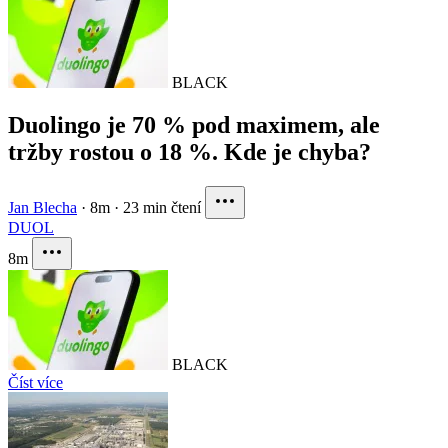
BLACK
Duolingo je 70 % pod maximem, ale
tržby rostou o 18 %. Kde je chyba?
Jan Blecha
·
8m
·
23 min čtení
DUOL
8m
BLACK
Číst více