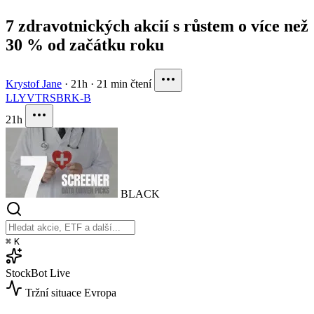
7 zdravotnických akcií s růstem o více než
30 % od začátku roku
Krystof Jane
·
21h
·
21 min čtení
LLY
VTRS
BRK-B
21h
BLACK
⌘
K
StockBot
Live
Tržní situace
Evropa