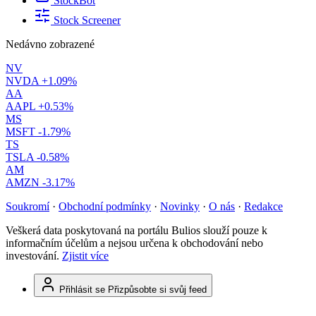
StockBot
Stock Screener
Nedávno zobrazené
NV
NVDA
+1.09%
AA
AAPL
+0.53%
MS
MSFT
-1.79%
TS
TSLA
-0.58%
AM
AMZN
-3.17%
Soukromí
·
Obchodní podmínky
·
Novinky
·
O nás
·
Redakce
Veškerá data poskytovaná na portálu Bulios slouží pouze k
informačním účelům a nejsou určena k obchodování nebo
investování.
Zjistit více
Přihlásit se
Přizpůsobte si svůj feed