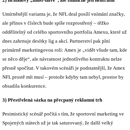
2) Brandový „must‑have“, ale finančně jen neutrální
Umírněnější varianta je, že NFL deal posílí vnímání značky,
ale přínos v číslech bude spíše rozprostřený – těžko
oddělitelný od celého sportovního portfolia Amexu, které už
dnes zahrnuje desítky lig a akcí. Partnerství pak plní
primárně marketingovou roli: Amex je „vidět všude tam, kde
se něco děje“, ale návratnost jednotlivého kontraktu nelze
přesně spočítat. V takovém scénáři je podstatnější, že Amex
NFL prostě mít musí – protože kdyby tam nebyl, prostor by
obsadila konkurence.
3) Přestřelená sázka na přecpaný reklamní trh
Pesimistický scénář počítá s tím, že sportovní marketing ve
Spojených státech už je tak saturovaný, že další velký