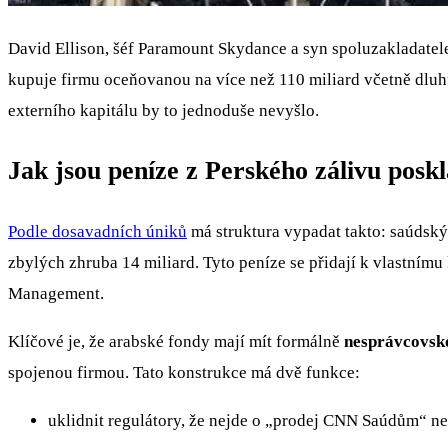
David Ellison, šéf Paramount Skydance a syn spoluzakladatele 
kupuje firmu oceňovanou na více než 110 miliard včetně dluhu
externího kapitálu by to jednoduše nevyšlo.
Jak jsou peníze z Perského zálivu posk
Podle dosavadních úniků
má struktura vypadat takto: saúdský
zbylých zhruba 14 miliard. Tyto peníze se přidají k vlastnímu
Management.
Klíčové je, že arabské fondy mají mít formálně
nesprávcovsk
spojenou firmou. Tato konstrukce má dvě funkce:
uklidnit regulátory, že nejde o „prodej CNN Saúdům“ 