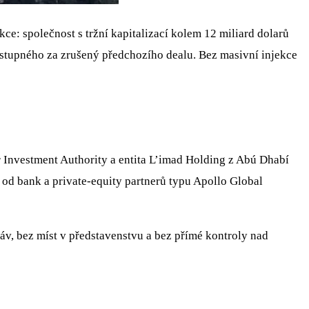
ce: společnost s tržní kapitalizací kolem 12 miliard dolarů
odstupného za zrušený předchozího dealu. Bez masivní injekce
r Investment Authority a entita L’imad Holding z Abú Dhabí
 od bank a private‑equity partnerů typu Apollo Global
áv, bez míst v představenstvu a bez přímé kontroly nad