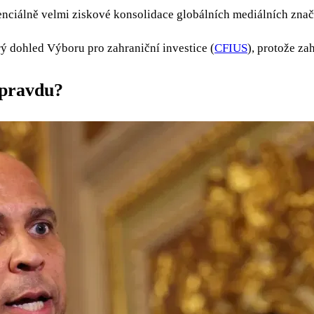
enciálně velmi ziskové konsolidace globálních mediálních zna
rý dohled Výboru pro zahraniční investice (
CFIUS
), protože za
 opravdu?