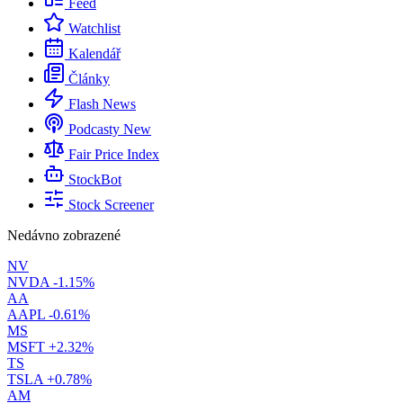
Feed
Watchlist
Kalendář
Články
Flash News
Podcasty
New
Fair Price Index
StockBot
Stock Screener
Nedávno zobrazené
NV
NVDA
-1.15%
AA
AAPL
-0.61%
MS
MSFT
+2.32%
TS
TSLA
+0.78%
AM