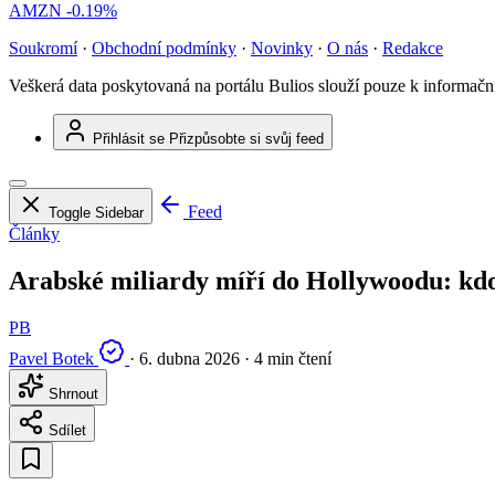
AMZN
-0.19%
Soukromí
·
Obchodní podmínky
·
Novinky
·
O nás
·
Redakce
Veškerá data poskytovaná na portálu Bulios slouží pouze k informač
Přihlásit se
Přizpůsobte si svůj feed
Feed
Toggle Sidebar
Články
Arabské miliardy míří do Hollywoodu: kd
PB
Pavel Botek
·
6. dubna 2026
·
4 min čtení
Shrnout
Sdílet