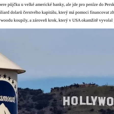
re půjčku u velké americké banky, ale jde pro peníze do Perské
iliard dolarů čerstvého kapitálu, který má pomoci financovat z
lywoodu koupily, a zároveň krok, který v USA okamžitě vyvolal 