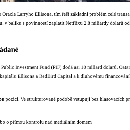
Oracle Larryho Ellisona, tím řeší základní problém celé transak
, v balíku s povinností zaplatit Netflixu 2,8 miliardy dolarů 
ládané
 Public Investment Fund (PIF) dodá asi 10 miliard dolarů, Qata
 kapitálu Ellisona a RedBird Capital a k dluhovému financování
ou
pozici. Ve strukturované podobě vstupují bez hlasovacích pr
nebo o přímou kontrolu nad mediálním domem