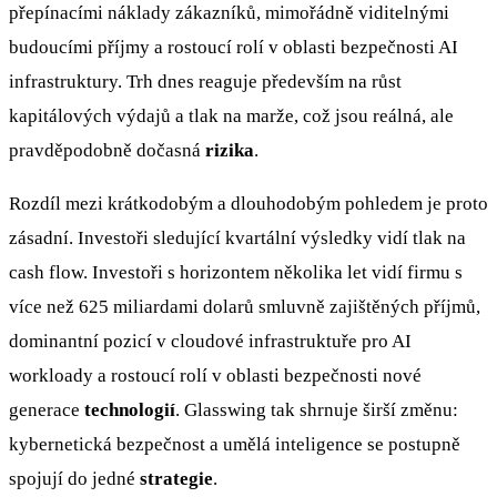
přepínacími náklady zákazníků, mimořádně viditelnými
budoucími příjmy a rostoucí rolí v oblasti bezpečnosti AI
infrastruktury. Trh dnes reaguje především na růst
kapitálových výdajů a tlak na marže, což jsou reálná, ale
pravděpodobně dočasná
rizika
.
Rozdíl mezi krátkodobým a dlouhodobým pohledem je proto
zásadní. Investoři sledující kvartální výsledky vidí tlak na
cash flow. Investoři s horizontem několika let vidí firmu s
více než 625 miliardami dolarů smluvně zajištěných příjmů,
dominantní pozicí v cloudové infrastruktuře pro AI
workloady a rostoucí rolí v oblasti bezpečnosti nové
generace
technologií
. Glasswing tak shrnuje širší změnu:
kybernetická bezpečnost a umělá inteligence se postupně
spojují do jedné
strategie
.