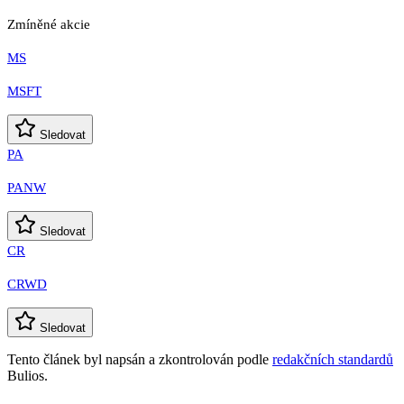
Zmíněné akcie
MS
MSFT
Sledovat
PA
PANW
Sledovat
CR
CRWD
Sledovat
Tento článek byl napsán a zkontrolován podle
redakčních standardů
Bulios.