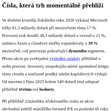
Čísla, která trh momentálně přehlíží
Ve druhém kvartálu fiskálního roku 2026 vykázal Microsoft
tržby 81,3 miliardy dolarů při meziročním růstu 17 %.
Provozní zisk dosáhl 38,3 miliardy dolarů a vzrostl o 21 %,
zatímco Azure a cloudové služby expandovaly o
39 %
meziročně, což potvrzuje pokračující
dynamiku
segmentu.
Přesto akcie po zveřejnění
výsledků oslabily
přibližně o
sedm procent. Investory znepokojilo mírné zpomalení tempa
růstu cloudu a současně prudký nárůst kapitálových výdajů.
Od maxima z října 2025 kolem 540 dolarů titul odepsal
přibližně
třetinu
své
hodnoty
.
Při přibližně 22násobku očekávaného zisku se akcie
obchodují poblíž nejnižšího forward P/E za poslední tři roky.