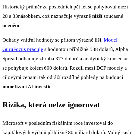
Historický průměr za posledních pět let se pohyboval mezi
28 a 33násobkem, což naznačuje výrazně
nižší
současné
ocenění
.
Odhady vnitřní hodnoty se přitom výrazně liší.
Model
GuruFocus pracuje
s hodnotou přibližně 538 dolarů, Alpha
Spread odhaduje zhruba 377 dolarů a analytický konsensus
se pohybuje kolem 600 dolarů. Rozdíl mezi DCF modely a
cílovými cenami tak odráží rozdílné pohledy na budoucí
monetizaci
AI
investic
.
Rizika, která nelze ignorovat
Microsoft v posledním fiskálním roce investoval do
kapitálových výdajů přibližně 80 miliard dolarů. Volný cash