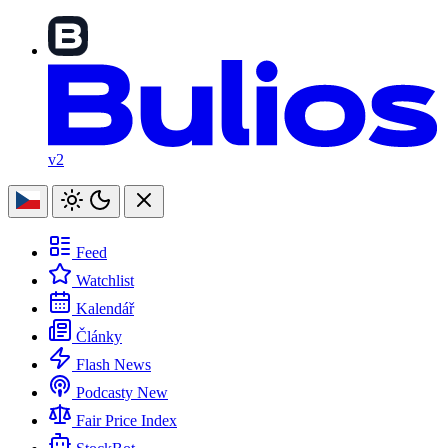
v2
Feed
Watchlist
Kalendář
Články
Flash News
Podcasty
New
Fair Price Index