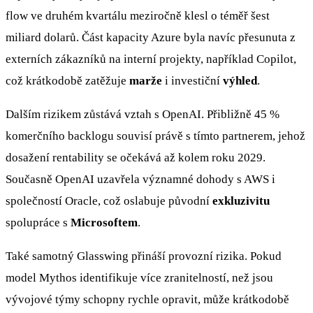
flow ve druhém kvartálu meziročně klesl o téměř šest
miliard dolarů. Část kapacity Azure byla navíc přesunuta z
externích zákazníků na interní projekty, například Copilot,
což krátkodobě zatěžuje
marže
i investiční
výhled
.
Dalším rizikem zůstává vztah s OpenAI. Přibližně 45 %
komerčního backlogu souvisí právě s tímto partnerem, jehož
dosažení rentability se očekává až kolem roku 2029.
Současně OpenAI uzavřela významné dohody s AWS i
společností Oracle, což oslabuje původní
exkluzivitu
spolupráce s
Microsoftem
.
Také samotný Glasswing přináší provozní rizika. Pokud
model Mythos identifikuje více zranitelností, než jsou
vývojové týmy schopny rychle opravit, může krátkodobě