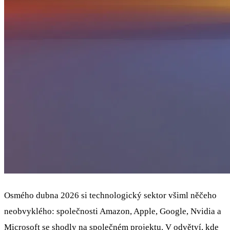
Osmého dubna 2026 si technologický sektor všiml něčeho
neobvyklého: společnosti Amazon, Apple, Google, Nvidia a
Microsoft se shodly na společném projektu. V odvětví, kde