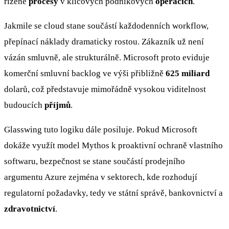
řízené
procesy
v klíčových podnikových
operacích
.
Jakmile se cloud stane součástí každodenních workflow,
přepínací náklady dramaticky rostou. Zákazník už není
vázán smluvně, ale strukturálně. Microsoft proto eviduje
komerční smluvní backlog ve výši přibližně
625 miliard
dolarů, což představuje mimořádně vysokou viditelnost
budoucích
příjmů
.
Glasswing tuto logiku dále posiluje. Pokud Microsoft
dokáže využít model Mythos k proaktivní ochraně vlastního
softwaru, bezpečnost se stane součástí prodejního
argumentu Azure zejména v sektorech, kde rozhodují
regulatorní požadavky, tedy ve státní správě, bankovnictví a
zdravotnictví
.