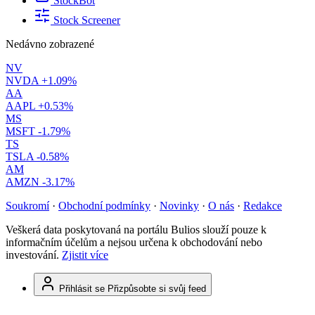
StockBot
Stock Screener
Nedávno zobrazené
NV
NVDA
+1.09%
AA
AAPL
+0.53%
MS
MSFT
-1.79%
TS
TSLA
-0.58%
AM
AMZN
-3.17%
Soukromí
·
Obchodní podmínky
·
Novinky
·
O nás
·
Redakce
Veškerá data poskytovaná na portálu Bulios slouží pouze k
informačním účelům a nejsou určena k obchodování nebo
investování.
Zjistit více
Přihlásit se
Přizpůsobte si svůj feed