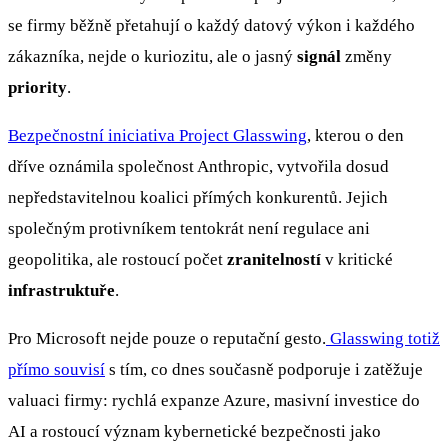
se firmy běžně přetahují o každý datový výkon i každého
zákazníka, nejde o kuriozitu, ale o jasný
signál
změny
priority
.
Bezpečnostní iniciativa Project Glasswing
, kterou o den
dříve oznámila společnost Anthropic, vytvořila dosud
nepředstavitelnou koalici přímých konkurentů. Jejich
společným protivníkem tentokrát není regulace ani
geopolitika, ale rostoucí počet
zranitelností
v kritické
infrastruktuře
.
Pro Microsoft nejde pouze o reputační gesto.
Glasswing totiž
přímo souvisí
s tím, co dnes současně podporuje i zatěžuje
valuaci firmy: rychlá expanze Azure, masivní investice do
AI a rostoucí význam kybernetické bezpečnosti jako