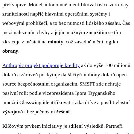
překvapivé. Model autonomně identifikoval tisíce zero-day
zranitelností napříč hlavními operačními systémy i
webovými prohlížeči, a to bez nutnosti lidského zásahu. Čas
mezi nalezením chyby a jejím možným zneužitím se tím
zkracuje z měsíců na
minuty
, což zásadně mění logiku
obrany
.
Anthropic projekt podporuje kredity
až do výše 100 milionů
dolarů a zároveň poskytuje další čtyři miliony dolarů open-
source bezpečnostním organizacím.
$MSFT
zde nehraje
pasivní roli: podle viceprezidenta Igora Tsyganského
umožní Glasswing identifikovat rizika dříve a posílit vlastní
vývojová
i bezpečnostní
řešení
.
Klíčovým prvkem iniciativy je sdílení výsledků. Partneři