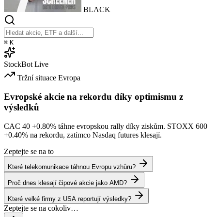
BLACK
⌘
K
StockBot
Live
Tržní situace
Evropa
Evropské akcie na rekordu díky optimismu z
výsledků
CAC 40
+0.80%
táhne evropskou rally díky ziskům. STOXX 600
+0.40%
na rekordu, zatímco Nasdaq futures klesají.
Zeptejte se na to
Které telekomunikace táhnou Evropu vzhůru?
Proč dnes klesají čipové akcie jako AMD?
Které velké firmy z USA reportují výsledky?