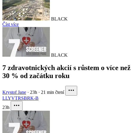
BLACK
Číst více
BLACK
7 zdravotnických akcií s růstem o více než
30 % od začátku roku
Krystof Jane
·
23h
·
21 min čtení
LLY
VTRS
BRK-B
23h