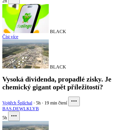
2h
BLACK
Číst více
BLACK
Vysoká dividenda, propadlé zisky. Je
chemický gigant opět příležitostí?
Vojtěch Šplíchal
·
5h
·
19 min čtení
BAS.DE
WLK
LYB
5h