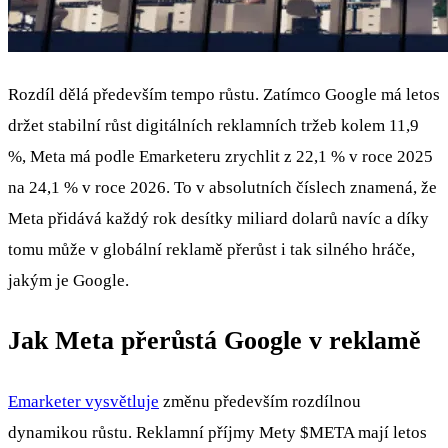
Rozdíl dělá především tempo růstu. Zatímco Google má letos
držet stabilní růst digitálních reklamních tržeb kolem 11,9
%, Meta má podle Emarketeru zrychlit z 22,1 % v roce 2025
na 24,1 % v roce 2026. To v absolutních číslech znamená, že
Meta přidává každý rok desítky miliard dolarů navíc a díky
tomu může v globální reklamě přerůst i tak silného hráče,
jakým je Google.
Jak Meta přerůstá Google v reklamě
Emarketer vysvětluje
změnu především rozdílnou
dynamikou růstu. Reklamní příjmy Mety
$META
mají letos