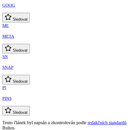
GOOG
Sledovat
ME
META
Sledovat
SN
SNAP
Sledovat
PI
PINS
Sledovat
Tento článek byl napsán a zkontrolován podle
redakčních standardů
Bulios.