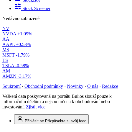
StockBot
Stock Screener
Nedávno zobrazené
NV
NVDA
+1.09%
AA
AAPL
+0.53%
MS
MSFT
-1.79%
TS
TSLA
-0.58%
AM
AMZN
-3.17%
Soukromí
·
Obchodní podmínky
·
Novinky
·
O nás
·
Redakce
Veškerá data poskytovaná na portálu Bulios slouží pouze k
informačním účelům a nejsou určena k obchodování nebo
investování.
Zjistit více
Přihlásit se
Přizpůsobte si svůj feed