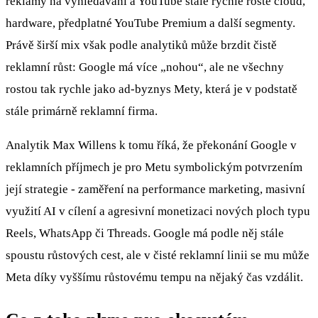
reklamy na vyhledávání a YouTube stále rychle roste cloud,
hardware, předplatné YouTube Premium a další segmenty.
Právě širší mix však podle analytiků může brzdit čistě
reklamní růst: Google má více „nohou“, ale ne všechny
rostou tak rychle jako ad‑byznys Mety, která je v podstatě
stále primárně reklamní firma.
Analytik Max Willens k tomu říká, že překonání Google v
reklamních příjmech je pro Metu symbolickým potvrzením
její strategie - zaměření na performance marketing, masivní
využití AI v cílení a agresivní monetizaci nových ploch typu
Reels, WhatsApp či Threads. Google má podle něj stále
spoustu růstových cest, ale v čisté reklamní linii se mu může
Meta díky vyššímu růstovému tempu na nějaký čas vzdálit.