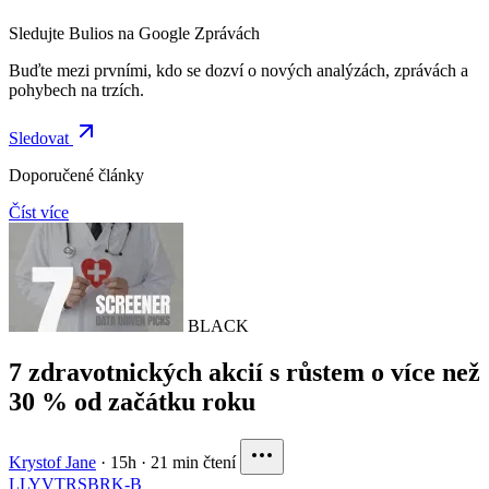
Sledujte Bulios na Google Zprávách
Buďte mezi prvními, kdo se dozví o nových analýzách, zprávách a
pohybech na trzích.
Sledovat
Doporučené články
Číst více
BLACK
7 zdravotnických akcií s růstem o více než
30 % od začátku roku
Krystof Jane
·
15h
·
21 min čtení
LLY
VTRS
BRK-B