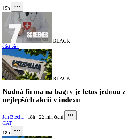
15h
BLACK
Číst více
BLACK
Nudná firma na bagry je letos jednou z
nejlepších akcií v indexu
Jan Blecha
·
18h
·
22 min čtení
CAT
18h