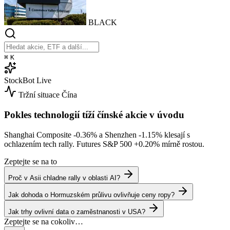
BLACK
⌘
K
StockBot
Live
Tržní situace
Čína
Pokles technologií tíží čínské akcie v úvodu
Shanghai Composite
-0.36%
a Shenzhen
-1.15%
klesají s
ochlazením tech rally. Futures S&P 500
+0.20%
mírně rostou.
Zeptejte se na to
Proč v Asii chladne rally v oblasti AI?
Jak dohoda o Hormuzském průlivu ovlivňuje ceny ropy?
Jak trhy ovlivní data o zaměstnanosti v USA?