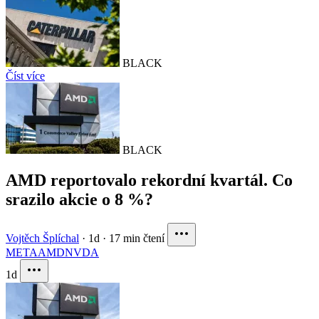
BLACK
Číst více
BLACK
AMD reportovalo rekordní kvartál. Co
srazilo akcie o 8 %?
Vojtěch Šplíchal
·
1d
·
17 min čtení
META
AMD
NVDA
1d