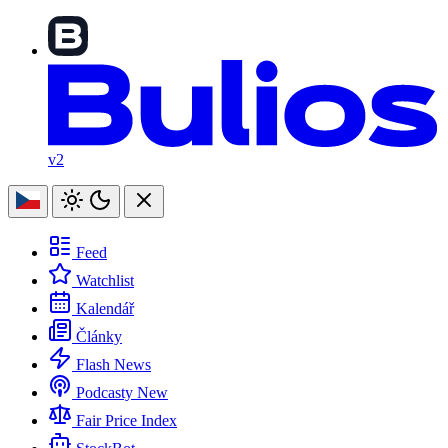
v2
Feed
Watchlist
Kalendář
Články
Flash News
Podcasty
New
Fair Price Index