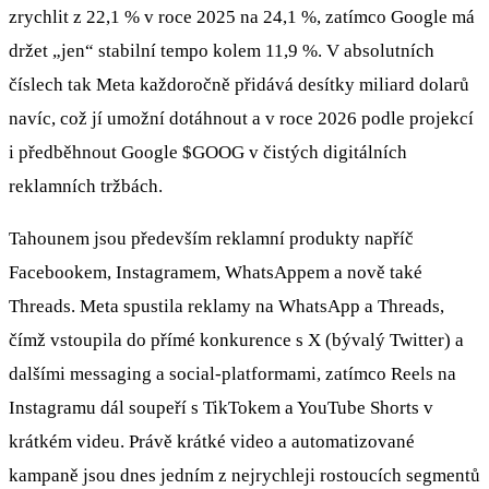
zrychlit z 22,1 % v roce 2025 na 24,1 %, zatímco Google má
držet „jen“ stabilní tempo kolem 11,9 %. V absolutních
číslech tak Meta každoročně přidává desítky miliard dolarů
navíc, což jí umožní dotáhnout a v roce 2026 podle projekcí
i předběhnout Google
$GOOG
v čistých digitálních
reklamních tržbách.
Tahounem jsou především reklamní produkty napříč
Facebookem, Instagramem, WhatsAppem a nově také
Threads. Meta spustila reklamy na WhatsApp a Threads,
čímž vstoupila do přímé konkurence s X (bývalý Twitter) a
dalšími messaging a social‑platformami, zatímco Reels na
Instagramu dál soupeří s TikTokem a YouTube Shorts v
krátkém videu. Právě krátké video a automatizované
kampaně jsou dnes jedním z nejrychleji rostoucích segmentů