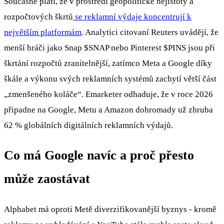
Současně platí, že v prostředí geopolitické nejistoty a
rozpočtových škrtů
se reklamní výdaje koncentrují k
největším platformám
. Analytici citovaní Reuters uvádějí, že
menší hráči jako Snap
$SNAP
nebo Pinterest
$PINS
jsou při
škrtání rozpočtů zranitelnější, zatímco Meta a Google díky
škále a výkonu svých reklamních systémů zachytí větší část
„zmenšeného koláče“. Emarketer odhaduje, že v roce 2026
připadne na Google, Metu a Amazon dohromady už zhruba
62 % globálních digitálních reklamních výdajů.
Co má Google navíc a proč přesto
může zaostávat
Alphabet má oproti Metě diverzifikovanější byznys - kromě