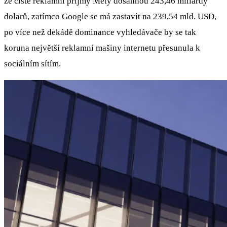
že čisté reklamní příjmy Mety dosáhnou 243,46 miliardy
dolarů, zatímco Google se má zastavit na 239,54 mld. USD,
po více než dekádě dominance vyhledávače by se tak
koruna největší reklamní mašiny internetu přesunula k
sociálním sítím.