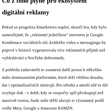
Co z toho plyne pro ekosystém
digitální reklamy
Pokud se prognóza Emarketeru naplní, skončí éra, kdy bylo
samozřejmé, že „reklamní jedničkou“ internetu je Google.
Kombinace sociálních sítí, krátkého videa a messagingu by
poprvé v historii vygenerovala více reklamních příjmů než
vyhledávání a YouTube dohromady.
Z pohledu zadavatelů to znamená další posun k několika
málo dominantním platformám, které drží většinu dosahu,
dat i optimalizačních nástrojů. Pro střední a menší sítě to dál
zvyšuje tlak - v době, kdy se rozpočty spíš přeskupují než
masivně rostou, bude stále těžší ukrojit si významný podíl
vedle Mety, Google a Amazonu
$AMZN
.