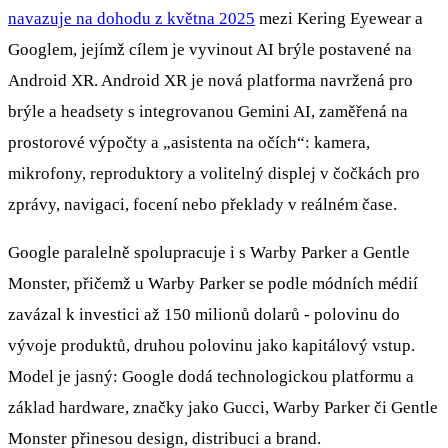
navazuje na dohodu z května 2025
mezi Kering Eyewear a
Googlem, jejímž cílem je vyvinout AI brýle postavené na
Android XR. Android XR je nová platforma navržená pro
brýle a headsety s integrovanou Gemini AI, zaměřená na
prostorové výpočty a „asistenta na očích“: kamera,
mikrofony, reproduktory a volitelný displej v čočkách pro
zprávy, navigaci, focení nebo překlady v reálném čase.
Google paralelně spolupracuje i s Warby Parker a Gentle
Monster, přičemž u Warby Parker se podle módních médií
zavázal k investici až 150 milionů dolarů - polovinu do
vývoje produktů, druhou polovinu jako kapitálový vstup.
Model je jasný: Google dodá technologickou platformu a
základ hardware, značky jako Gucci, Warby Parker či Gentle
Monster přinesou design, distribuci a brand.