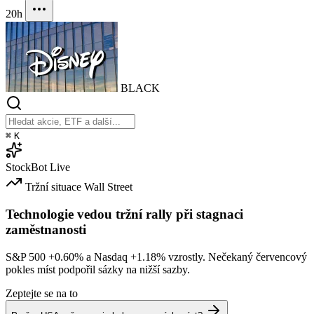
20h
BLACK
⌘
K
StockBot
Live
Tržní situace
Wall Street
Technologie vedou tržní rally při stagnaci
zaměstnanosti
S&P 500
+0.60%
a Nasdaq
+1.18%
vzrostly. Nečekaný červencový
pokles míst podpořil sázky na nižší sazby.
Zeptejte se na to