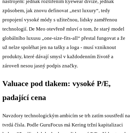
nástrojem: jednak rozšířením Eyewear divize, jednak
způsobem, jak znovu definovat „next luxury“, tedy
propojení vysoké módy s užitečnou, lidsky zaměřenou
technologií. De Meo otevřeně mluví o tom, že starý model
globálního luxusu „one‑size‑fits‑all“ přestal fungovat a že
už nelze spoléhat jen na tašky a loga - musí vzniknout
produkty, které dávají smysl v každodenním životě a
zároveň nesou jasný podpis značky.
Valuace pod tlakem: vysoké P/E,
padající cena
Navzdory technologickým ambicím se trh zatím soustředí na
tvrdá čísla. Podle GuruFocus má Kering tržní kapitalizaci