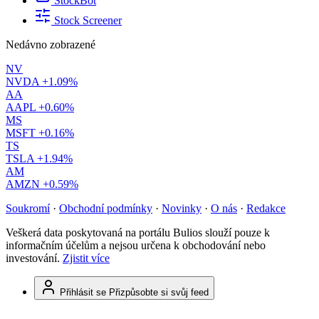
StockBot
Stock Screener
Nedávno zobrazené
NV
NVDA
+1.09%
AA
AAPL
+0.60%
MS
MSFT
+0.16%
TS
TSLA
+1.94%
AM
AMZN
+0.59%
Soukromí
·
Obchodní podmínky
·
Novinky
·
O nás
·
Redakce
Veškerá data poskytovaná na portálu Bulios slouží pouze k
informačním účelům a nejsou určena k obchodování nebo
investování.
Zjistit více
Přihlásit se
Přizpůsobte si svůj feed