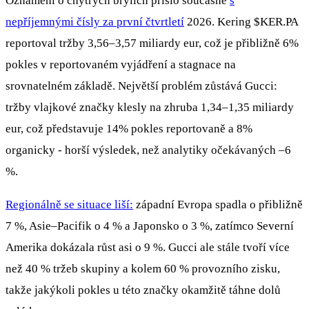
Oznámení o chytrých brýlích přišlo současně
s
nepříjemnými čísly za první čtvrtletí
2026. Kering
$KER.PA
reportoval tržby 3,56–3,57 miliardy eur, což je přibližně 6%
pokles v reportovaném vyjádření a stagnace na
srovnatelném základě. Největší problém zůstává Gucci:
tržby vlajkové značky klesly na zhruba 1,34–1,35 miliardy
eur, což představuje 14% pokles reportovaně a 8%
organicky - horší výsledek, než analytiky očekávaných –6
%.
Regionálně se situace liší:
západní Evropa spadla o přibližně
7 %, Asie–Pacifik o 4 % a Japonsko o 3 %, zatímco Severní
Amerika dokázala růst asi o 9 %. Gucci ale stále tvoří více
než 40 % tržeb skupiny a kolem 60 % provozního zisku,
takže jakýkoli pokles u této značky okamžitě táhne dolů