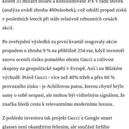
kolem 35 miliard dolarů a konsolidované P/E v řádu stovek
(analýza uvádí zhruba 460násobek), což odráží propad zisků
v posledních letech při stále relativně robustních cenách
akcií.
Po zveřejnění výsledků za první kvartál reagovaly akcie
propadem o zhruba 9 % na přibližně 254 eur, když investoři
znovu ocenili riziko pomalého obratu Gucci a citlivost
skupiny na geopolitické napětí v Evropě, Asii i na Blízkém
východě. Právě Gucci - více než 40% tržeb a přes 60 %
provozního zisku - je Achillovou patou, kterou chytré brýle
samy o sobě nespasí, ale mohou být viditelným signálem, že
značka hledá cestu k relevantnímu modernímu luxusu.
Z pohledu investora tak projekt Gucci x Google smart
glasses není okamžitým řešením, ale součástí širšího