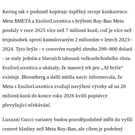
Kering tak v podstatě kopíruje úspěšný recept konkurence.
Meta
$META
a EssilorLuxottica s brýlemi Ray‑Ban Meta
prodaly v roce 2025 více než 7 milionů kusů, což je více než
trojnásobek oproti kumulovaným 2 milionům v letech 2023–
2024. Tyto brýle - v cenovém rozpětí zhruba 299–800 dolarů
- se staly jedním z hlavních tahounů velkoobchodního růstu
EssilorLuxottica a ukázaly, že masový trh pro „AI brýle“
existuje. Bloomberg a další média navíc informovala, že
Meta s EssilorLuxottica zvažují navýšení výroby až na 20
milionů kusů do konce roku 2026 kvůli poptávce
převyšující očekávání.
Luxusní Gucci varianty budou pravděpodobně mířit do vyšší
cenové hladiny než Meta Ray‑Ban, ale cílem je podobný