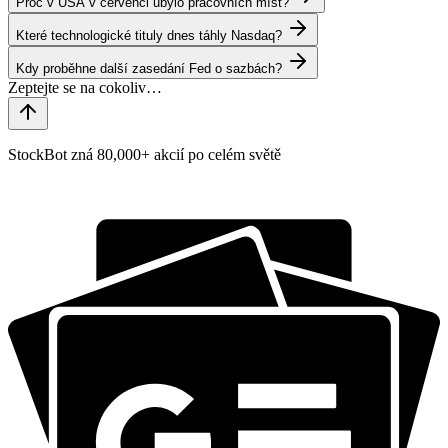
Proč v USA v červenci ubylo pracovních míst?
Které technologické tituly dnes táhly Nasdaq?
Kdy proběhne další zasedání Fed o sazbách?
StockBot zná 80,000+ akcií po celém světě