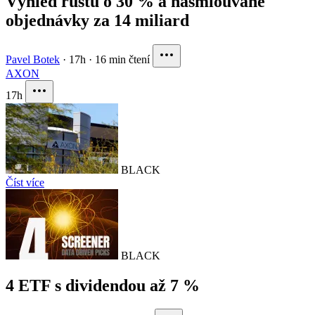
Výhled růstu o 30 % a nasmlouvané
objednávky za 14 miliard
Pavel Botek
·
17h
·
16 min čtení
AXON
17h
BLACK
Číst více
BLACK
4 ETF s dividendou až 7 %