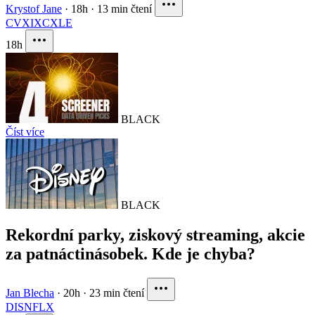
Krystof Jane
·
18h
·
13 min čtení
CVX
IXC
XLE
18h
BLACK
Číst více
BLACK
Rekordní parky, ziskový streaming, akcie
za patnáctinásobek. Kde je chyba?
Jan Blecha
·
20h
·
23 min čtení
DIS
NFLX