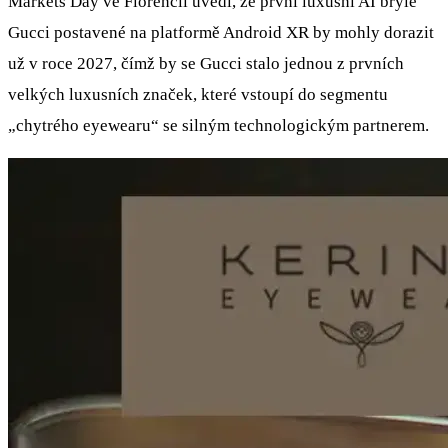
Markets Day ve Florencii uvedl, že první luxusní AI brýle
Gucci postavené na platformě Android XR by mohly dorazit
už v roce 2027, čímž by se Gucci stalo jednou z prvních
velkých luxusních značek, které vstoupí do segmentu
„chytrého eyewearu“ se silným technologickým partnerem.