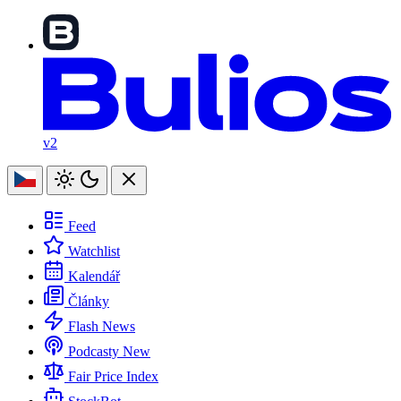
v2
Feed
Watchlist
Kalendář
Články
Flash News
Podcasty
New
Fair Price Index