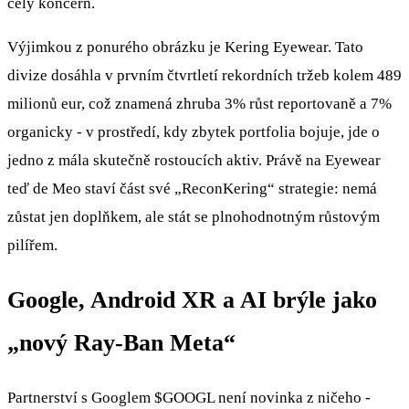
celý koncern.
Výjimkou z ponurého obrázku je Kering Eyewear. Tato
divize dosáhla v prvním čtvrtletí rekordních tržeb kolem 489
milionů eur, což znamená zhruba 3% růst reportovaně a 7%
organicky - v prostředí, kdy zbytek portfolia bojuje, jde o
jedno z mála skutečně rostoucích aktiv. Právě na Eyewear
teď de Meo staví část své „ReconKering“ strategie: nemá
zůstat jen doplňkem, ale stát se plnohodnotným růstovým
pilířem.
Google, Android XR a AI brýle jako
„nový Ray‑Ban Meta“
Partnerství s Googlem
$GOOGL
není novinka z ničeho -