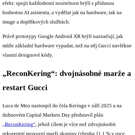
efekt: spojit každodenní nositelnost brýlí s přidanou
hodnotou AI asistenta, a vydělat jak na hardware, tak na
image a doplňkových službách.
Právě prototypy Google Android XR brýlí naznačují, jak
může základní hardware vypadat, než na něj Gucci navlékne
vlastní designové kódy.
„ReconKering“: dvojnásobné marže a
restart Gucci
Luca de Meo nastoupil do čela Keringu v září 2025 a na
dubnovém Capital Markets Day představil plán
„ReconKering“
, jehož cílem je více než zdvojnásobit
rekurentní provozní marži skupiny (zhruba 11,1 % v roce