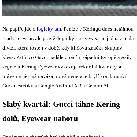
Na papíře jde o
logický tah
. Peníze v Keringu dnes netáhnou
ready‑to‑wear, ale právě doplňky - a eyewear je jedna z mála
divizí, která roste i v době, kdy klíčová značka skupiny
klesá. Zatímco Gucci nadále ztrácí v západní Evropě a Asii,
segment Kering Eyewear vykazuje rekordní kvartály, a
právě na něj má navázat nová generace brýlí kombinující
Gucci estetiku s Google Android XR a Gemini AI.
Slabý kvartál: Gucci táhne Kering
dolů, Eyewear nahoru