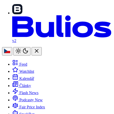
v2
Feed
Watchlist
Kalendář
Články
Flash News
Podcasty
New
Fair Price Index