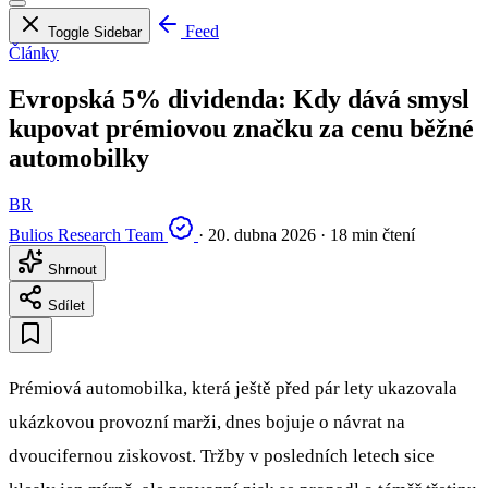
Feed
Toggle Sidebar
Články
Evropská 5% dividenda: Kdy dává smysl
kupovat prémiovou značku za cenu běžné
automobilky
BR
Bulios Research Team
·
20. dubna 2026
·
18 min čtení
Shrnout
Sdílet
Prémiová automobilka, která ještě před pár lety ukazovala
ukázkovou provozní marži, dnes bojuje o návrat na
dvoucifernou ziskovost. Tržby v posledních letech sice