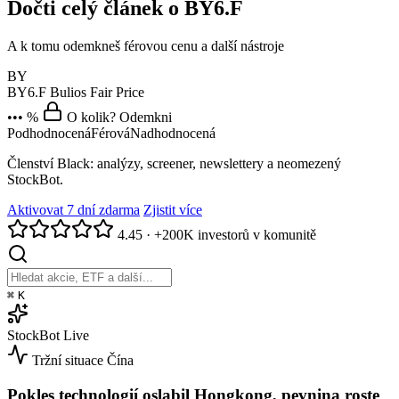
Dočti celý článek o BY6.F
A k tomu odemkneš férovou cenu a další nástroje
BY
BY6.F
Bulios Fair Price
••• %
O kolik? Odemkni
Podhodnocená
Férová
Nadhodnocená
Členství Black: analýzy, screener, newslettery a neomezený
StockBot.
Aktivovat 7 dní zdarma
Zjistit více
4.45
·
+200K investorů v komunitě
⌘
K
StockBot
Live
Tržní situace
Čína
Pokles technologií oslabil Hongkong, pevnina roste