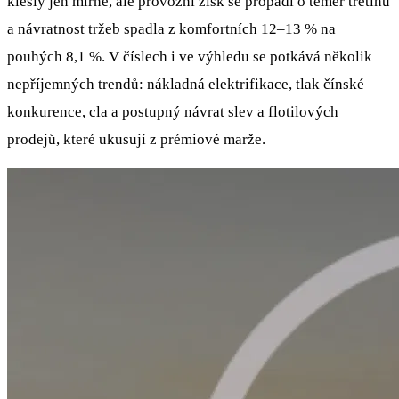
klesly jen mírně, ale provozní zisk se propadl o téměř třetinu
a návratnost tržeb spadla z komfortních 12–13 % na
pouhých 8,1 %. V číslech i ve výhledu se potkává několik
nepříjemných trendů: nákladná elektrifikace, tlak čínské
konkurence, cla a postupný návrat slev a flotilových
prodejů, které ukusují z prémiové marže.