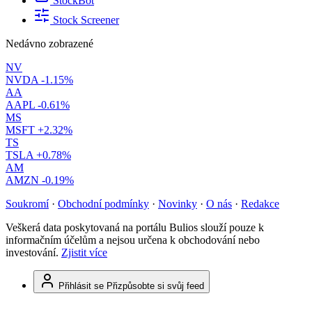
StockBot
Stock Screener
Nedávno zobrazené
NV
NVDA
-1.15%
AA
AAPL
-0.61%
MS
MSFT
+2.32%
TS
TSLA
+0.78%
AM
AMZN
-0.19%
Soukromí
·
Obchodní podmínky
·
Novinky
·
O nás
·
Redakce
Veškerá data poskytovaná na portálu Bulios slouží pouze k
informačním účelům a nejsou určena k obchodování nebo
investování.
Zjistit více
Přihlásit se
Přizpůsobte si svůj feed