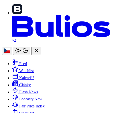
v2
Feed
Watchlist
Kalendář
Články
Flash News
Podcasty
New
Fair Price Index