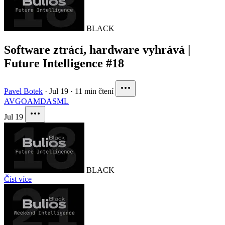
BLACK
Software ztrácí, hardware vyhrává |
Future Intelligence #18
Pavel Botek
·
Jul 19
·
11 min čtení
AVGO
AMD
ASML
Jul 19
BLACK
Číst více