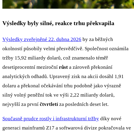
Výsledky byly silné, reakce trhu překvapila
Výsledky zveřejněné 22. dubna 2026
by za běžných
okolností působily velmi přesvědčivě. Společnost oznámila
tržby 15,92 miliardy dolarů, což znamenalo téměř
desetiprocentní meziroční
růst
a zároveň překonání
analytických odhadů. Upravený zisk na akcii dosáhl 1,91
dolaru a překonal očekávání trhu podobně jako výrazně
silný volný peněžní tok ve výši 2,22 miliardy dolarů,
nejvyšší za první
čtvrtletí
za posledních deset let.
Současně prudce rostly i infrastrukturní tržby
díky nové
generaci mainframů Z17 a softwarová divize pokračovala ve