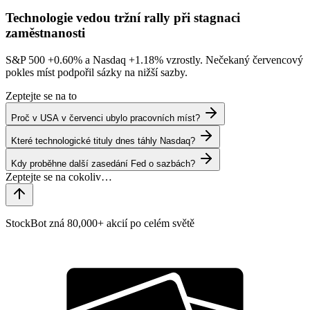
Technologie vedou tržní rally při stagnaci
zaměstnanosti
S&P 500
+0.60%
a Nasdaq
+1.18%
vzrostly. Nečekaný červencový
pokles míst podpořil sázky na nižší sazby.
Zeptejte se na to
Proč v USA v červenci ubylo pracovních míst?
Které technologické tituly dnes táhly Nasdaq?
Kdy proběhne další zasedání Fed o sazbách?
StockBot zná 80,000+ akcií po celém světě