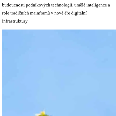
budoucnosti podnikových technologií, umělé inteligence a
role tradičních mainframů v nové éře digitální
infrastruktury.