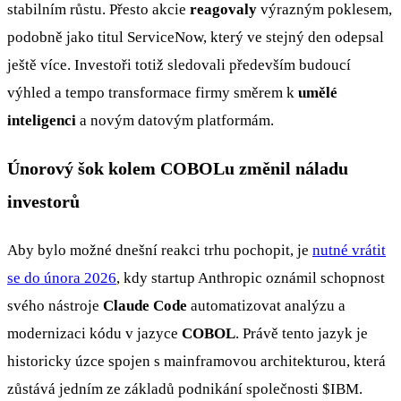
stabilním růstu. Přesto akcie
reagovaly
výrazným poklesem,
podobně jako titul ServiceNow, který ve stejný den odepsal
ještě více. Investoři totiž sledovali především budoucí
výhled a tempo transformace firmy směrem k
umělé
inteligenci
a novým datovým platformám.
Únorový šok kolem COBOLu změnil náladu
investorů
Aby bylo možné dnešní reakci trhu pochopit, je
nutné vrátit
se do února 2026
, kdy startup Anthropic oznámil schopnost
svého nástroje
Claude Code
automatizovat analýzu a
modernizaci kódu v jazyce
COBOL
. Právě tento jazyk je
historicky úzce spojen s mainframovou architekturou, která
zůstává jedním ze základů podnikání společnosti
$IBM
.