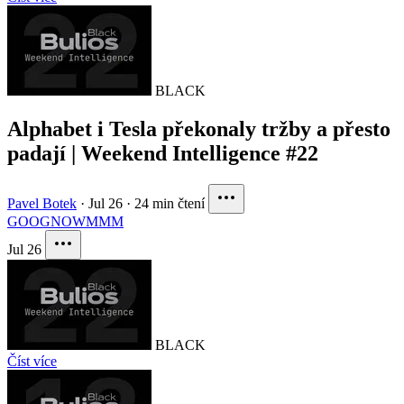
BLACK
Alphabet i Tesla překonaly tržby a přesto
padají | Weekend Intelligence #22
Pavel Botek
·
Jul 26
·
24 min čtení
GOOG
NOW
MMM
Jul 26
BLACK
Číst více