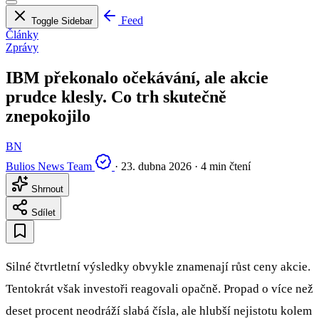
Feed
Toggle Sidebar
Články
Zprávy
IBM překonalo očekávání, ale akcie
prudce klesly. Co trh skutečně
znepokojilo
BN
Bulios News Team
·
23. dubna 2026
·
4 min čtení
Shrnout
Sdílet
Silné čtvrtletní výsledky obvykle znamenají růst ceny akcie.
Tentokrát však investoři reagovali opačně. Propad o více než
deset procent neodráží slabá čísla, ale hlubší nejistotu kolem