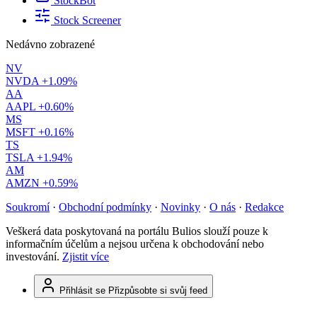
StockBot
Stock Screener
Nedávno zobrazené
NV
NVDA
+1.09%
AA
AAPL
+0.60%
MS
MSFT
+0.16%
TS
TSLA
+1.94%
AM
AMZN
+0.59%
Soukromí
·
Obchodní podmínky
·
Novinky
·
O nás
·
Redakce
Veškerá data poskytovaná na portálu Bulios slouží pouze k
informačním účelům a nejsou určena k obchodování nebo
investování.
Zjistit více
Přihlásit se
Přizpůsobte si svůj feed