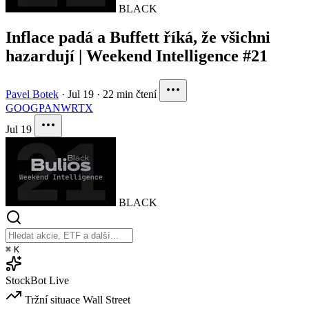
BLACK
Inflace padá a Buffett říká, že všichni
hazardují | Weekend Intelligence #21
Pavel Botek
·
Jul 19
·
22 min čtení
GOOG
PANW
RTX
Jul 19
BLACK
⌘
K
StockBot
Live
Tržní situace
Wall Street