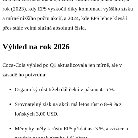
rok (2023), kdy EPS vyskočil díky kombinaci vyššího zisku
a mírně nižšího počtu akcií, a 2024, kde EPS lehce klesá i
přes stále velmi slušná absolutní čísla.
Výhled na rok 2026
Coca‑Cola výhled po Q1 aktualizovala jen mírně, ale v
zásadě ho potvrdila:
Organický růst tržeb dál čeká v pásmu 4–5 %.
Srovnatelný zisk na akcii má letos růst o 8–9 % z
loňských 3,00 USD.
Měny by měly k růstu EPS přidat asi 3 %, akvizice a