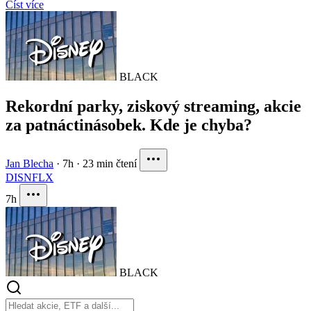
Číst více
BLACK
Rekordní parky, ziskový streaming, akcie
za patnáctinásobek. Kde je chyba?
Jan Blecha
·
7h
·
23 min čtení
DIS
NFLX
7h
BLACK