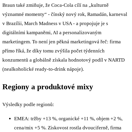
Braun také zmiňuje, že Coca‑Cola cílí na „kulturně
významné momenty“ - čínský nový rok, Ramadán, karneval
v Brazílii, March Madness v USA - a propojuje je s
digitálními kampaněmi, AI a personalizovaným
marketingem. To není jen pěkná marketingová řeč: firma
přímo říká, že díky tomu zvýšila počet týdenních
konzumentů a globálně získala hodnotový podíl v NARTD
(nealkoholické ready-to-drink nápoje).
Regiony a produktové mixy
Výsledky podle regionů:
EMEA: tržby +13 %, organické +11 %, objem +2 %,
cena/mix +5 %. Ziskovost rostla dvouciferně, firma