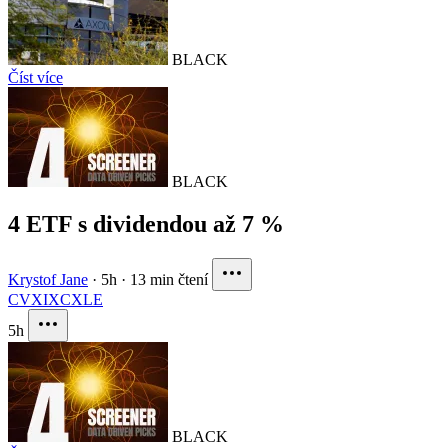
BLACK
Číst více
BLACK
4 ETF s dividendou až 7 %
Krystof Jane
·
5h
·
13 min čtení
CVX
IXC
XLE
5h
BLACK