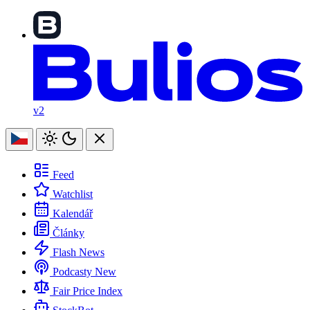
v2
Feed
Watchlist
Kalendář
Články
Flash News
Podcasty
New
Fair Price Index