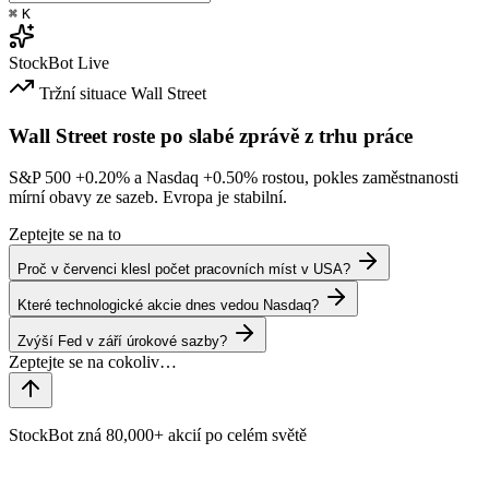
⌘
K
StockBot
Live
Tržní situace
Wall Street
Wall Street roste po slabé zprávě z trhu práce
S&P 500
+0.20%
a Nasdaq
+0.50%
rostou, pokles zaměstnanosti
mírní obavy ze sazeb. Evropa je stabilní.
Zeptejte se na to
Proč v červenci klesl počet pracovních míst v USA?
Které technologické akcie dnes vedou Nasdaq?
Zvýší Fed v září úrokové sazby?
StockBot zná 80,000+ akcií po celém světě