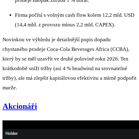
prodeje naopak zhruba 1 % ubrat.
Firma počítá s volným cash flow kolem 12,2 mld. USD
(14,4 mld. z provozu mínus 2,2 mld. CAPEX).
Novinkou ve výhledu je detailnější popis dopadu
chystaného prodeje Coca‑Cola Beverages Africa (CCBA),
který by se měl uzavřít ve druhé polovině roku 2026. Ten
krátkodobě sníží tržby (asi 4 % headwind na srovnatelné
tržby), ale má zlepšit kapitálovou efektivitu a mírně podpořit
marže.
Akcionáři