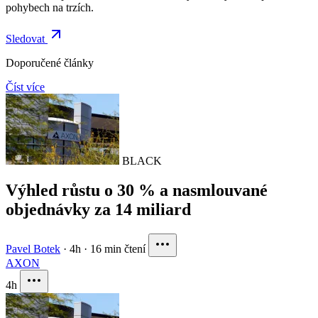
pohybech na trzích.
Sledovat
Doporučené články
Číst více
BLACK
Výhled růstu o 30 % a nasmlouvané
objednávky za 14 miliard
Pavel Botek
·
4h
·
16 min čtení
AXON
4h