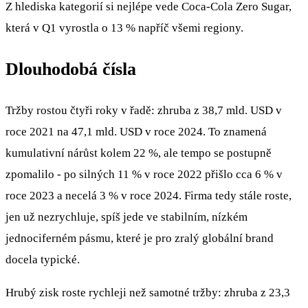
Z hlediska kategorií si nejlépe vede Coca‑Cola Zero Sugar,
která v Q1 vyrostla o 13 % napříč všemi regiony.
Dlouhodobá čísla
Tržby rostou čtyři roky v řadě: zhruba z 38,7 mld. USD v
roce 2021 na 47,1 mld. USD v roce 2024. To znamená
kumulativní nárůst kolem 22 %, ale tempo se postupně
zpomalilo - po silných 11 % v roce 2022 přišlo cca 6 % v
roce 2023 a necelá 3 % v roce 2024. Firma tedy stále roste,
jen už nezrychluje, spíš jede ve stabilním, nízkém
jednociferném pásmu, které je pro zralý globální brand
docela typické.
Hrubý zisk roste rychleji než samotné tržby: zhruba z 23,3