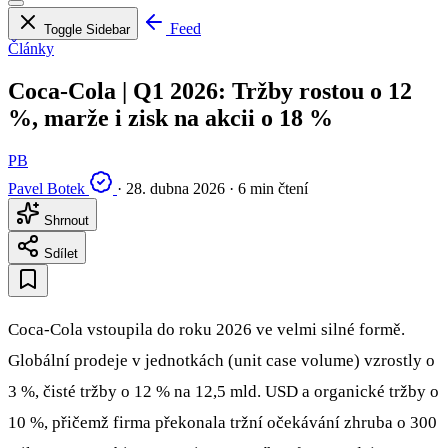
Feed
Toggle Sidebar
Články
Coca-Cola | Q1 2026: Tržby rostou o 12
%, marže i zisk na akcii o 18 %
PB
Pavel Botek
·
28. dubna 2026
·
6 min čtení
Shrnout
Sdílet
Coca-Cola vstoupila do roku 2026 ve velmi silné formě.
Globální prodeje v jednotkách (unit case volume) vzrostly o
3 %, čisté tržby o 12 % na 12,5 mld. USD a organické tržby o
10 %, přičemž firma překonala tržní očekávání zhruba o 300