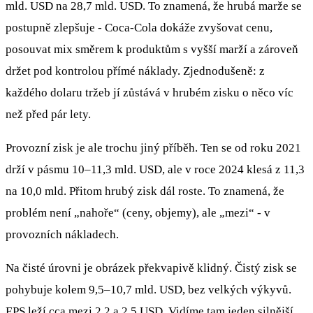
mld. USD na 28,7 mld. USD. To znamená, že hrubá marže se
postupně zlepšuje - Coca‑Cola dokáže zvyšovat cenu,
posouvat mix směrem k produktům s vyšší marží a zároveň
držet pod kontrolou přímé náklady. Zjednodušeně: z
každého dolaru tržeb jí zůstává v hrubém zisku o něco víc
než před pár lety.
Provozní zisk je ale trochu jiný příběh. Ten se od roku 2021
drží v pásmu 10–11,3 mld. USD, ale v roce 2024 klesá z 11,3
na 10,0 mld. Přitom hrubý zisk dál roste. To znamená, že
problém není „nahoře“ (ceny, objemy), ale „mezi“ - v
provozních nákladech.
Na čisté úrovni je obrázek překvapivě klidný. Čistý zisk se
pohybuje kolem 9,5–10,7 mld. USD, bez velkých výkyvů.
EPS leží cca mezi 2,2 a 2,5 USD. Vidíme tam jeden silnější