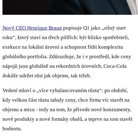
Nový CEO Henrique Braun
popisuje Q1 jako „silný start
roku“, který staví na třech pilířích: být blízko spotřebiteli,
exekuce na lokální úrovni a schopnost řídit komplexitu
globálního portfolia. Zdůrazňuje, že i v prostředí, kde ceny
nápojů jsou globálně na rekordních úrovních, Coca‑Cola
dokáže udržet růst jak objemu, tak tržeb.
Vedení mluví o „více vybalancovaném růstu“: po období,
kdy velkou část růstu tahaly ceny, chce firma víc stavět na
objemu a mixu - tedy na tom, že přivede nové konzumenty,
nové produkty a nové formáty obalů, a teprve na tom stavět
hodnotu.