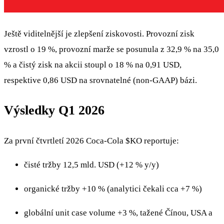
Ještě viditelnější je zlepšení ziskovosti. Provozní zisk
vzrostl o 19 %, provozní marže se posunula z 32,9 % na 35,0
% a čistý zisk na akcii stoupl o 18 % na 0,91 USD,
respektive 0,86 USD na srovnatelné (non‑GAAP) bázi.
Výsledky Q1 2026
Za první čtvrtletí 2026 Coca-Cola
$KO
reportuje:
čisté tržby 12,5 mld. USD (+12 % y/y)
organické tržby +10 % (analytici čekali cca +7 %)
globální unit case volume +3 %, tažené Čínou, USA a