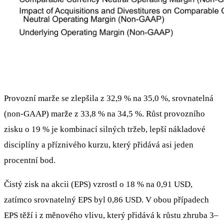
Provozní marže se zlepšila z 32,9 % na 35,0 %, srovnatelná
(non‑GAAP) marže z 33,8 % na 34,5 %. Růst provozního
zisku o 19 % je kombinací silných tržeb, lepší nákladové
disciplíny a příznivého kurzu, který přidává asi jeden
procentní bod.
Čistý zisk na akcii (EPS) vzrostl o 18 % na 0,91 USD,
zatímco srovnatelný EPS byl 0,86 USD. V obou případech
EPS těží i z měnového vlivu, který přidává k růstu zhruba 3–