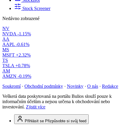
StockBot
Stock Screener
Nedávno zobrazené
NV
NVDA
-1.15%
AA
AAPL
-0.61%
MS
MSFT
+2.32%
TS
TSLA
+0.78%
AM
AMZN
-0.19%
Soukromí
·
Obchodní podmínky
·
Novinky
·
O nás
·
Redakce
Veškerá data poskytovaná na portálu Bulios slouží pouze k
informačním účelům a nejsou určena k obchodování nebo
investování.
Zjistit více
Přihlásit se
Přizpůsobte si svůj feed