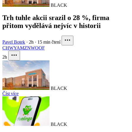
BLACK
Trh tuhle akcii srazil o 28 %, firma
přitom vydělává nejvíc v historii
Pavel Botek
·
2h
·
15 min čtení
CHWY
AMZN
WOOF
2h
BLACK
Číst více
BLACK