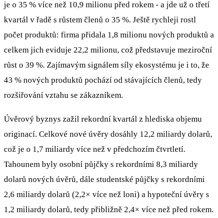
je o 35 % více než 10,9 milionu před rokem - a jde už o třetí
kvartál v řadě s růstem členů o 35 %. Ještě rychleji rostl
počet produktů: firma přidala 1,8 milionu nových produktů a
celkem jich eviduje 22,2 milionu, což představuje meziroční
růst o 39 %. Zajímavým signálem síly ekosystému je i to, že
43 % nových produktů pochází od stávajících členů, tedy
rozšiřování vztahu se zákazníkem.
Úvěrový byznys zažil rekordní kvartál z hlediska objemu
originací. Celkové nové úvěry dosáhly 12,2 miliardy dolarů,
což je o 1,7 miliardy více než v předchozím čtvrtletí.
Tahounem byly osobní půjčky s rekordními 8,3 miliardy
dolarů nových úvěrů, dále studentské půjčky s rekordními
2,6 miliardy dolarů (2,2× více než loni) a hypoteční úvěry s
1,2 miliardy dolarů, tedy přibližně 2,4× více než před rokem.