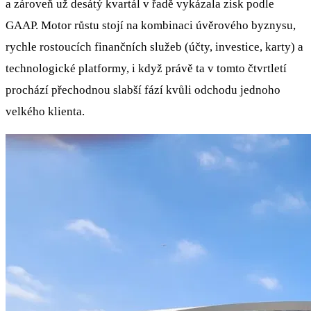
a zároveň už desátý kvartál v řadě vykázala zisk podle
GAAP. Motor růstu stojí na kombinaci úvěrového byznysu,
rychle rostoucích finančních služeb (účty, investice, karty) a
technologické platformy, i když právě ta v tomto čtvrtletí
prochází přechodnou slabší fází kvůli odchodu jednoho
velkého klienta.