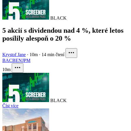
BLACK
5 akcií s dividendou nad 4 %, které letos
posílily alespoň o 20 %
Krystof Jane
·
10m
·
14 min čtení
BAC
BEN
JPM
10m
BLACK
Číst více