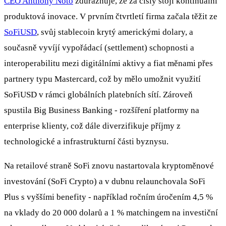
CEO Anthony Noto
zdůrazňuje, že za čísly stojí kontinuální
produktová inovace. V prvním čtvrtletí firma začala těžit ze
SoFiUSD
, svůj stablecoin krytý americkými dolary, a
současně vyvíjí vypořádací (settlement) schopnosti a
interoperabilitu mezi digitálními aktivy a fiat měnami přes
partnery typu Mastercard, což by mělo umožnit využití
SoFiUSD v rámci globálních platebních sítí. Zároveň
spustila Big Business Banking - rozšíření platformy na
enterprise klienty, což dále diverzifikuje příjmy z
technologické a infrastrukturní části byznysu.
Na retailové straně SoFi znovu nastartovala kryptoměnové
investování (SoFi Crypto) a v dubnu relaunchovala SoFi
Plus s vyššími benefity - například ročním úročením 4,5 %
na vklady do 20 000 dolarů a 1 % matchingem na investiční