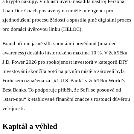
a krypto nákupy. V oblasti úvěrů nasadila nástroj Personal
Loan Doc Coach postavený na umělé inteligenci pro
zjednodušení procesu žádosti a spustila plně digitální proces
pro domácí úvěrovou linku (HELOC).
Brand přitom jasně sílí: spontánní povědomí (unaided
awareness) dosáhlo historického maxima 10 %. V žebříčku
J.D. Power 2026 pro spokojenost investorů v kategorii DIY
investování skončila SoFi na prvním místě a zároveň byla
Forbesem označena za „#1 U.S. Bank“ v žebříčku World’s
Best Banks. To podporuje příběh, že SoFi se posouvá od
„start‑upu“ k etablované finanční značce s rostoucí důvěrou
veřejnosti.
Kapitál a výhled