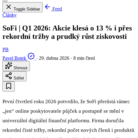
Feed
Toggle Sidebar
Články
SoFi | Q1 2026: Akcie klesá o 13 % i přes
rekordní tržby a prudký růst ziskovosti
PB
Pavel Botek
·
29. dubna 2026
·
8 min čtení
Shrnout
Sdílet
První čtvrtletí roku 2026 potvrdilo, že SoFi přerůstá rámec
„jen“ online poskytovatele půjček a postupně se mění v
univerzální digitální finanční platformu. Firma doručila
rekordní čisté tržby, rekordní počet nových členů i produktů