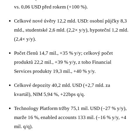
vs. 0,06 USD před rokem (+100 %).
Celkové nové úvěry 12,2 mld. USD: osobní půjčky 8,3
mld., studentské 2,6 mld. (2,2× y/y), hypoteční 1,2 mld.
(2,4× y/y).
Počet členů 14,7 mil., +35 % y/y; celkový počet
produktů 22,2 mil., +39 % y/y, z toho Financial
Services produkty 19,3 mil., +40 % y/y.
Celkové depozity 40,2 mld. USD (+2,7 mld. za
kvartál), NIM 5,94 %, +22bps q/q.
Technology Platform tržby 75,1 mil. USD (–27 % y/y),
marže 16 %, enabled accounts 133 mil. (–16 % y/y, +4
mil. q/q).