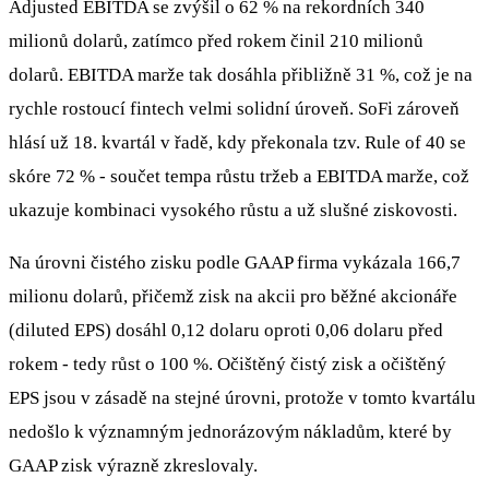
Adjusted EBITDA se zvýšil o 62 % na rekordních 340
milionů dolarů, zatímco před rokem činil 210 milionů
dolarů. EBITDA marže tak dosáhla přibližně 31 %, což je na
rychle rostoucí fintech velmi solidní úroveň. SoFi zároveň
hlásí už 18. kvartál v řadě, kdy překonala tzv. Rule of 40 se
skóre 72 % - součet tempa růstu tržeb a EBITDA marže, což
ukazuje kombinaci vysokého růstu a už slušné ziskovosti.
Na úrovni čistého zisku podle GAAP firma vykázala 166,7
milionu dolarů, přičemž zisk na akcii pro běžné akcionáře
(diluted EPS) dosáhl 0,12 dolaru oproti 0,06 dolaru před
rokem - tedy růst o 100 %. Očištěný čistý zisk a očištěný
EPS jsou v zásadě na stejné úrovni, protože v tomto kvartálu
nedošlo k významným jednorázovým nákladům, které by
GAAP zisk výrazně zkreslovaly.