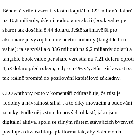
Během čtvrtletí vzrostl vlastní kapitál o 322 milionů dolarů
na 10,8 miliardy, účetní hodnota na akcii (book value per
share) tak dosáhla 8,44 dolaru. Ještě zajímavější pro
akcionáře je vývoj hmotné účetní hodnoty (tangible book
value): ta se zvýšila o 336 milionů na 9,2 miliardy dolarů a
tangible book value per share vzrostla na 7,21 dolaru oproti
4,58 dolaru před rokem, tedy o 57 % y/y. Růst ziskovosti se
tak reálně promítá do posilování kapitálové základny.
CEO Anthony Noto v komentáři zdůrazňuje, že růst je
„odolný a návratnost silná“, a to díky inovacím a budování
značky. Podle něj vstup do nových oblastí, jako jsou
digitální aktiva, spolu se silným růstem stávajících byznysů
posiluje a diverzifikuje platformu tak, aby SoFi mohla