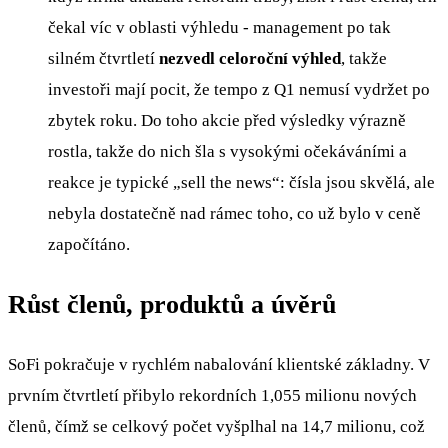
čekal víc v oblasti výhledu - management po tak
silném čtvrtletí
nezvedl celoroční výhled
, takže
investoři mají pocit, že tempo z Q1 nemusí vydržet po
zbytek roku. Do toho akcie před výsledky výrazně
rostla, takže do nich šla s vysokými očekáváními a
reakce je typické „sell the news“: čísla jsou skvělá, ale
nebyla dostatečně nad rámec toho, co už bylo v ceně
započítáno.
Růst členů, produktů a úvěrů
SoFi pokračuje v rychlém nabalování klientské základny. V
prvním čtvrtletí přibylo rekordních 1,055 milionu nových
členů, čímž se celkový počet vyšplhal na 14,7 milionu, což