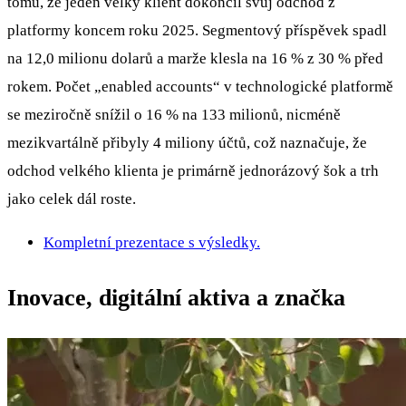
tomu, že jeden velký klient dokončil svůj odchod z
platformy koncem roku 2025. Segmentový příspěvek spadl
na 12,0 milionu dolarů a marže klesla na 16 % z 30 % před
rokem. Počet „enabled accounts“ v technologické platformě
se meziročně snížil o 16 % na 133 milionů, nicméně
mezikvartálně přibyly 4 miliony účtů, což naznačuje, že
odchod velkého klienta je primárně jednorázový šok a trh
jako celek dál roste.
Kompletní prezentace s výsledky.
Inovace, digitální aktiva a značka