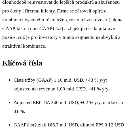
dlouhodobě reinvestovat do lepších produktů a zkušenosti
pro členy i firemní klienty. Firma se zároveň opírá o
kombinaci vysokého růstu tržeb, rostoucí ziskovosti (jak na
GAAP, tak na non‑GAAP bázi) a zlepšující se kapitálové
pozice, což je pro investory v tomto segmentu neobvyklá a
atraktivní kombinace.
Klíčová čísla
Čisté tržby (GAAP) 1,10 mld. USD, +43 % y/y;
adjusted net revenue 1,09 mld. USD, +41 % y/y.
Adjusted EBITDA 340 mil. USD, +62 % y/y, marže cca
31 %.
GAAP čistý zisk 166,7 mil. USD, diluted EPS 0,12 USD