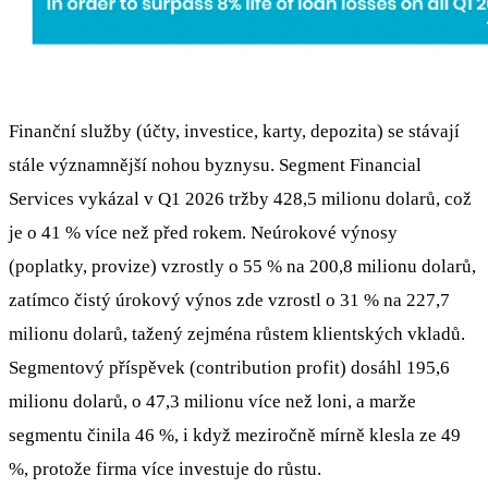
Finanční služby (účty, investice, karty, depozita) se stávají
stále významnější nohou byznysu. Segment Financial
Services vykázal v Q1 2026 tržby 428,5 milionu dolarů, což
je o 41 % více než před rokem. Neúrokové výnosy
(poplatky, provize) vzrostly o 55 % na 200,8 milionu dolarů,
zatímco čistý úrokový výnos zde vzrostl o 31 % na 227,7
milionu dolarů, tažený zejména růstem klientských vkladů.
Segmentový příspěvek (contribution profit) dosáhl 195,6
milionu dolarů, o 47,3 milionu více než loni, a marže
segmentu činila 46 %, i když meziročně mírně klesla ze 49
%, protože firma více investuje do růstu.