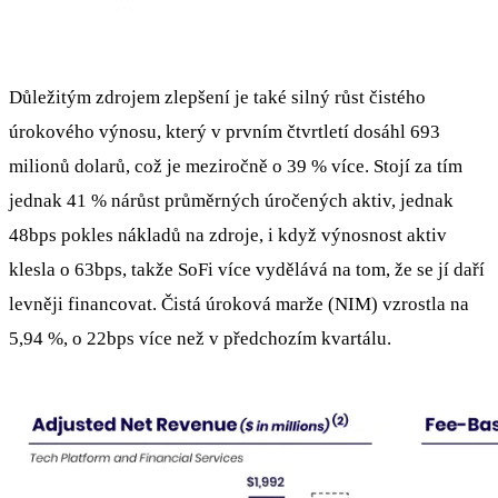
Důležitým zdrojem zlepšení je také silný růst čistého
úrokového výnosu, který v prvním čtvrtletí dosáhl 693
milionů dolarů, což je meziročně o 39 % více. Stojí za tím
jednak 41 % nárůst průměrných úročených aktiv, jednak
48bps pokles nákladů na zdroje, i když výnosnost aktiv
klesla o 63bps, takže SoFi více vydělává na tom, že se jí daří
levněji financovat. Čistá úroková marže (NIM) vzrostla na
5,94 %, o 22bps více než v předchozím kvartálu.