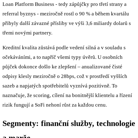
Loan Platform Business - tedy zápůjčky pro třetí strany a
referral byznys - meziročně rostl o 90 % a během kvartálu
přibyly další závazné přísliby ve výši 3,6 miliardy dolarů s
třemi novými partnery.
Kreditní kvalita zůstává podle vedení silná a v souladu s
očekáváními, a to napříč všemi typy úvěrů. U osobních
půjček dokonce došlo ke zlepšení – anualizované čisté
odpisy klesly meziročně o 28bps, což v prostředí vyšších
sazeb a napjatých spotřebitelů vyznívá pozitivně. To
naznačuje, že scoring, cílení na bonitnější klientelu a řízení
rizik fungují a SoFi nehoní růst za každou cenu.
Segmenty: finanční služby, technologie
a marže