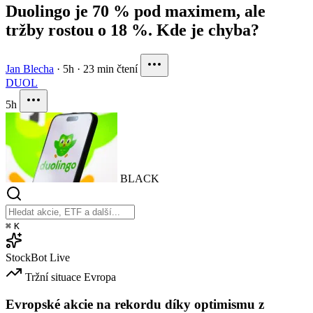
Duolingo je 70 % pod maximem, ale
tržby rostou o 18 %. Kde je chyba?
Jan Blecha
·
5h
·
23 min čtení
DUOL
5h
BLACK
⌘
K
StockBot
Live
Tržní situace
Evropa
Evropské akcie na rekordu díky optimismu z