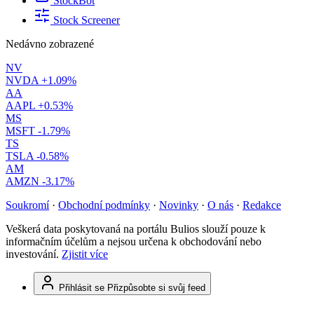
StockBot
Stock Screener
Nedávno zobrazené
NV
NVDA
+1.09%
AA
AAPL
+0.53%
MS
MSFT
-1.79%
TS
TSLA
-0.58%
AM
AMZN
-3.17%
Soukromí
·
Obchodní podmínky
·
Novinky
·
O nás
·
Redakce
Veškerá data poskytovaná na portálu Bulios slouží pouze k
informačním účelům a nejsou určena k obchodování nebo
investování.
Zjistit více
Přihlásit se
Přizpůsobte si svůj feed