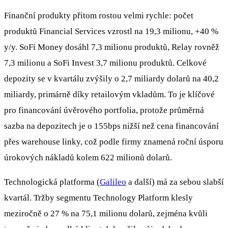
Finanční produkty přitom rostou velmi rychle: počet
produktů Financial Services vzrostl na 19,3 milionu, +40 %
y/y. SoFi Money dosáhl 7,3 milionu produktů, Relay rovněž
7,3 milionu a SoFi Invest 3,7 milionu produktů. Celkové
depozity se v kvartálu zvýšily o 2,7 miliardy dolarů na 40,2
miliardy, primárně díky retailovým vkladům. To je klíčové
pro financování úvěrového portfolia, protože průměrná
sazba na depozitech je o 155bps nižší než cena financování
přes warehouse linky, což podle firmy znamená roční úsporu
úrokových nákladů kolem 622 milionů dolarů.
Technologická platforma (
Galileo
a další) má za sebou slabší
kvartál. Tržby segmentu Technology Platform klesly
meziročně o 27 % na 75,1 milionu dolarů, zejména kvůli