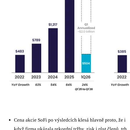
Cena akcie SoFi po výsledcích klesá hlavně proto, že i
když firma ukázala rekordní tržby, zisk i růst členů, trh