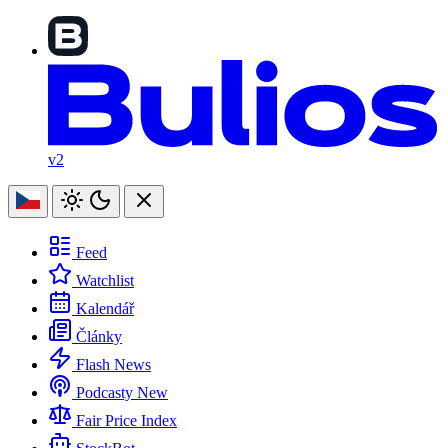
v2
Feed
Watchlist
Kalendář
Články
Flash News
Podcasty
New
Fair Price Index