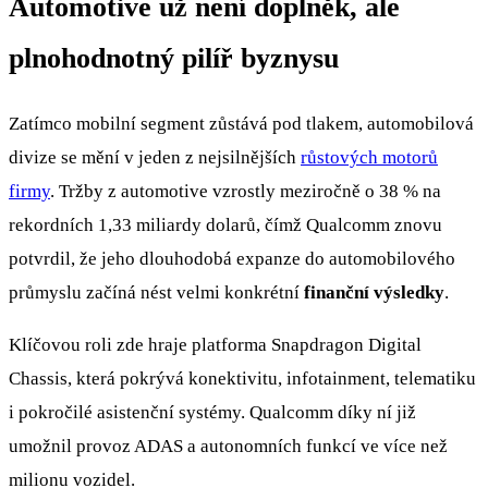
Automotive už není doplněk, ale
plnohodnotný pilíř byznysu
Zatímco mobilní segment zůstává pod tlakem, automobilová
divize se mění v jeden z nejsilnějších
růstových motorů
firmy
. Tržby z automotive vzrostly meziročně o 38 % na
rekordních 1,33 miliardy dolarů, čímž Qualcomm znovu
potvrdil, že jeho dlouhodobá expanze do automobilového
průmyslu začíná nést velmi konkrétní
finanční výsledky
.
Klíčovou roli zde hraje platforma Snapdragon Digital
Chassis, která pokrývá konektivitu, infotainment, telematiku
i pokročilé asistenční systémy. Qualcomm díky ní již
umožnil provoz ADAS a autonomních funkcí ve více než
milionu vozidel.