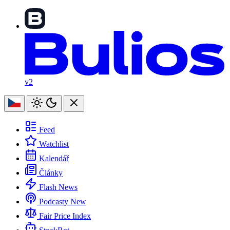
v2
Feed
Watchlist
Kalendář
Články
Flash News
Podcasty
New
Fair Price Index