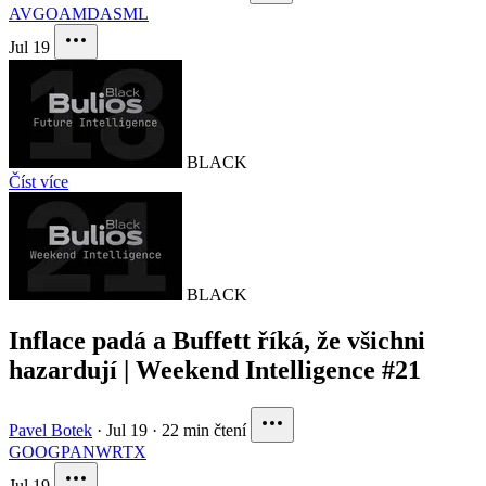
AVGO
AMD
ASML
Jul 19
BLACK
Číst více
BLACK
Inflace padá a Buffett říká, že všichni
hazardují | Weekend Intelligence #21
Pavel Botek
·
Jul 19
·
22 min čtení
GOOG
PANW
RTX
Jul 19