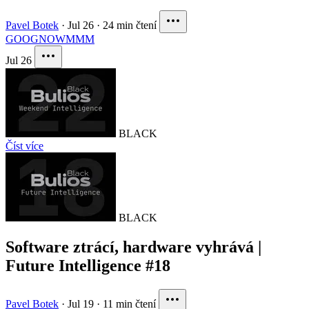
Pavel Botek
·
Jul 26
·
24 min čtení
GOOG
NOW
MMM
Jul 26
BLACK
Číst více
BLACK
Software ztrácí, hardware vyhrává |
Future Intelligence #18
Pavel Botek
·
Jul 19
·
11 min čtení