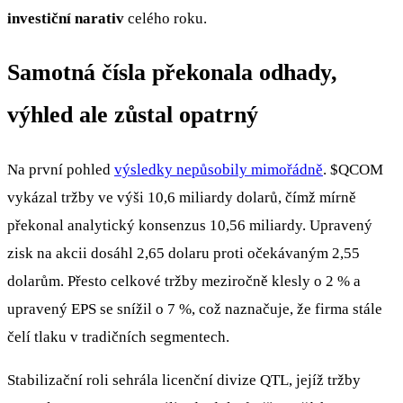
investiční narativ
celého roku.
Samotná čísla překonala odhady,
výhled ale zůstal opatrný
Na první pohled
výsledky nepůsobily mimořádně
.
$QCOM
vykázal tržby ve výši 10,6 miliardy dolarů, čímž mírně
překonal analytický konsenzus 10,56 miliardy. Upravený
zisk na akcii dosáhl 2,65 dolaru proti očekávaným 2,55
dolarům. Přesto celkové tržby meziročně klesly o 2 % a
upravený EPS se snížil o 7 %, což naznačuje, že firma stále
čelí tlaku v tradičních segmentech.
Stabilizační roli sehrála licenční divize QTL, jejíž tržby