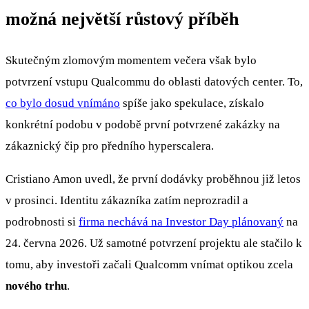
možná největší růstový příběh
Skutečným zlomovým momentem večera však bylo
potvrzení vstupu Qualcommu do oblasti datových center. To,
co bylo dosud vnímáno
spíše jako spekulace, získalo
konkrétní podobu v podobě první potvrzené zakázky na
zákaznický čip pro předního hyperscalera.
Cristiano Amon uvedl, že první dodávky proběhnou již letos
v prosinci. Identitu zákazníka zatím neprozradil a
podrobnosti si
firma nechává na Investor Day plánovaný
na
24. června 2026. Už samotné potvrzení projektu ale stačilo k
tomu, aby investoři začali Qualcomm vnímat optikou zcela
nového trhu
.