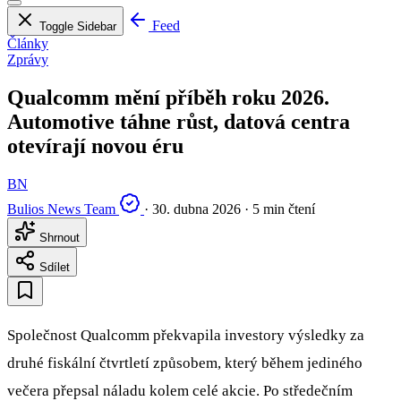
Feed
Toggle Sidebar
Články
Zprávy
Qualcomm mění příběh roku 2026.
Automotive táhne růst, datová centra
otevírají novou éru
BN
Bulios News Team
·
30. dubna 2026
·
5 min čtení
Shrnout
Sdílet
Společnost Qualcomm překvapila investory výsledky za
druhé fiskální čtvrtletí způsobem, který během jediného
večera přepsal náladu kolem celé akcie. Po středečním