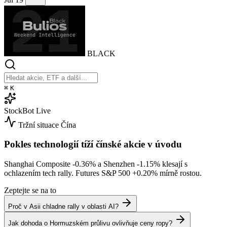
BLACK
⌘
K
StockBot
Live
Tržní situace
Čína
Pokles technologií tíží čínské akcie v úvodu
Shanghai Composite
-0.36%
a Shenzhen
-1.15%
klesají s
ochlazením tech rally. Futures S&P 500
+0.20%
mírně rostou.
Zeptejte se na to
Proč v Asii chladne rally v oblasti AI?
Jak dohoda o Hormuzském průlivu ovlivňuje ceny ropy?