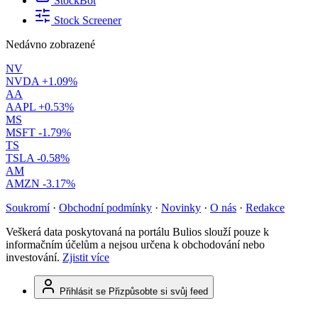
StockBot
Stock Screener
Nedávno zobrazené
NV
NVDA
+1.09%
AA
AAPL
+0.53%
MS
MSFT
-1.79%
TS
TSLA
-0.58%
AM
AMZN
-3.17%
Soukromí
·
Obchodní podmínky
·
Novinky
·
O nás
·
Redakce
Veškerá data poskytovaná na portálu Bulios slouží pouze k
informačním účelům a nejsou určena k obchodování nebo
investování.
Zjistit více
Přihlásit se
Přizpůsobte si svůj feed