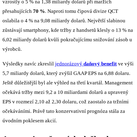
vzrostly o 5 % na 1,38 miliardy dolarů při maržích
přesahujících
70 %
. Naproti tomu čipová divize QCT
oslabila o 4 % na 9,08 miliardy dolarů. Největší slabinou
zůstávají smartphony, kde tržby z handsetů klesly o 13 % na
6,02 miliardy dolarů kvůli pokračujícímu snižování zásob u
výrobců.
Výsledky navíc zkreslil
jednorázový
daňový benefit
ve výši
5,7 miliardy dolarů, který zvýšil GAAP EPS na 6,88 dolaru.
Ještě důležitější byl ale výhled na třetí kvartál. Management
očekává tržby mezi 9,2 a 10 miliardami dolarů a upravený
EPS v rozmezí 2,10 až 2,30 dolaru, což zaostalo za tržními
očekáváními. Právě tato konzervativní prognóza stála za
úvodním poklesem akcií.