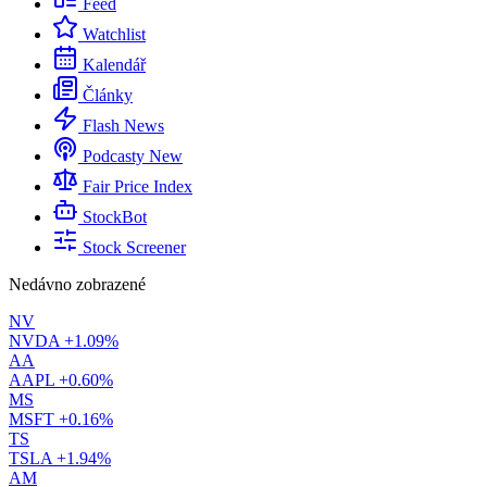
Feed
Watchlist
Kalendář
Články
Flash News
Podcasty
New
Fair Price Index
StockBot
Stock Screener
Nedávno zobrazené
NV
NVDA
+1.09%
AA
AAPL
+0.60%
MS
MSFT
+0.16%
TS
TSLA
+1.94%
AM