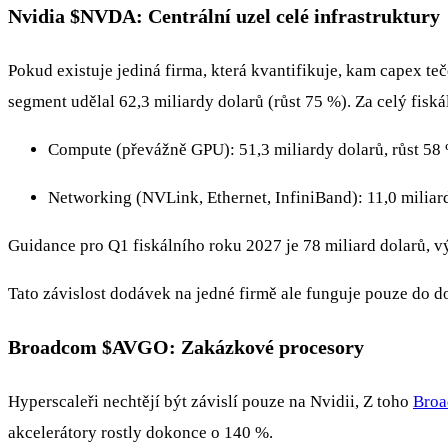
Nvidia
$NVDA
: Centrální uzel celé infrastruktury
Pokud existuje jediná firma, která kvantifikuje, kam capex teč
segment udělal 62,3 miliardy dolarů (růst 75 %). Za celý fisk
Compute (převážně GPU): 51,3 miliardy dolarů, růst 58
Networking (NVLink, Ethernet, InfiniBand): 11,0 miliar
Guidance pro Q1 fiskálního roku 2027 je 78 miliard dolarů, 
Tato závislost dodávek na jedné firmě ale funguje pouze do do
Broadcom
$AVGO
: Zakázkové procesory
Hyperscaleři nechtějí být závislí pouze na Nvidii, Z toho
Bro
akcelerátory rostly dokonce o 140 %.