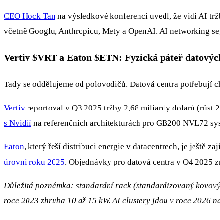
CEO Hock Tan
na výsledkové konferenci uvedl, že vidí AI tr
včetně Googlu, Anthropicu, Mety a OpenAI. AI networking se
Vertiv
$VRT
a Eaton
$ETN
: Fyzická páteř datovýc
Tady se oddělujeme od polovodičů. Datová centra potřebují ch
Vertiv
reportoval v Q3 2025 tržby 2,68 miliardy dolarů (růst
s Nvidií
na referenčních architekturách pro GB200 NVL72 systé
Eaton
, který řeší distribuci energie v datacentrech, je ještě za
úrovni roku 2025
. Objednávky pro datová centra v Q4 2025 zr
Důležitá poznámka: standardní rack (standardizovaný kovový 
roce 2023 zhruba 10 až 15 kW. AI clustery jdou v roce 2026 na