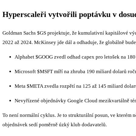
Hyperscaleři vytvořili poptávku v dos
Goldman Sachs
$GS
projektuje, že kumulativní kapitálové vý
2022 až 2024. McKinsey jde dál a odhaduje, že globálně bude
Alphabet
$GOOG
zvedl odhad capex pro letošek na 180
Microsoft
$MSFT
míří na zhruba 190 miliard dolarů roč
Meta
$META
zvedla rozpětí na 125 až 145 miliard dolar
Nevyřízené objednávky Google Cloud mezikvartálně tém
To není normální cyklus. Je to strukturální posun, ve kterém n
objednávek sedí poměrně úzký klub dodavatelů.