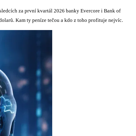
sledcích za první kvartál 2026 banky Evercore i Bank of
larů. Kam ty peníze tečou a kdo z toho profituje nejvíc.