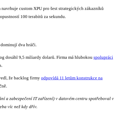
om navrhuje custom XPU pro šest strategických zákazníků
opustností 100 terabitů za sekundu.
 dominují dva hráči.
log dosáhl 9,5 miliardy dolarů. Firma má hlubokou
spolupráci
h.
edl, že backlog firmy
odpovídá 11 letům konstrukce na
čně.
í a zabezpečení IT zařízení) v datovém centru spotřeboval v
eba víc než kdy dřív.