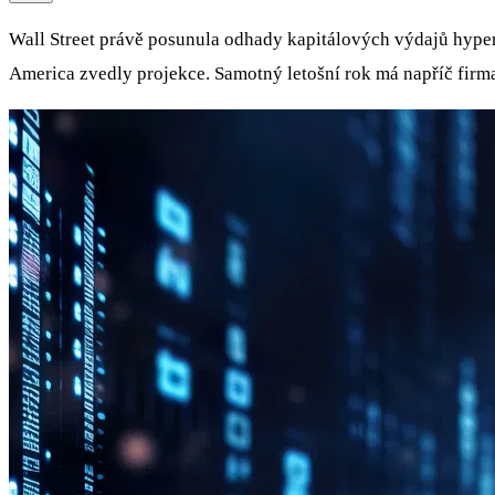
Wall Street právě posunula odhady kapitálových výdajů hypers
America zvedly projekce. Samotný letošní rok má napříč firma