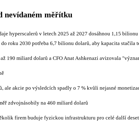
ud nevídaném měřítku
daje hyperscalerů v letech 2025 až 2027 dosáhnou 1,15 bilionu
 do roku 2030 potřeba 6,7 bilionu dolarů, aby kapacita stačil
 až 190 miliard dolarů a CFO Anat Ashkenazi avizovala "význa
ně
ů, ale akcie po výsledcích spadly o 7 % kvůli nejasné monetiza
ěř zdvojnásobily na 460 miliard dolarů
ěkolik firem buduje fyzickou infrastrukturu pro celé další deset