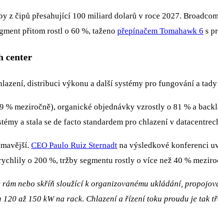
žby z čipů přesahující 100 miliard dolarů v roce 2027. Broadc
gment přitom rostl o 60 %, taženo
přepínačem Tomahawk 6
s pr
h center
lazení, distribuci výkonu a další systémy pro fungování a tady
 29 % meziročně), organické objednávky vzrostly o 81 % a back
my a stala se de facto standardem pro chlazení v datacentrec
jímavější.
CEO Paulo Ruiz Sternadt
na výsledkové konferenci uv
ychlily o 200 %, tržby segmentu rostly o více než 40 % meziro
rám nebo skříň sloužící k organizovanému ukládání, propojován
 120 až 150 kW na rack. Chlazení a řízení toku proudu je tak tř