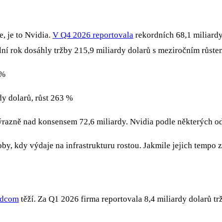
e, je to Nvidia.
V Q4 2026 reportovala
rekordních 68,1 miliardy
ální rok dosáhly tržby 215,9 miliardy dolarů s meziročním růst
 %
dy dolarů, růst 263 %
výrazně nad konsensem 72,6 miliardy. Nvidia podle některých 
by, kdy výdaje na infrastrukturu rostou. Jakmile jejich tempo 
adcom
těží. Za Q1 2026 firma reportovala 8,4 miliardy dolarů t