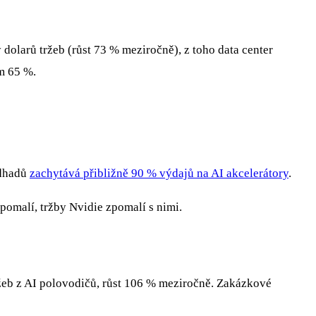
 dolarů tržeb (růst 73 % meziročně), z toho data center
em 65 %.
odhadů
zachytává přibližně 90 % výdajů na AI akcelerátory
.
zpomalí, tržby Nvidie zpomalí s nimi.
ržeb z AI polovodičů, růst 106 % meziročně. Zakázkové