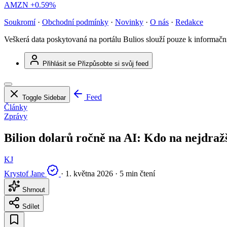
AMZN
+0.59%
Soukromí
·
Obchodní podmínky
·
Novinky
·
O nás
·
Redakce
Veškerá data poskytovaná na portálu Bulios slouží pouze k informač
Přihlásit se
Přizpůsobte si svůj feed
Feed
Toggle Sidebar
Články
Zprávy
Bilion dolarů ročně na AI: Kdo na nejdraž
KJ
Krystof Jane
·
1. května 2026
·
5 min čtení
Shrnout
Sdílet