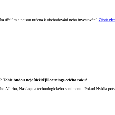
ním účelům a nejsou určena k obchodování nebo investování.
Zjistit víc
? Tohle budou nejdůležitější earnings celého roku!
elého AI trhu, Nasdaqu a technologického sentimentu. Pokud Nvidia potv