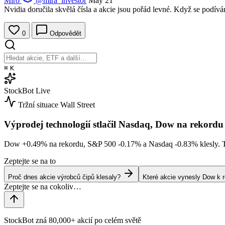
Miro
@mira_investor
May 21
Nvidia doručila skvělá čísla a akcie jsou pořád levné. Když se podívá
0
Odpovědět
⌘
K
StockBot
Live
Tržní situace
Wall Street
Výprodej technologií stlačil Nasdaq, Dow na rekordu
Dow
+0.49%
na rekordu, S&P 500
-0.17%
a Nasdaq
-0.83%
klesly. 
Zeptejte se na to
Proč dnes akcie výrobců čipů klesaly?
Které akcie vynesly Dow k 
StockBot zná 80,000+ akcií po celém světě