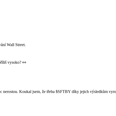
ání Wall Street.
říliš vysoko? 👀
ec nerostou. Koukal jsem, že třeba
$SFTBY
díky jejich výsledkům vyros