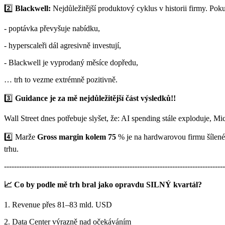
2️⃣
Blackwell:
Nejdůležitější produktový cyklus v historii firmy. Po
- poptávka převyšuje nabídku,
- hyperscaleři dál agresivně investují,
- Blackwell je vyprodaný měsíce dopředu,
… trh to vezme extrémně pozitivně.
3️⃣
Guidance je za mě nejdůležitější část výsledků!!
Wall Street dnes potřebuje slyšet, že: AI spending stále exploduje, M
4️⃣ Marže
Gross margin kolem 75
% je na hardwarovou firmu šílené
trhu.
----------------------------------------------------------------------------------------
📈 Co by podle mě trh bral jako opravdu SILNÝ kvartál?
1. Revenue přes 81–83 mld. USD
2. Data Center výrazně nad očekáváním