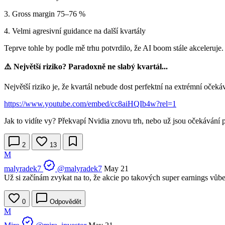
3. Gross margin 75–76 %
4. Velmi agresivní guidance na další kvartály
Teprve tohle by podle mě trhu potvrdilo, že AI boom stále akceleruje.
⚠️ Největší riziko? Paradoxně ne slabý kvartál...
Největší riziko je, že kvartál nebude dost perfektní na extrémní očekáv
https://www.youtube.com/embed/cc8aiHQIb4w?rel=1
Jak to vidíte vy? Překvapí Nvidia znovu trh, nebo už jsou očekávání p
2
13
M
malyradek7
@malyradek7
May 21
Už si začínám zvykat na to, že akcie po takových super earnings vůb
0
Odpovědět
M