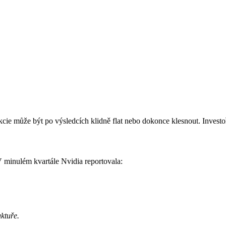
e může být po výsledcích klidně flat nebo dokonce klesnout. Investoři t
 V minulém kvartále Nvidia reportovala:
ktuře.