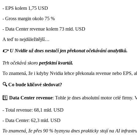
- EPS kolem 1,75 USD
- Gross margin okolo 75 %
- Data Center revenue kolem 73 mld. USD
A teď to nejdůležitější…
👉 U Nvidie už dnes nestačí jen překonat očekávání analytiků.
Trh očekává skoro
perfektní kvartál.
To znamená, že i kdyby Nvidia lehce překonala revenue nebo EPS, akci
🔍 Co bude klíčové sledovat?
1️⃣
Data Center revenue
: Tohle je dnes absolutní motor celé firmy.
- Total revenue: 68,1 mld. USD
- Data Center: 62,3 mld. USD
To znamená, že přes 90 % byznysu dnes prakticky stojí na AI infrastru