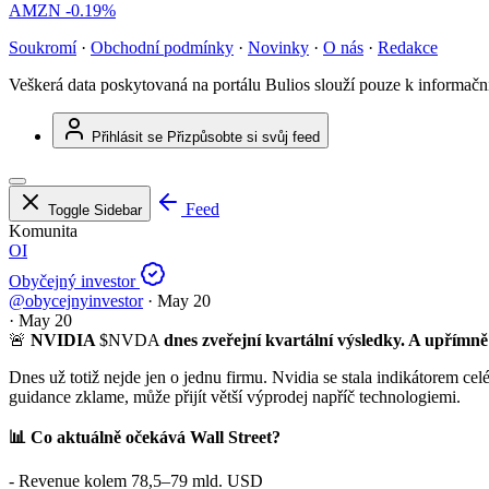
AMZN
-0.19%
Soukromí
·
Obchodní podmínky
·
Novinky
·
O nás
·
Redakce
Veškerá data poskytovaná na portálu Bulios slouží pouze k informač
Přihlásit se
Přizpůsobte si svůj feed
Feed
Toggle Sidebar
Komunita
OI
Obyčejný investor
@obycejnyinvestor
·
May 20
·
May 20
🚨
NVIDIA
$NVDA
dnes zveřejní kvartální výsledky. A upřímně
Dnes už totiž nejde jen o jednu firmu. Nvidia se stala indikátorem c
guidance zklame, může přijít větší výprodej napříč technologiemi.
📊 Co aktuálně očekává Wall Street?
- Revenue kolem 78,5–79 mld. USD