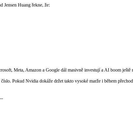
kud Jensen Huang řekne, že:
icrosoft, Meta, Amazon a Google dál masivně investují a AI boom ještě 
 číslo. Pokud Nvidia dokáže držet takto vysoké marže i během přechod
--