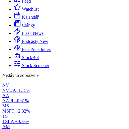
Feed
Watchlist
Kalendář
Články
Flash News
Podcasty
New
Fair Price Index
StockBot
Stock Screener
Nedávno zobrazené
NV
NVDA
-1.15%
AA
AAPL
-0.61%
MS
MSFT
+2.32%
TS
TSLA
+0.78%
AM