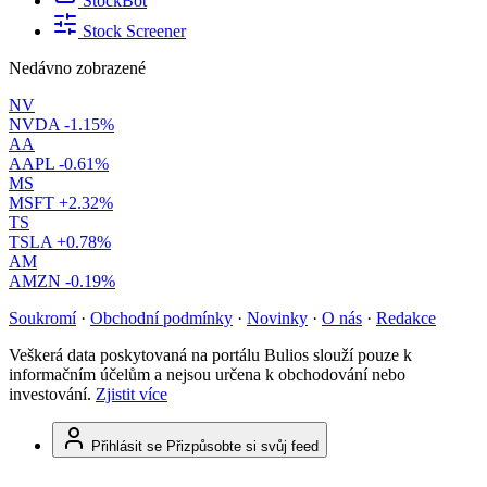
StockBot
Stock Screener
Nedávno zobrazené
NV
NVDA
-1.15%
AA
AAPL
-0.61%
MS
MSFT
+2.32%
TS
TSLA
+0.78%
AM
AMZN
-0.19%
Soukromí
·
Obchodní podmínky
·
Novinky
·
O nás
·
Redakce
Veškerá data poskytovaná na portálu Bulios slouží pouze k
informačním účelům a nejsou určena k obchodování nebo
investování.
Zjistit více
Přihlásit se
Přizpůsobte si svůj feed