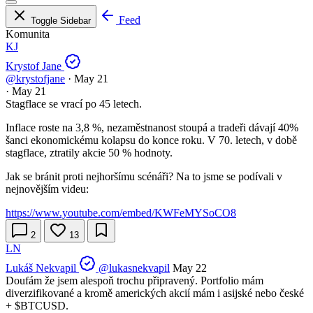
Feed
Toggle Sidebar
Komunita
KJ
Krystof Jane
@krystofjane
·
May 21
·
May 21
Stagflace se vrací po 45 letech.
Inflace roste na 3,8 %, nezaměstnanost stoupá a tradeři dávají 40%
šanci ekonomickému kolapsu do konce roku. V 70. letech, v době
stagflace, ztratily akcie 50 % hodnoty.
Jak se bránit proti nejhoršímu scénáři? Na to jsme se podívali v
nejnovějším videu:
https://www.youtube.com/embed/KWFeMYSoCO8
2
13
LN
Lukáš Nekvapil
@lukasnekvapil
May 22
Doufám že jsem alespoň trochu připravený. Portfolio mám
diverzifikované a kromě amerických akcií mám i asijské nebo české
+
$BTCUSD
.