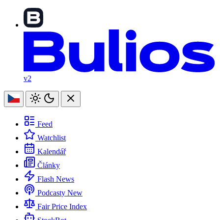
v2
Feed
Watchlist
Kalendář
Články
Flash News
Podcasty
New
Fair Price Index