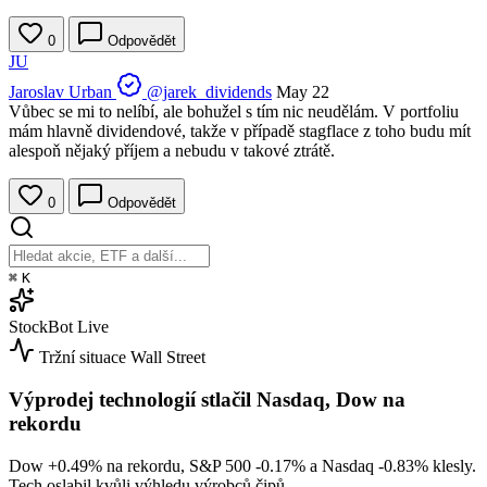
0
Odpovědět
JU
Jaroslav Urban
@jarek_dividends
May 22
Vůbec se mi to nelíbí, ale bohužel s tím nic neudělám. V portfoliu
mám hlavně dividendové, takže v případě stagflace z toho budu mít
alespoň nějaký příjem a nebudu v takové ztrátě.
0
Odpovědět
⌘
K
StockBot
Live
Tržní situace
Wall Street
Výprodej technologií stlačil Nasdaq, Dow na
rekordu
Dow
+0.49%
na rekordu, S&P 500
-0.17%
a Nasdaq
-0.83%
klesly.
Tech oslabil kvůli výhledu výrobců čipů.