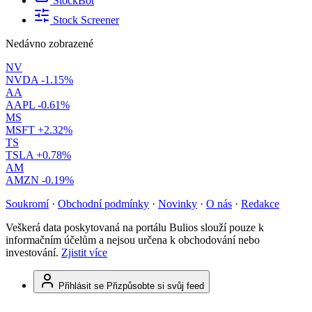
StockBot
Stock Screener
Nedávno zobrazené
NV
NVDA
-1.15%
AA
AAPL
-0.61%
MS
MSFT
+2.32%
TS
TSLA
+0.78%
AM
AMZN
-0.19%
Soukromí
·
Obchodní podmínky
·
Novinky
·
O nás
·
Redakce
Veškerá data poskytovaná na portálu Bulios slouží pouze k
informačním účelům a nejsou určena k obchodování nebo
investování.
Zjistit více
Přihlásit se
Přizpůsobte si svůj feed