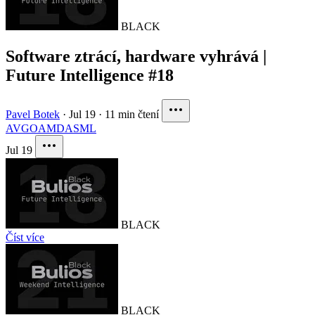
BLACK
Software ztrácí, hardware vyhrává |
Future Intelligence #18
Pavel Botek
·
Jul 19
·
11 min čtení
AVGO
AMD
ASML
Jul 19
BLACK
Číst více
BLACK