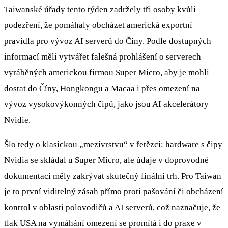
Taiwanské úřady tento týden zadržely tři osoby kvůli
podezření, že pomáhaly obcházet americká exportní
pravidla pro vývoz AI serverů do Číny. Podle dostupných
informací měli vytvářet falešná prohlášení o serverech
vyráběných americkou firmou Super Micro, aby je mohli
dostat do Číny, Hongkongu a Macaa i přes omezení na
vývoz vysokovýkonných čipů, jako jsou AI akcelerátory
Nvidie.
Šlo tedy o klasickou „mezivrstvu“ v řetězci: hardware s čipy
Nvidia se skládal u Super Micro, ale údaje v doprovodné
dokumentaci měly zakrývat skutečný finální trh. Pro Taiwan
je to první viditelný zásah přímo proti pašování či obcházení
kontrol v oblasti polovodičů a AI serverů, což naznačuje, že
tlak USA na vymáhání omezení se promítá i do praxe v