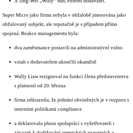
A Ting‑Wei „Willy“ Sun, externí dodavatel.
Super Micro jako firma nebyla v obžalobě jmenována jako
obžalovaný subjekt, ale reputačně je s případem přímo
spojená. Reakce managementu byla:
dva zaměstnance postavili na administrativní volno
vztah s dodavatelem ukončili okamžitě
Wally Liaw rezignoval na funkci člena představenstva
s platností od 20. března
firma zdůraznila, že jednání obviněných je v rozporu s
interními politikami compliance
a deklarovala plnou spolupráci s vyšetřovateli i
závazek k dodržování amerických exportních a