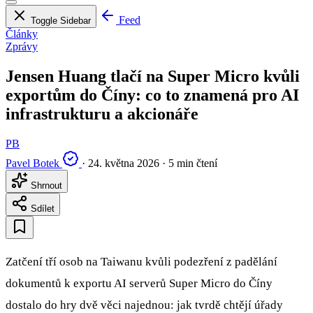
Feed
Toggle Sidebar
Články
Zprávy
Jensen Huang tlačí na Super Micro kvůli
exportům do Číny: co to znamená pro AI
infrastrukturu a akcionáře
PB
Pavel Botek
·
24. května 2026
·
5 min čtení
Shrnout
Sdílet
Zatčení tří osob na Taiwanu kvůli podezření z padělání
dokumentů k exportu AI serverů Super Micro do Číny
dostalo do hry dvě věci najednou: jak tvrdě chtějí úřady