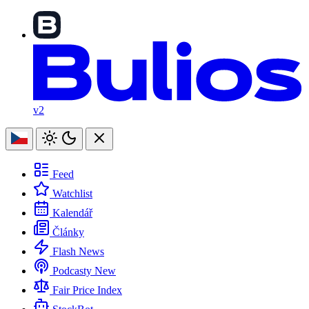
v2
Feed
Watchlist
Kalendář
Články
Flash News
Podcasty
New
Fair Price Index