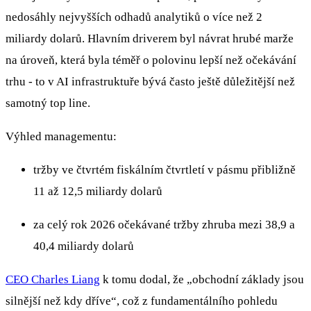
nedosáhly nejvyšších odhadů analytiků o více než 2
miliardy dolarů. Hlavním driverem byl návrat hrubé marže
na úroveň, která byla téměř o polovinu lepší než očekávání
trhu - to v AI infrastruktuře bývá často ještě důležitější než
samotný top line.
Výhled managementu:
tržby ve čtvrtém fiskálním čtvrtletí v pásmu přibližně
11 až 12,5 miliardy dolarů
za celý rok 2026 očekávané tržby zhruba mezi 38,9 a
40,4 miliardy dolarů
CEO Charles Liang
k tomu dodal, že „obchodní základy jsou
silnější než kdy dříve“, což z fundamentálního pohledu