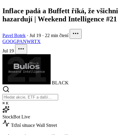
Inflace padá a Buffett říká, že všichni
hazardují | Weekend Intelligence #21
Pavel Botek
·
Jul 19
·
22 min čtení
GOOG
PANW
RTX
Jul 19
BLACK
⌘
K
StockBot
Live
Tržní situace
Wall Street