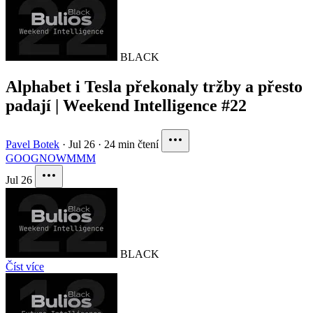
BLACK
Alphabet i Tesla překonaly tržby a přesto
padají | Weekend Intelligence #22
Pavel Botek
·
Jul 26
·
24 min čtení
GOOG
NOW
MMM
Jul 26
BLACK
Číst více