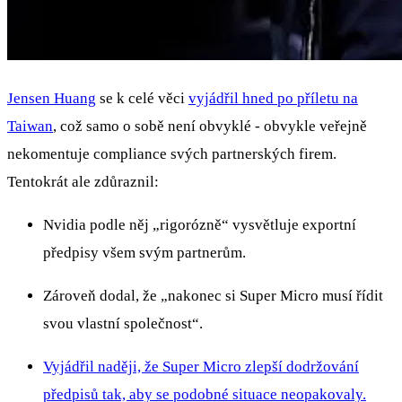
Jensen Huang
se k celé věci
vyjádřil hned po příletu na
Taiwan
, což samo o sobě není obvyklé - obvykle veřejně
nekomentuje compliance svých partnerských firem.
Tentokrát ale zdůraznil:
Nvidia podle něj „rigorózně“ vysvětluje exportní
předpisy všem svým partnerům.
Zároveň dodal, že „nakonec si Super Micro musí řídit
svou vlastní společnost“.
Vyjádřil naději, že Super Micro zlepší dodržování
předpisů tak, aby se podobné situace neopakovaly.