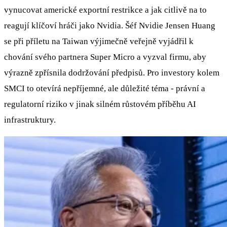
vynucovat americké exportní restrikce a jak citlivě na to
reagují klíčoví hráči jako Nvidia. Šéf Nvidie Jensen Huang
se při příletu na Taiwan výjimečně veřejně vyjádřil k
chování svého partnera Super Micro a vyzval firmu, aby
výrazně zpřísnila dodržování předpisů. Pro investory kolem
SMCI to otevírá nepříjemné, ale důležité téma - právní a
regulatorní riziko v jinak silném růstovém příběhu AI
infrastruktury.