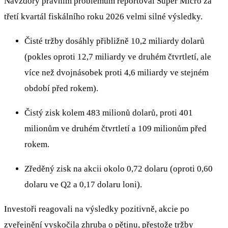
Navzdory právním problémům reportoval Super Micro za
třetí kvartál fiskálního roku 2026 velmi silné výsledky.
Čisté tržby dosáhly přibližně 10,2 miliardy dolarů
(pokles oproti 12,7 miliardy ve druhém čtvrtletí, ale
více než dvojnásobek proti 4,6 miliardy ve stejném
období před rokem).
Čistý zisk kolem 483 milionů dolarů, proti 401
milionům ve druhém čtvrtletí a 109 milionům před
rokem.
Zředěný zisk na akcii okolo 0,72 dolaru (oproti 0,60
dolaru ve Q2 a 0,17 dolaru loni).
Investoři reagovali na výsledky pozitivně, akcie po
zveřejnění vyskočila zhruba o pětinu, přestože tržby