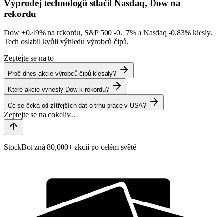
Výprodej technologií stlačil Nasdaq, Dow na
rekordu
Dow
+0.49%
na rekordu, S&P 500
-0.17%
a Nasdaq
-0.83%
klesly.
Tech oslabil kvůli výhledu výrobců čipů.
Zeptejte se na to
Proč dnes akcie výrobců čipů klesaly?
Které akcie vynesly Dow k rekordu?
Co se čeká od zítřejších dat o trhu práce v USA?
StockBot zná 80,000+ akcií po celém světě