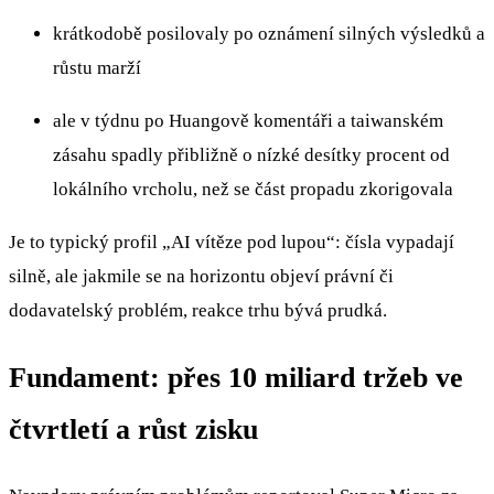
krátkodobě posilovaly po oznámení silných výsledků a
růstu marží
ale v týdnu po Huangově komentáři a taiwanském
zásahu spadly přibližně o nízké desítky procent od
lokálního vrcholu, než se část propadu zkorigovala
Je to typický profil „AI vítěze pod lupou“: čísla vypadají
silně, ale jakmile se na horizontu objeví právní či
dodavatelský problém, reakce trhu bývá prudká.
Fundament: přes 10 miliard tržeb ve
čtvrtletí a růst zisku