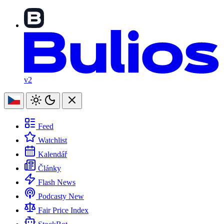
v2
Feed
Watchlist
Kalendář
Články
Flash News
Podcasty
New
Fair Price Index