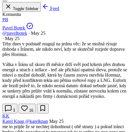
Feed
Toggle Sidebar
Komunita
PB
Pavel Botek
@pavelbotek
·
May 25
·
May 25
Trhy dnes v podstatě reagují na jednu věc: že se možná rýsuje
dohoda s Íránem, ale nikdo neví, kdy se skutečně rozjede doprava
přes Hormuz.
Válka v Íránu už skoro tři měsíce drží svět pod krkem přes drahou
energii a strach z inflace - teď ale přichází opatrná úleva, protože se
mluví o možné dohodě, která by časem znovu otevřela Hormuz,
kudy před konfliktem tekla asi pětina světové ropy a LNG. Euforii
ale brzdí právě to, že nikdo nezná datum: dokud nebude jasné, kdy
se tankery přes průliv vrátí k normálu, zůstane nervozita kolem cen
energií a nákladů pro firmy i domácnosti pořád vysoko.
3
16
KK
Karel Knap
@karelknap
May 25
me to prijde že se nechtej dohodnout ( obě strany ) a pokud iránci
budou vždy pozadovat ty reparace tak to je uplne no goo zona pro