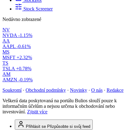
StockBot
Stock Screener
Nedávno zobrazené
NV
NVDA
-1.15%
AA
AAPL
-0.61%
MS
MSFT
+2.32%
TS
TSLA
+0.78%
AM
AMZN
-0.19%
Soukromí
·
Obchodní podmínky
·
Novinky
·
O nás
·
Redakce
Veškerá data poskytovaná na portálu Bulios slouží pouze k
informačním účelům a nejsou určena k obchodování nebo
investování.
Zjistit více
Přihlásit se
Přizpůsobte si svůj feed