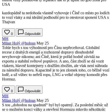
USA
kazdopádně ta nedohoda vlastně vyhovuje i Číně co místo po lodích
to vozí vlaky a má ideální podhoubí pro to otestovat sponení USA x
Thajvan
0
Odpovědět
MH
Milan Holý
@holous
May 25
Tohle bych s tou výhodností pro Čínu nepřeceňoval. Globální
recese z drahých energií a rozhozené dopravy dlouhodobě
nevyhovuje nikomu; ani Číně, která je pořád hodně závislá na
exportu a stabilní světové poptávce. A ano, část zboží se dá vozit
vlakem, hlavně kontejnery s dražším zbožím, ale vlak není náhrada
za námořní dopravu. Kapacitně je to jen zlomek toho, co běžně vozí
lodě, a už vůbec to neřeší ropu, LNG a velké objemy komodit přes
Hormuz.
0
Odpovědět
MH
Milan Holý
@holous
May 25
S tou „dohodou na spadnutí“ byl byl opatrný. Za poslední měsíc už
se o možném konci války a otevření Hormuzu mluvilo několikrát: