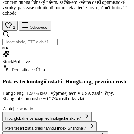
koncem dubna íránský návrh, začátkem května další optimistické
výroky, pak zase odmítnutí podmínek a teď znovu „téměř hotová“
dohoda.
1
Odpovědět
⌘
K
StockBot
Live
Tržní situace
Čína
Pokles technologií oslabil Hongkong, pevnina roste
Hang Seng
-1.50%
klesl, výprodej tech v USA zasáhl čipy.
Shanghai Composite
+0.57%
rostl díky zlatu.
Zeptejte se na to
Proč globálně oslabují technologické akcie?
Kteří těžaři zlata dnes táhnou index Shanghai?