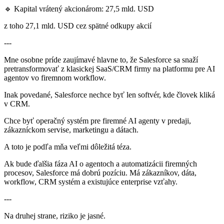
🔹 Kapital vrátený akcionárom: 27,5 mld. USD
z toho 27,1 mld. USD cez spätné odkupy akcií
---
Mne osobne príde zaujímavé hlavne to, že Salesforce sa snaží
pretransformovať z klasickej SaaS/CRM firmy na platformu pre AI
agentov vo firemnom workflow.
Inak povedané, Salesforce nechce byť len softvér, kde človek kliká
v CRM.
Chce byť operačný systém pre firemné AI agenty v predaji,
zákazníckom servise, marketingu a dátach.
A toto je podľa mňa veľmi dôležitá téza.
Ak bude ďalšia fáza AI o agentoch a automatizácii firemných
procesov, Salesforce má dobrú pozíciu. Má zákazníkov, dáta,
workflow, CRM systém a existujúce enterprise vzťahy.
---
Na druhej strane, riziko je jasné.