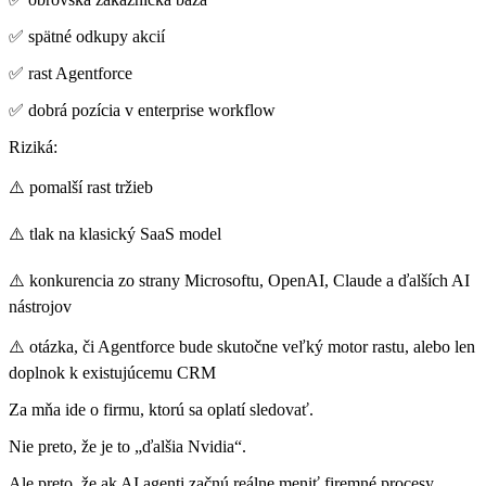
✅ spätné odkupy akcií
✅ rast Agentforce
✅ dobrá pozícia v enterprise workflow
Riziká:
⚠️ pomalší rast tržieb
⚠️ tlak na klasický SaaS model
⚠️ konkurencia zo strany Microsoftu, OpenAI, Claude a ďalších AI
nástrojov
⚠️ otázka, či Agentforce bude skutočne veľký motor rastu, alebo len
doplnok k existujúcemu CRM
Za mňa ide o firmu, ktorú sa oplatí sledovať.
Nie preto, že je to „ďalšia Nvidia“.
Ale preto, že ak AI agenti začnú reálne meniť firemné procesy,