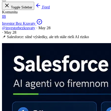
Feed
Toggle Sidebar
Komunita
IB
Investor Bez Kravaty
@investorbezkravaty
·
May 28
·
May 28
📌 Salesforce: silné výsledky, ale trh stále rieši AI riziko