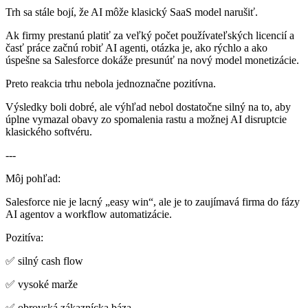
Trh sa stále bojí, že AI môže klasický SaaS model narušiť.
Ak firmy prestanú platiť za veľký počet používateľských licencií a
časť práce začnú robiť AI agenti, otázka je, ako rýchlo a ako
úspešne sa Salesforce dokáže presunúť na nový model monetizácie.
Preto reakcia trhu nebola jednoznačne pozitívna.
Výsledky boli dobré, ale výhľad nebol dostatočne silný na to, aby
úplne vymazal obavy zo spomalenia rastu a možnej AI disruptcie
klasického softvéru.
---
Môj pohľad:
Salesforce nie je lacný „easy win“, ale je to zaujímavá firma do fázy
AI agentov a workflow automatizácie.
Pozitíva:
✅ silný cash flow
✅ vysoké marže
✅ obrovská zákaznícka báza