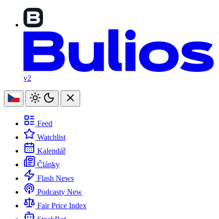
v2
Feed
Watchlist
Kalendář
Články
Flash News
Podcasty
New
Fair Price Index