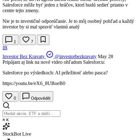
Salesforce môže byť jeden z hráčov, ktorí budú sedieť priamo v
centre tejto zmeny.
Nie je to investičné odporúčanie. Je to môj osobný pohľad a každý
investor by si mal spraviť vlastnú analý
1
7
IB
Investor Bez Kravaty
@investorbezkravaty
May 28
Pripájam aj link na nové video ohľadom Salesforcu:
Salesforce po výsledkoch: AI príležitosť alebo pasca?
https://youtu.be/eX6_8UBoeB0
0
Odpovědět
⌘
K
StockBot
Live