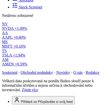
StockBot
Stock Screener
Nedávno zobrazené
NV
NVDA
+1.09%
AA
AAPL
+0.60%
MS
MSFT
+0.16%
TS
TSLA
+1.94%
AM
AMZN
+0.59%
Soukromí
·
Obchodní podmínky
·
Novinky
·
O nás
·
Redakce
Veškerá data poskytovaná na portálu Bulios slouží pouze k
informačním účelům a nejsou určena k obchodování nebo
investování.
Zjistit více
Přihlásit se
Přizpůsobte si svůj feed