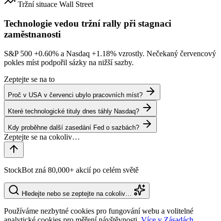
Tržní situace
Wall Street
Technologie vedou tržní rally při stagnaci
zaměstnanosti
S&P 500
+0.60%
a Nasdaq
+1.18%
vzrostly. Nečekaný červencový
pokles míst podpořil sázky na nižší sazby.
Zeptejte se na to
Proč v USA v červenci ubylo pracovních míst?
Které technologické tituly dnes táhly Nasdaq?
Kdy proběhne další zasedání Fed o sazbách?
StockBot zná 80,000+ akcií po celém světě
Hledejte nebo se zeptejte na cokoliv…
Používáme nezbytné cookies pro fungování webu a volitelné
analytické cookies pro měření návštěvnosti.
Více v Zásadách