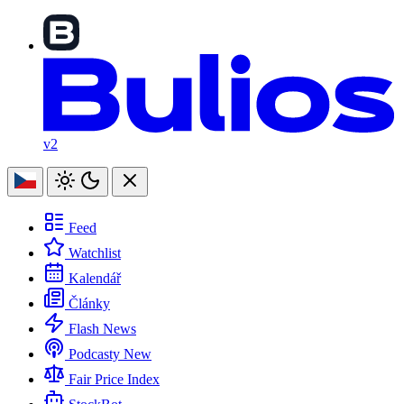
v2
Feed
Watchlist
Kalendář
Články
Flash News
Podcasty
New
Fair Price Index