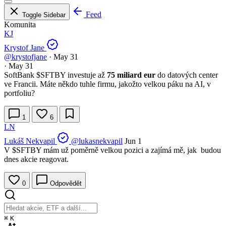
Feed
Toggle Sidebar
Komunita
KJ
Krystof Jane
@krystofjane
·
May 31
·
May 31
SoftBank
$SFTBY
investuje až
75 miliard eur
do datových center
ve Francii. Máte někdo tuhle firmu, jakožto velkou páku na AI, v
portfoliu?
1
6
LN
Lukáš Nekvapil
@lukasnekvapil
Jun 1
V
$SFTBY
mám už poměrně velkou pozici a zajímá mě, jak budou
dnes akcie reagovat.
0
Odpovědět
⌘
K