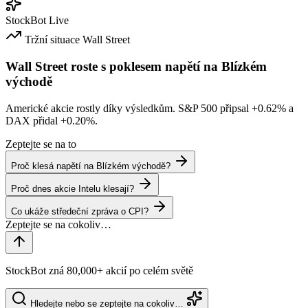
StockBot
Live
Tržní situace
Wall Street
Wall Street roste s poklesem napětí na Blízkém
východě
Americké akcie rostly díky výsledkům. S&P 500 připsal
+0.62%
a
DAX přidal
+0.20%
.
Zeptejte se na to
Proč klesá napětí na Blízkém východě?
Proč dnes akcie Intelu klesají?
Co ukáže středeční zpráva o CPI?
StockBot zná 80,000+ akcií po celém světě
Hledejte nebo se zeptejte na cokoliv…