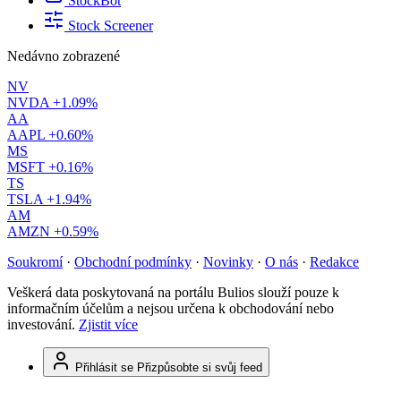
StockBot
Stock Screener
Nedávno zobrazené
NV
NVDA
+1.09%
AA
AAPL
+0.60%
MS
MSFT
+0.16%
TS
TSLA
+1.94%
AM
AMZN
+0.59%
Soukromí
·
Obchodní podmínky
·
Novinky
·
O nás
·
Redakce
Veškerá data poskytovaná na portálu Bulios slouží pouze k
informačním účelům a nejsou určena k obchodování nebo
investování.
Zjistit více
Přihlásit se
Přizpůsobte si svůj feed