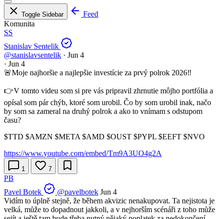
Feed
Toggle Sidebar
Komunita
SS
Stanislav Sentelik
@stanislavsentelik
·
Jun 4
·
Jun 4
🚨Moje najhoršie a najlepšie investície za prvý polrok 2026‼️
👉V tomto videu som si pre vás pripravil zhrnutie môjho portfólia a
opísal som pár chýb, ktoré som urobil. Čo by som urobil inak, načo
by som sa zameral na druhý polrok a ako to vnímam s odstupom
času?
$TTD
$AMZN
$META
$AMD
$OUST
$PYPL
$EEFT
$NVO
https://www.youtube.com/embed/Tm9A3UO4g2A
1
7
PB
Pavel Botek
@pavelbotek
Jun 4
Vidím to úplně stejně, že během akvizic nenakupovat. Ta nejistota je
velká, může to dopadnout jakkoli, a v nejhorším scénáři z toho může
sejít a ještě tam bude třeba nutný nějaký poplatek za nedokončení