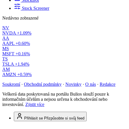
StockBot
Stock Screener
Nedávno zobrazené
NV
NVDA
+1.09%
AA
AAPL
+0.60%
MS
MSFT
+0.16%
TS
TSLA
+1.94%
AM
AMZN
+0.59%
Soukromí
·
Obchodní podmínky
·
Novinky
·
O nás
·
Redakce
Veškerá data poskytovaná na portálu Bulios slouží pouze k
informačním účelům a nejsou určena k obchodování nebo
investování.
Zjistit více
Přihlásit se
Přizpůsobte si svůj feed