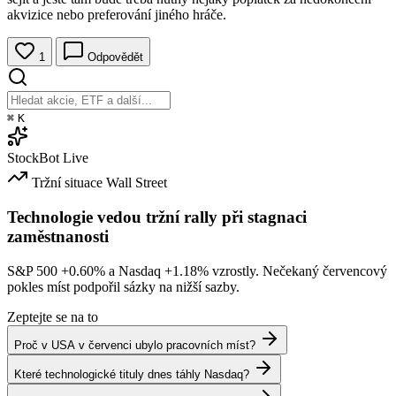
akvizice nebo preferování jiného hráče.
1
Odpovědět
⌘
K
StockBot
Live
Tržní situace
Wall Street
Technologie vedou tržní rally při stagnaci
zaměstnanosti
S&P 500
+0.60%
a Nasdaq
+1.18%
vzrostly. Nečekaný červencový
pokles míst podpořil sázky na nižší sazby.
Zeptejte se na to
Proč v USA v červenci ubylo pracovních míst?
Které technologické tituly dnes táhly Nasdaq?