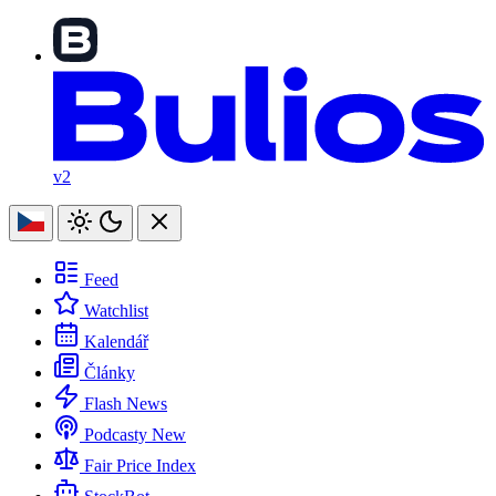
v2
Feed
Watchlist
Kalendář
Články
Flash News
Podcasty
New
Fair Price Index