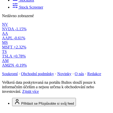
StockBot
Stock Screener
Nedávno zobrazené
NV
NVDA
-1.15%
AA
AAPL
-0.61%
MS
MSFT
+2.32%
TS
TSLA
+0.78%
AM
AMZN
-0.19%
Soukromí
·
Obchodní podmínky
·
Novinky
·
O nás
·
Redakce
Veškerá data poskytovaná na portálu Bulios slouží pouze k
informačním účelům a nejsou určena k obchodování nebo
investování.
Zjistit více
Přihlásit se
Přizpůsobte si svůj feed