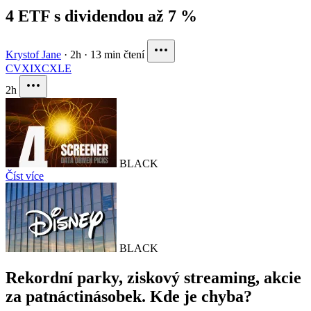
4 ETF s dividendou až 7 %
Krystof Jane
·
2h
·
13 min čtení
CVX
IXC
XLE
2h
BLACK
Číst více
BLACK
Rekordní parky, ziskový streaming, akcie
za patnáctinásobek. Kde je chyba?