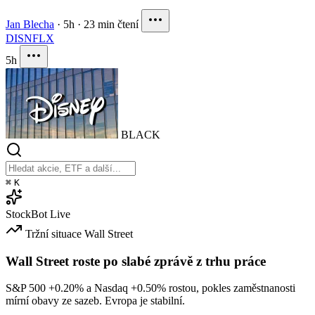
Jan Blecha
·
5h
·
23 min čtení
DIS
NFLX
5h
BLACK
⌘
K
StockBot
Live
Tržní situace
Wall Street
Wall Street roste po slabé zprávě z trhu práce
S&P 500
+0.20%
a Nasdaq
+0.50%
rostou, pokles zaměstnanosti
mírní obavy ze sazeb. Evropa je stabilní.