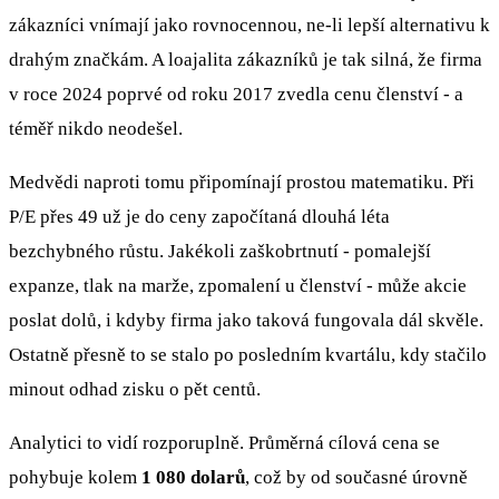
zákazníci vnímají jako rovnocennou, ne-li lepší alternativu k
drahým značkám. A loajalita zákazníků je tak silná, že firma
v roce 2024 poprvé od roku 2017 zvedla cenu členství - a
téměř nikdo neodešel.
Medvědi naproti tomu připomínají prostou matematiku. Při
P/E přes 49 už je do ceny započítaná dlouhá léta
bezchybného růstu. Jakékoli zaškobrtnutí - pomalejší
expanze, tlak na marže, zpomalení u členství - může akcie
poslat dolů, i kdyby firma jako taková fungovala dál skvěle.
Ostatně přesně to se stalo po posledním kvartálu, kdy stačilo
minout odhad zisku o pět centů.
Analytici to vidí rozporuplně. Průměrná cílová cena se
pohybuje kolem
1 080 dolarů
, což by od současné úrovně