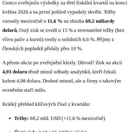
Costco zveřejnilo výsledky za třetí fiskální kvartál na konci
května 2026 a na první pohled vypadaly skvěle. Tržby
vzrostly meziročně o
11,6 %
na zhruba
69,2 miliardy
dolarů
, čistý zisk se zvedl o 15 % a srovnatelné tržby (bez
vlivu paliv a kurzů) rostly o solidních 6,6 %. Příjmy z
členských poplatků přidaly přes 10 %.
A přesto akcie po zveřejnění klesly. Důvod? Zisk na akcii
4,93 dolaru
těsně minul odhady analytiků, kteří čekali
kolem 4,98 dolaru. Drobné minutí, ale u firmy s takovým
oceněním stačí málo.
Krátký přehled klíčových čísel z kvartálu:
Tržby:
69,2 mld. USD (+11,6 % meziročně)