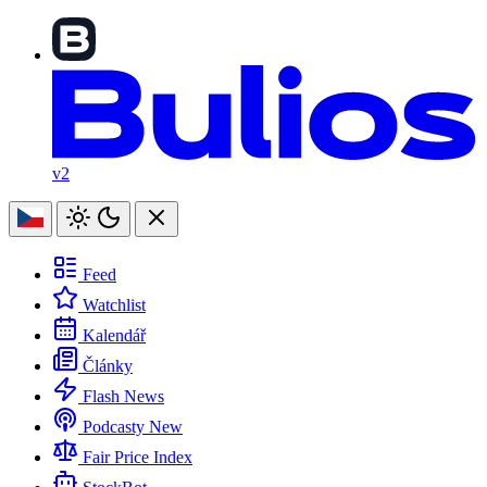
v2
Feed
Watchlist
Kalendář
Články
Flash News
Podcasty
New
Fair Price Index