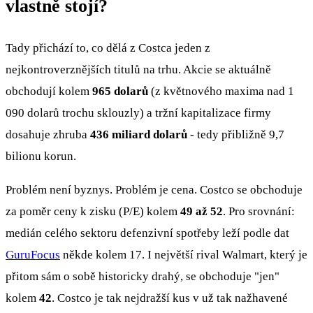
vlastně stojí?
Tady přichází to, co dělá z Costca jeden z
nejkontroverznějších titulů na trhu. Akcie se aktuálně
obchodují kolem
965 dolarů
(z květnového maxima nad 1
090 dolarů trochu sklouzly) a tržní kapitalizace firmy
dosahuje zhruba
436 miliard dolarů
- tedy přibližně 9,7
bilionu korun.
Problém není byznys. Problém je cena. Costco se obchoduje
za poměr ceny k zisku (P/E) kolem
49 až 52
. Pro srovnání:
medián celého sektoru defenzivní spotřeby leží podle dat
GuruFocus
někde kolem 17. I největší rival Walmart, který je
přitom sám o sobě historicky drahý, se obchoduje "jen"
kolem
42
. Costco je tak nejdražší kus v už tak nažhavené