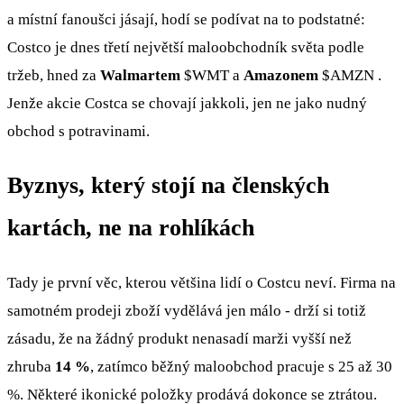
a místní fanoušci jásají, hodí se podívat na to podstatné:
Costco je dnes třetí největší maloobchodník světa podle
tržeb, hned za
Walmartem
$WMT
a
Amazonem
$AMZN
.
Jenže akcie Costca se chovají jakkoli, jen ne jako nudný
obchod s potravinami.
Byznys, který stojí na členských
kartách, ne na rohlíkách
Tady je první věc, kterou většina lidí o Costcu neví. Firma na
samotném prodeji zboží vydělává jen málo - drží si totiž
zásadu, že na žádný produkt nenasadí marži vyšší než
zhruba
14 %
, zatímco běžný maloobchod pracuje s 25 až 30
%. Některé ikonické položky prodává dokonce se ztrátou.