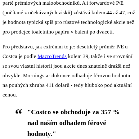
partě prémiových maloobchodníků. A i forwardové P/E
(počítané z očekávaných zisků) zůstává kolem 44 až 47, což
je hodnota typická spíš pro růstové technologické akcie než
pro prodejce toaletního papíru v balení po dvaceti.
Pro představu, jak extrémní to je: desetiletý průměr P/E u
Costca je podle
MacroTrends
kolem 39, takže i ve srovnání
se svou vlastní historií jsou akcie dnes znatelně dražší než
obvykle. Morningstar dokonce odhaduje férovou hodnotu
na pouhých zhruba 411 dolarů - tedy hluboko pod aktuální
cenou.
"Costco se obchoduje za 357 %
nad naším odhadem férové
hodnoty."