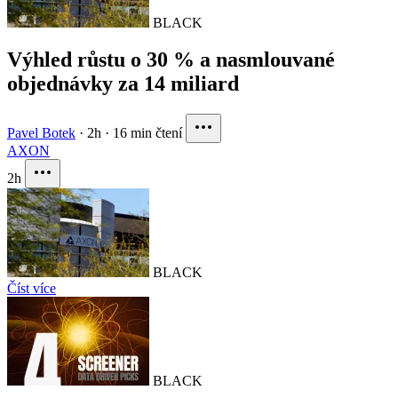
BLACK
Výhled růstu o 30 % a nasmlouvané
objednávky za 14 miliard
Pavel Botek
·
2h
·
16 min čtení
AXON
2h
BLACK
Číst více
BLACK