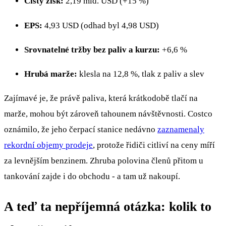
Čistý zisk:
2,19 mld. USD (+15 %)
EPS:
4,93 USD (odhad byl 4,98 USD)
Srovnatelné tržby bez paliv a kurzu:
+6,6 %
Hrubá marže:
klesla na 12,8 %, tlak z paliv a slev
Zajímavé je, že právě paliva, která krátkodobě tlačí na
marže, mohou být zároveň tahounem návštěvnosti. Costco
oznámilo, že jeho čerpací stanice nedávno
zaznamenaly
rekordní objemy prodeje
, protože řidiči citliví na ceny míří
za levnějším benzinem. Zhruba polovina členů přitom u
tankování zajde i do obchodu - a tam už nakoupí.
A teď ta nepříjemná otázka: kolik to