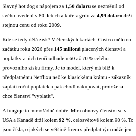
Slavný hot dog s nápojem za
1,50 dolaru
se nezměnil od
svého uvedení v 80. letech a kuře z grilu za
4,99 dolaru
drží
stejnou cenu od roku 2009.
Kde se tedy dělá zisk? V členských kartách. Costco mělo na
začátku roku 2026 přes
145 milionů
placených členství a
poplatky z nich tvoří odhadem 60 až 70 % celého
provozního zisku firmy. Je to model, který má blíž k
předplatnému Netflixu než ke klasickému krámu - zákazník
zaplatí roční poplatek a pak chodí nakupovat, protože si
chce členství "vyplatit".
A funguje to mimořádně dobře. Míra obnovy členství se v
USA a Kanadě drží kolem
92 %
, celosvětově kolem 90 %. To
jsou čísla, o jakých se většině firem s předplatným může jen