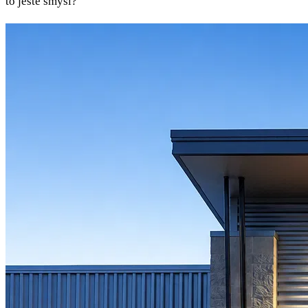
to ještě smysl?