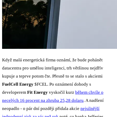
Když malá energetická firma oznámí, že bude pohánět
datacentra pro umělou inteligenci, trh většinou nejdřív
kupuje a teprve potom čte. Přesně to se stalo s akciemi
FuelCell Energy
$FCEL
. Po oznámení dohody s
developerem
Fit Energy
vyskočil kurz
během chvíle o
necelých 16 procent na zhruba 25,28 dolaru
. A nadšení
neopadlo - o pár dní později přidala akcie
nejsilnější
jednodenní zisk za víc než rok
poté, co banka Jefferies