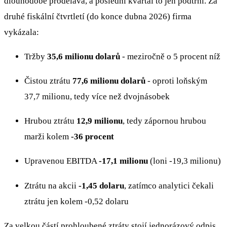
dlouhodobě prodělává, a poslední kvartál to jen podtrhl. Za
druhé fiskální čtvrtletí (do konce dubna 2026) firma
vykázala:
Tržby
35,6 milionu dolarů
- meziročně o 5 procent níž
Čistou ztrátu
77,6 milionu dolarů
- oproti loňským
37,7 milionu, tedy více než dvojnásobek
Hrubou ztrátu
12,9 milionu
, tedy zápornou hrubou
marži kolem
-36 procent
Upravenou EBITDA
-17,1 milionu
(loni -19,3 milionu)
Ztrátu na akcii
-1,45 dolaru
, zatímco analytici čekali
ztrátu jen kolem -0,52 dolaru
Za velkou částí prohloubené ztráty stojí jednorázový odpis