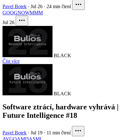
Pavel Botek
·
Jul 26
·
24 min čtení
GOOG
NOW
MMM
Jul 26
BLACK
Číst více
BLACK
Software ztrácí, hardware vyhrává |
Future Intelligence #18
Pavel Botek
·
Jul 19
·
11 min čtení
AVGO
AMD
ASML