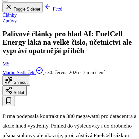
Feed
Toggle Sidebar
Články
Zprávy
Palivové články pro hlad AI: FuelCell
Energy láká na velké číslo, účetnictví ale
vypráví opatrnější příběh
MS
Martin Sedláček
·
30. června 2026
·
7 min čtení
Shrnout
Sdílet
Firma podepsala kontrakt na 380 megawattů pro datacentra a
akcie hned vystřelily. Pohled do výsledovky i do drobného
písma smlouvy ale ukazuje, proč zůstává FuelCell sázkou