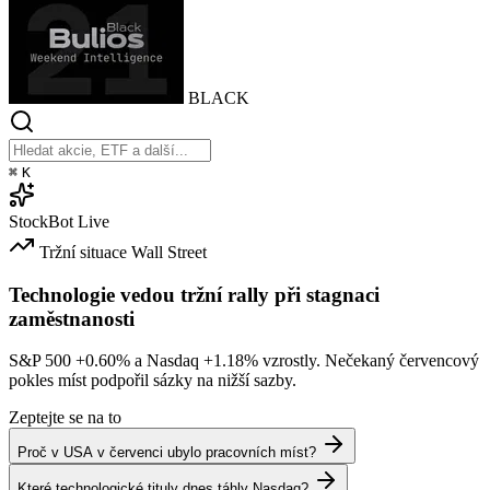
BLACK
⌘
K
StockBot
Live
Tržní situace
Wall Street
Technologie vedou tržní rally při stagnaci
zaměstnanosti
S&P 500
+0.60%
a Nasdaq
+1.18%
vzrostly. Nečekaný červencový
pokles míst podpořil sázky na nižší sazby.
Zeptejte se na to
Proč v USA v červenci ubylo pracovních míst?
Které technologické tituly dnes táhly Nasdaq?