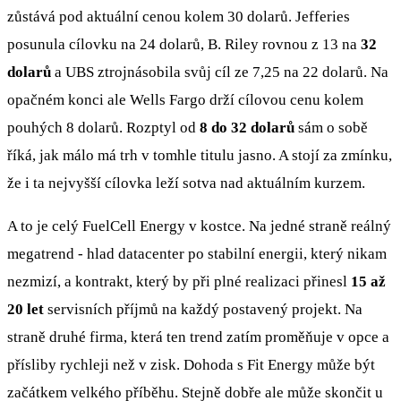
zůstává pod aktuální cenou kolem 30 dolarů. Jefferies
posunula cílovku na 24 dolarů, B. Riley rovnou z 13 na
32
dolarů
a UBS ztrojnásobila svůj cíl ze 7,25 na 22 dolarů. Na
opačném konci ale Wells Fargo drží cílovou cenu kolem
pouhých 8 dolarů. Rozptyl od
8 do 32 dolarů
sám o sobě
říká, jak málo má trh v tomhle titulu jasno. A stojí za zmínku,
že i ta nejvyšší cílovka leží sotva nad aktuálním kurzem.
A to je celý FuelCell Energy v kostce. Na jedné straně reálný
megatrend - hlad datacenter po stabilní energii, který nikam
nezmizí, a kontrakt, který by při plné realizaci přinesl
15 až
20 let
servisních příjmů na každý postavený projekt. Na
straně druhé firma, která ten trend zatím proměňuje v opce a
přísliby rychleji než v zisk. Dohoda s Fit Energy může být
začátkem velkého příběhu. Stejně dobře ale může skončit u