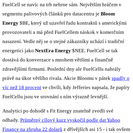
FuelCell se navíc na trh nehrne sám. Největším hráčem v
segmentu palivových článků pro datacentra je
Bloom
Energy
$BE
, který už uzavřel řadu kontraktů s americkými
provozovateli a má před FuelCellem náskok v komerčním
nasazení. Vedle něj se o stejné zákazníky uchází i tradiční
energetici jako
NextEra Energy
$NEE
. FuelCell se tak
dostává do konverzace s mnohem většími a finančně
zdravějšími firmami. Poslední dny ale FuelCellu nahrály
právě na úkor většího rivala. Akcie Bloomu v pátek
spadly o
víc než 18 procent
ve chvíli, kdy Jefferies napsala, že papíry
FuelCellu jsou ve srovnání s ním výrazně levnější.
Analytici po dohodě s Fit Energy znatelně zvedli své
odhady.
Průměrný cílový kurz vyskočil podle dat Yahoo
Finance na zhruba 22 dolarů
z dřívějších asi 15 - i tak ovšem