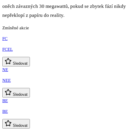
oněch závazných 30 megawattů, pokud se zbytek fází nikdy
nepřeklopí z papíru do reality.
Zmíněné akcie
FC
FCEL
Sledovat
NE
NEE
Sledovat
BE
BE
Sledovat