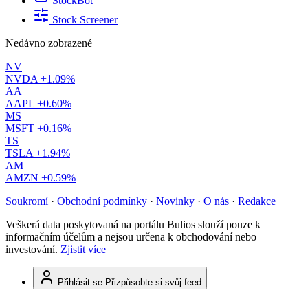
StockBot
Stock Screener
Nedávno zobrazené
NV
NVDA
+1.09%
AA
AAPL
+0.60%
MS
MSFT
+0.16%
TS
TSLA
+1.94%
AM
AMZN
+0.59%
Soukromí
·
Obchodní podmínky
·
Novinky
·
O nás
·
Redakce
Veškerá data poskytovaná na portálu Bulios slouží pouze k
informačním účelům a nejsou určena k obchodování nebo
investování.
Zjistit více
Přihlásit se
Přizpůsobte si svůj feed