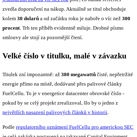
zvedla doporučení na nákup. Aktuálně se titul obchoduje
kolem
30 dolarů
a od začátku roku je nahoře o víc než
300
procent
. Trh ten příběh evidentně miluje. Drobné písmo
smlouvy ale stojí za pozornější čtení.
Velké číslo v titulku, malé v závazku
Titulek zní impozantně: až
380 megawattů
čisté, nepřetržité
energie přímo na místě, dodávané přes palivové články
FuelCellu. To je v energetice datacenter obrovské číslo -
pokud by se celý projekt zrealizoval, šlo by o jedno z
největších nasazení palivových článků v historii
.
Podle
regulatorního oznámení FuelCellu pro americkou SEC
je celá zakázka postavená na takzvané Capital Equipment