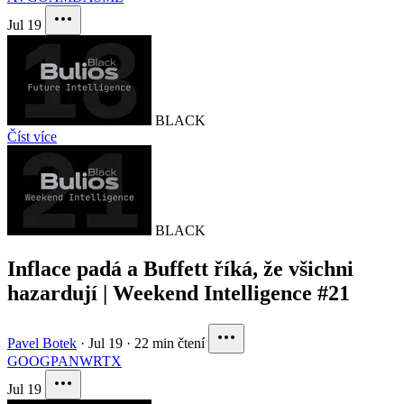
Jul 19
BLACK
Číst více
BLACK
Inflace padá a Buffett říká, že všichni
hazardují | Weekend Intelligence #21
Pavel Botek
·
Jul 19
·
22 min čtení
GOOG
PANW
RTX
Jul 19