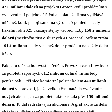
42,6 milionu dolarů
na projektu Groton kvůli problémům s
vybavením. I po jeho očištění ale platí, že firma vydělává
míň, než kolik ji stojí samotná výroba. A pohled na celý
fiskální rok 2025 ukazuje stejný vzorec: tržby
158,2 milionu
dolarů
(meziroční růst o slušných 41 procent), ovšem ztráta
191,1 milionu
- tedy více než dolar prodělku na každý dolar
tržeb.
Pak je tu otázka hotovosti a ředění. Provozní cash flow bylo
za pololetí záporných
61,2 milionu dolarů
, firma tedy
peníze pálí. Drží sice komfortní polštář kolem
440 milionů
dolarů
v hotovosti, jenže velkou část natáhla vydáváním
nových akcií - jen za pololetí takto získala přes
150 milionů
dolarů
. To dál ředí stávající akcionáře. A graf akcie za delší