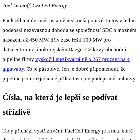
Joel Leonoff, CEO Fit Energy
FuelCell tenhle směr ostatně nezkouší poprvé. Letos v lednu
podepsal nezávaznou dohodu se společností SDC o možném
nasazení až 450 MW, dřív zase řešil 100 MW pro
datacentrum v jihokorejském Daegu. Celkový obchodní
pipeline firmy
vyskočil mezikvartálně o 267 procent na 4
gigawatty
. To je působivé. Jen je dobré připomenout, že
pipeline jsou rozjednané příležitosti, ne podepsané smlouvy.
Čísla, na která je lepší se podívat
střízlivě
Tady přichází vystřízlivění. FuelCell Energy je firma, která