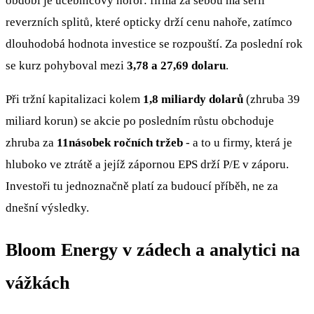
období je učebnicový horor: firma za sebou má sérii
reverzních splitů, které opticky drží cenu nahoře, zatímco
dlouhodobá hodnota investice se rozpouští. Za poslední rok
se kurz pohyboval mezi
3,78 a 27,69 dolaru
.
Při tržní kapitalizaci kolem
1,8 miliardy dolarů
(zhruba 39
miliard korun) se akcie po posledním růstu obchoduje
zhruba za
11násobek ročních tržeb
- a to u firmy, která je
hluboko ve ztrátě a jejíž zápornou EPS drží P/E v záporu.
Investoři tu jednoznačně platí za budoucí příběh, ne za
dnešní výsledky.
Bloom Energy v zádech a analytici na
vážkách