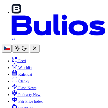
v2
Feed
Watchlist
Kalendář
Články
Flash News
Podcasty
New
Fair Price Index