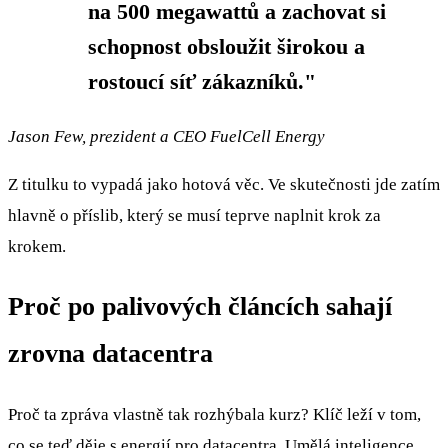
na 500 megawattů a zachovat si
schopnost obsloužit širokou a
rostoucí síť zákazníků."
Jason Few, prezident a CEO FuelCell Energy
Z titulku to vypadá jako hotová věc. Ve skutečnosti jde zatím
hlavně o příslib, který se musí teprve naplnit krok za
krokem.
Proč po palivových článcích sahají
zrovna datacentra
Proč ta zpráva vlastně tak rozhýbala kurz? Klíč leží v tom,
co se teď děje s energií pro datacentra. Umělá inteligence