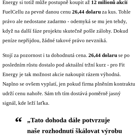
Energy si totiž může postupně koupit až
12 milionů akcií
FuelCellu za pevně danou cenu
26,44 dolaru
za kus. Tohle
právo ale nedostane zadarmo - odemyká se mu jen tehdy,
když na další fáze projektu skutečně pošle zálohy. Dokud
peníze nepřijdou, žádné takové právo nevzniká.
Stojí za pozornost i ta dohodnutá cena.
26,44 dolaru
se po
posledním růstu dostalo pod aktuální tržní kurz - pro Fit
Energy je tak možnost akcie nakoupit rázem výhodná.
Naplno se ovšem vyplatí, jen pokud firma plněním kontraktu
udrží cenu nahoře. Sám trh tím dostává poměrně jasný
signál, kde leží laťka.
„Tato dohoda dále potvrzuje
naše rozhodnutí škálovat výrobu