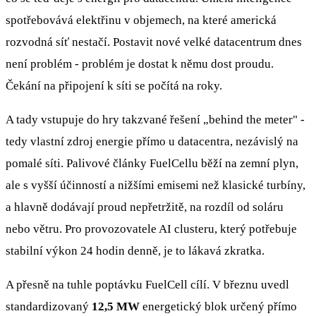
spotřebovává elektřinu v objemech, na které americká
rozvodná síť nestačí. Postavit nové velké datacentrum dnes
není problém - problém je dostat k němu dost proudu.
Čekání na připojení k síti se počítá na roky.
A tady vstupuje do hry takzvané řešení „behind the meter" -
tedy vlastní zdroj energie přímo u datacentra, nezávislý na
pomalé síti. Palivové články FuelCellu běží na zemní plyn,
ale s vyšší účinností a nižšími emisemi než klasické turbíny,
a hlavně dodávají proud nepřetržitě, na rozdíl od soláru
nebo větru. Pro provozovatele AI clusteru, který potřebuje
stabilní výkon 24 hodin denně, je to lákavá zkratka.
A přesně na tuhle poptávku FuelCell cílí. V březnu uvedl
standardizovaný
12,5 MW
energetický blok určený přímo