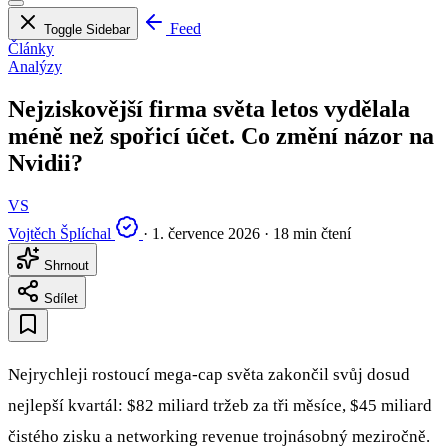
Feed
Toggle Sidebar
Články
Analýzy
Nejziskovější firma světa letos vydělala
méně než spořicí účet. Co změní názor na
Nvidii?
VS
Vojtěch Šplíchal
·
1. července 2026
·
18 min čtení
Shrnout
Sdílet
Nejrychleji rostoucí mega-cap světa zakončil svůj dosud
nejlepší kvartál: $82 miliard tržeb za tři měsíce, $45 miliard
čistého zisku a networking revenue trojnásobný meziročně.