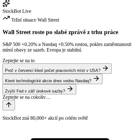
StockBot
Live
Tržní situace
Wall Street
Wall Street roste po slabé zprávě z trhu práce
S&P 500
+0.20%
a Nasdaq
+0.50%
rostou, pokles zaměstnanosti
mírní obavy ze sazeb. Evropa je stabilní.
Zeptejte se na to
Proč v červenci klesl počet pracovních míst v USA?
Které technologické akcie dnes vedou Nasdaq?
Zvýší Fed v září úrokové sazby?
StockBot zná 80,000+ akcií po celém světě