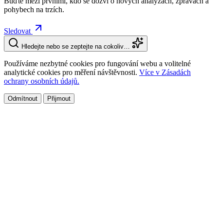
Buďte mezi prvními, kdo se dozví o nových analýzách, zprávách a
pohybech na trzích.
Sledovat
Hledejte nebo se zeptejte na cokoliv…
Používáme nezbytné cookies pro fungování webu a volitelné
analytické cookies pro měření návštěvnosti.
Více v Zásadách
ochrany osobních údajů.
Odmítnout
Přijmout