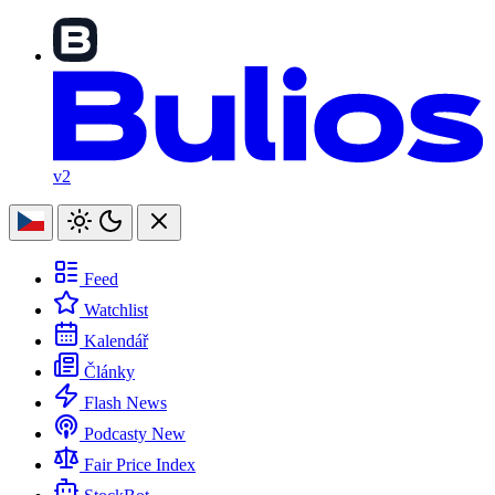
v2
Feed
Watchlist
Kalendář
Články
Flash News
Podcasty
New
Fair Price Index