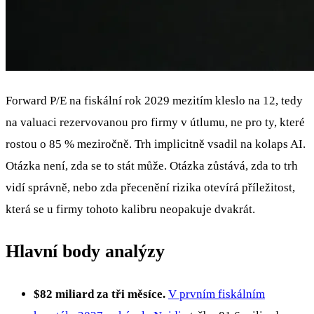
Forward P/E na fiskální rok 2029 mezitím kleslo na 12, tedy
na valuaci rezervovanou pro firmy v útlumu, ne pro ty, které
rostou o 85 % meziročně. Trh implicitně vsadil na kolaps AI.
Otázka není, zda se to stát může. Otázka zůstává, zda to trh
vidí správně, nebo zda přecenění rizika otevírá příležitost,
která se u firmy tohoto kalibru neopakuje dvakrát.
Hlavní body analýzy
$82 miliard za tři měsíce.
V prvním fiskálním