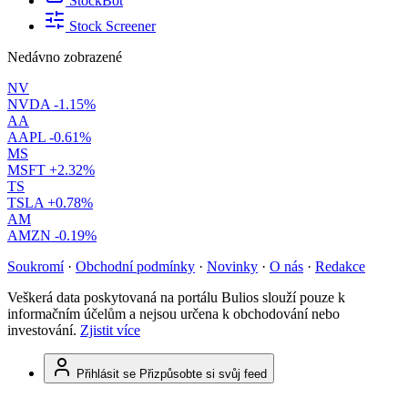
StockBot
Stock Screener
Nedávno zobrazené
NV
NVDA
-1.15%
AA
AAPL
-0.61%
MS
MSFT
+2.32%
TS
TSLA
+0.78%
AM
AMZN
-0.19%
Soukromí
·
Obchodní podmínky
·
Novinky
·
O nás
·
Redakce
Veškerá data poskytovaná na portálu Bulios slouží pouze k
informačním účelům a nejsou určena k obchodování nebo
investování.
Zjistit více
Přihlásit se
Přizpůsobte si svůj feed