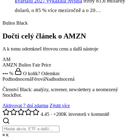
kvartálu 2027 vykázala Nvidia
tržby 81,6 miliardy
dolarů, o 85 % více meziročně a o 20…
Bulios Black
Dočti celý článek o AMZN
A k tomu odemkneš férovou cenu a další nástroje
AM
AMZN
Bulios Fair Price
••• %
O kolik? Odemkni
Podhodnocená
Férová
Nadhodnocená
Členství Black: analýzy, screener, newslettery a neomezený
StockBot.
Aktivovat 7 dní zdarma
Zjistit více
4.45
·
+200K investorů v komunitě
⌘
K