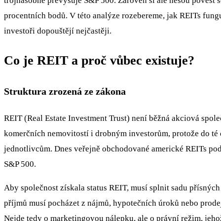
trojnásobně převyšuje S&P 500. Zároveň si ale nesou pověst se
procentních bodů. V této analýze rozebereme, jak REITs funguj
investoři dopouštějí nejčastěji.
Co je REIT a proč vůbec existuje?
Struktura zrozená ze zákona
REIT (Real Estate Investment Trust) není běžná akciová společ
komerčních nemovitostí i drobným investorům, protože do té
jednotlivcům. Dnes veřejně obchodované americké REITs po
S&P 500.
Aby společnost získala status REIT, musí splnit sadu přísnýc
příjmů musí pocházet z nájmů, hypotečních úroků nebo prodeje
Nejde tedy o marketingovou nálepku, ale o právní režim, jeh