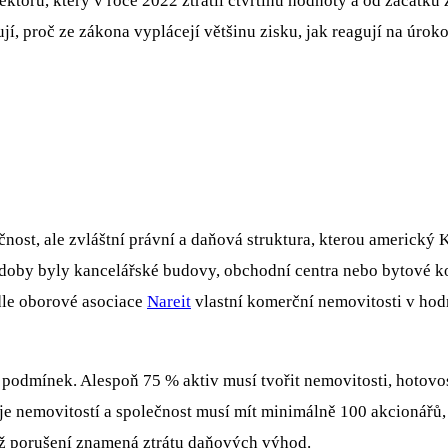
ktoru, který v roce 2022 ztratil čtvrtinu hodnoty a od začátku
í, proč ze zákona vyplácejí většinu zisku, jak reagují na úroko
nost, ale zvláštní právní a daňová struktura, kterou americký 
 doby byly kancelářské budovy, obchodní centra nebo bytové k
dle oborové asociace
Nareit
vlastní komerční nemovitosti v hodn
h podmínek. Alespoň 75 % aktiv musí tvořit nemovitosti, hotov
 nemovitostí a společnost musí mít minimálně 100 akcionářů, p
ož porušení znamená ztrátu daňových výhod.