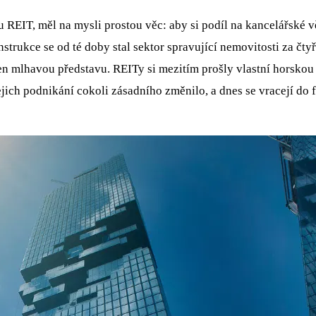
REIT, měl na mysli prostou věc: aby si podíl na kancelářské v
rukce se od té doby stal sektor spravující nemovitosti za čtyř
jen mlhavou představu. REITy si mezitím prošly vlastní horskou
 jejich podnikání cokoli zásadního změnilo, a dnes se vracejí d