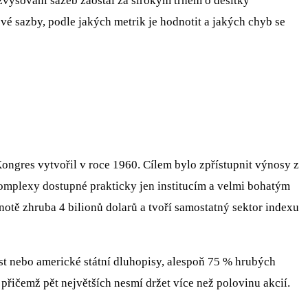
 zvyšování sazeb zaostal za širokým trhem o desítky
vé sazby, podle jakých metrik je hodnotit a jakých chyb se
Kongres vytvořil v roce 1960. Cílem bylo zpřístupnit výnosy z
omplexy dostupné prakticky jen institucím a velmi bohatým
otě zhruba 4 bilionů dolarů a tvoří samostatný sektor indexu
ost nebo americké státní dluhopisy, alespoň 75 % hrubých
řičemž pět největších nesmí držet více než polovinu akcií.