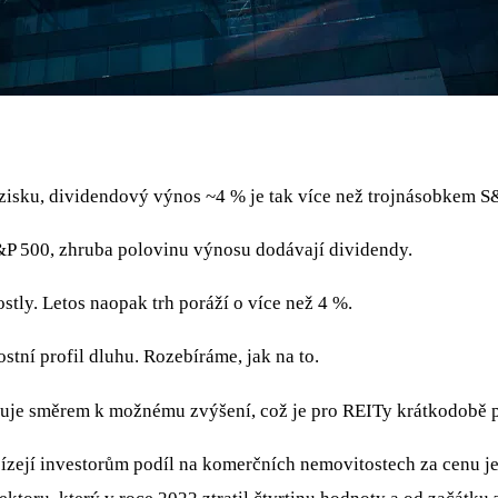
zisku, dividendový výnos ~4 % je tak více než trojnásobkem S
S&P 500, zhruba polovinu výnosu dodávají dividendy.
stly. Letos naopak trh poráží o více než 4 %.
stní profil dluhu. Rozebíráme, jak na to.
ňuje směrem k možnému zvýšení, což je pro REITy krátkodobě pr
ízejí investorům podíl na komerčních nemovitostech za cenu j