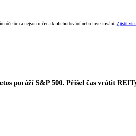
ním účelům a nejsou určena k obchodování nebo investování.
Zjistit víc
etos poráží S&P 500. Přišel čas vrátit REIT