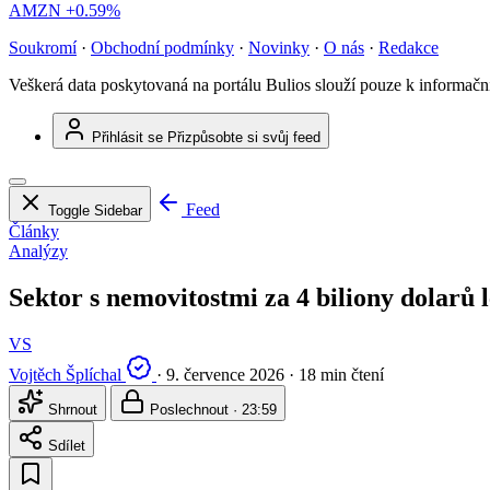
AMZN
+0.59%
Soukromí
·
Obchodní podmínky
·
Novinky
·
O nás
·
Redakce
Veškerá data poskytovaná na portálu Bulios slouží pouze k informač
Přihlásit se
Přizpůsobte si svůj feed
Feed
Toggle Sidebar
Články
Analýzy
Sektor s nemovitostmi za 4 biliony dolarů l
VS
Vojtěch Šplíchal
·
9. července 2026
·
18 min čtení
Shrnout
Poslechnout · 23:59
Sdílet