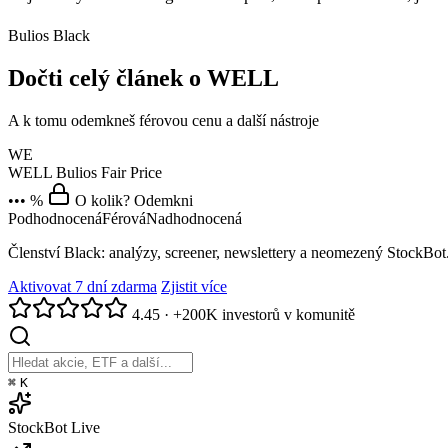
Bulios Black
Dočti celý článek o WELL
A k tomu odemkneš férovou cenu a další nástroje
WE
WELL
Bulios Fair Price
••• %
O kolik? Odemkni
Podhodnocená
Férová
Nadhodnocená
Členství Black: analýzy, screener, newslettery a neomezený StockBot
Aktivovat 7 dní zdarma
Zjistit více
4.45
·
+200K investorů v komunitě
⌘
K
StockBot
Live