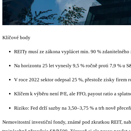
Klíčové body
REITy musí ze zákona vyplácet min. 90 % zdanitelného 
Na horizontu 25 let vynesly 9,5 % ročně proti 7,9 % u 
V roce 2022 sektor odepsal 25 %, přestože zisky firem ro
Klíčem k výběru není P/E, ale FFO, payout ratio a splatno
Riziko: Fed drží sazby na 3,50–3,75 % a trh nově přece
Nemovitostní investiční fondy, známé pod zkratkou REIT, nab