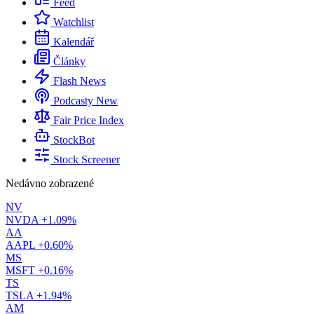
Feed
Watchlist
Kalendář
Články
Flash News
Podcasty
New
Fair Price Index
StockBot
Stock Screener
Nedávno zobrazené
NV
NVDA
+1.09%
AA
AAPL
+0.60%
MS
MSFT
+0.16%
TS
TSLA
+1.94%
AM