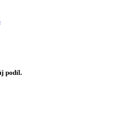
e
j podíl.