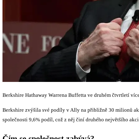
Berkshire Hathaway Warrena Buffetta ve druhém čtvrtletí více
Berkshire zvýšila své podíly v Ally na přibližně 30 milionů 
společnosti 9,6% podíl, což z něj činí druhého největšího ak
Čím se společnost zabývá?