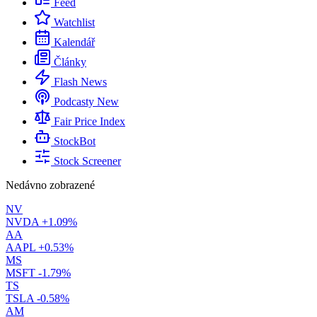
Feed
Watchlist
Kalendář
Články
Flash News
Podcasty
New
Fair Price Index
StockBot
Stock Screener
Nedávno zobrazené
NV
NVDA
+1.09%
AA
AAPL
+0.53%
MS
MSFT
-1.79%
TS
TSLA
-0.58%
AM