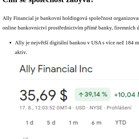
Ally Financial je bankovní holdingová společnost organizova
online bankovnictví prostřednictvím přímé banky, firemních ú
Ally je největší digitální bankou v USA s více než 184 m
aktiv.