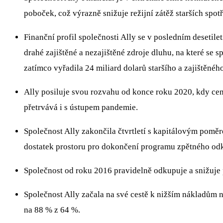
poboček, což výrazně snižuje režijní zátěž starších spot
Finanční profil společnosti Ally se v posledním desetil
drahé zajištěné a nezajištěné zdroje dluhu, na které se
zatímco vyřadila 24 miliard dolarů staršího a zajištěnéh
Ally posiluje svou rozvahu od konce roku 2020, kdy cen
přetrvává i s ústupem pandemie.
Společnost Ally zakončila čtvrtletí s kapitálovým pomě
dostatek prostoru pro dokončení programu zpětného odkup
Společnost od roku 2016 pravidelně odkupuje a snižuje
Společnost Ally začala na své cestě k nižším nákladům n
na 88 % z 64 %.