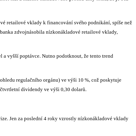
ové retailové vklady k financování svého podnikání, spíše než
4 banka zdvojnásobila nízkonákladové retailové vklady,
l a vyšší poptávce. Nutno podotknout, že tento trend
pohledu regulačního orgánu) ve výši 10 %, což poskytuje
tvrtletní dividendy ve výši 0,30 dolarů.
rize. Jen za poslední 4 roky vzrostly nízkonákladové vklady