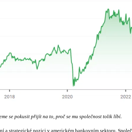
e se pokusit přijít na to, proč se mu společnost tolik líbí.
ní a strategické pozici v americkém bankovním sektoru. Společn