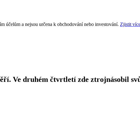
ním účelům a nejsou určena k obchodování nebo investování.
Zjistit víc
ří. Ve druhém čtvrtletí zde ztrojnásobil svů