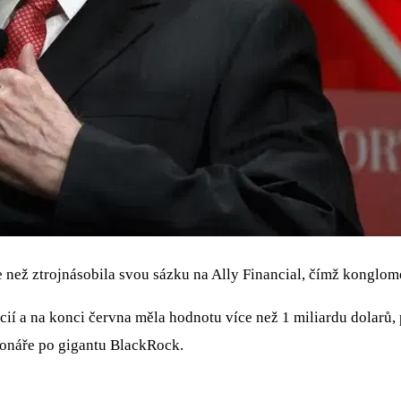
 než ztrojnásobila svou sázku na Ally Financial, čímž konglome
akcií a na konci června měla hodnotu více než 1 miliardu dolar
cionáře po gigantu BlackRock.