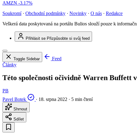
AMZN
-3.17%
Soukromí
·
Obchodní podmínky
·
Novinky
·
O nás
·
Redakce
Veškerá data poskytovaná na portálu Bulios slouží pouze k informač
Přihlásit se
Přizpůsobte si svůj feed
Feed
Toggle Sidebar
Články
Této společnosti očividně Warren Buffett vě
PB
Pavel Botek
·
18. srpna 2022
·
5 min čtení
Shrnout
Sdílet