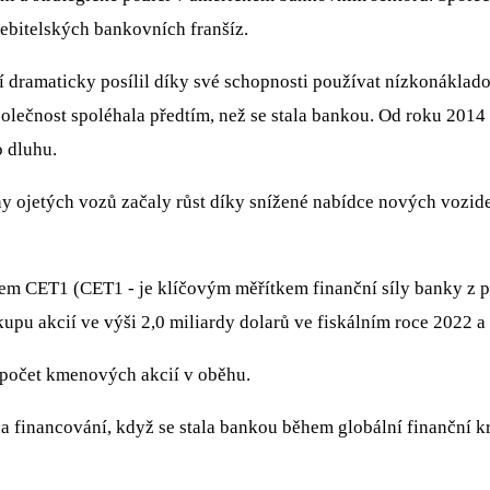
řebitelských bankovních franšíz.
etí dramaticky posílil díky své schopnosti používat nízkonáklad
 společnost spoléhala předtím, než se stala bankou. Od roku 201
o dluhu.
y ojetých vozů začaly růst díky snížené nabídce nových vozide
rem CET1 (CET1 - je klíčovým měřítkem finanční síly banky z 
u akcií ve výši 2,0 miliardy dolarů ve fiskálním roce 2022 a č
 počet kmenových akcií v oběhu.
a financování, když se stala bankou během globální finanční k