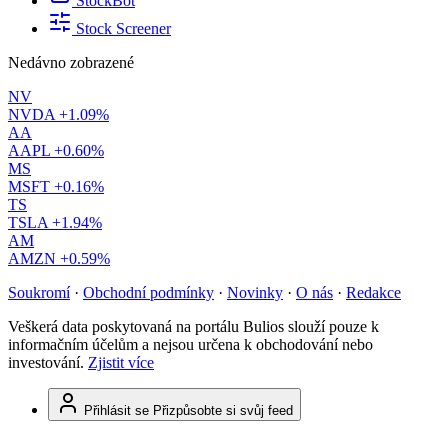
StockBot
Stock Screener
Nedávno zobrazené
NV
NVDA
+1.09%
AA
AAPL
+0.60%
MS
MSFT
+0.16%
TS
TSLA
+1.94%
AM
AMZN
+0.59%
Soukromí
·
Obchodní podmínky
·
Novinky
·
O nás
·
Redakce
Veškerá data poskytovaná na portálu Bulios slouží pouze k
informačním účelům a nejsou určena k obchodování nebo
investování.
Zjistit více
Přihlásit se
Přizpůsobte si svůj feed