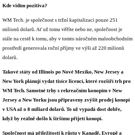
Kde vidím pozitiva?
WM Tech. je společnost s tržní kapitalizaci pouze 251
milionů dolarů. Ať už tomu věříte nebo ne, společnost je
stále na cestě k tomu, aby v tomto náročném maloobchodním
prostředí generovala roční příjmy ve výši až 220 milionů
dolarů.
Takové státy od Illinois po Nové Mexiko, New Jersey a
New York plánují vydat tisíce licencí, které rozšíří trh pro
WM Tech. Samotné trhy s rekreačním konopím v New
Jersey a New Yorku jsou připraveny zvýšit prodej konopí
v USA až o 8 miliard dolarů. To už vypadá dost dobře,
když by reálně došlo k širšímu přijetí konopí.
Společnost má příležitosti k růstu v Kanadě, Evropě a