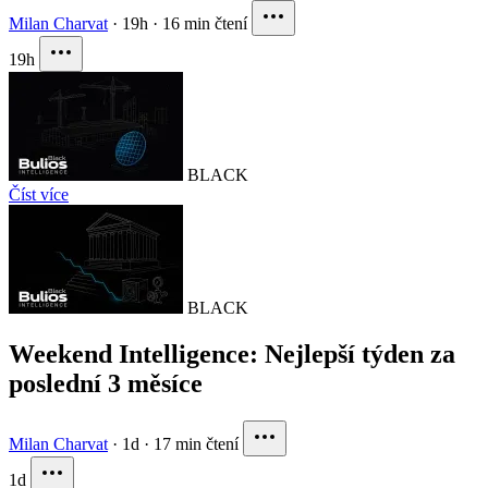
Milan Charvat
·
19h
·
16 min čtení
19h
BLACK
Číst více
BLACK
Weekend Intelligence: Nejlepší týden za
poslední 3 měsíce
Milan Charvat
·
1d
·
17 min čtení
1d