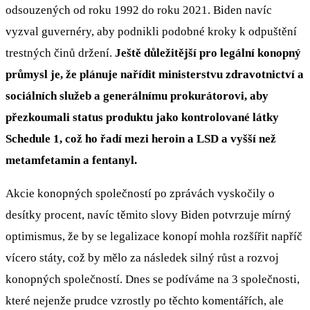
odsouzených od roku 1992 do roku 2021. Biden navíc
vyzval guvernéry, aby podnikli podobné kroky k odpuštění
trestných činů držení.
Ještě důležitější pro legální konopný
průmysl je, že plánuje nařídit ministerstvu zdravotnictví a
sociálních služeb a generálnímu prokurátorovi, aby
přezkoumali status produktu jako kontrolované látky
Schedule 1, což ho řadí mezi heroin a LSD a vyšší než
metamfetamin a fentanyl.
Akcie konopných společností po zprávách vyskočily o
desítky procent, navíc těmito slovy Biden potvrzuje mírný
optimismus, že by se legalizace konopí mohla rozšířit napříč
vícero státy, což by mělo za následek silný růst a rozvoj
konopných společností. Dnes se podíváme na 3 společnosti,
které nejenže prudce vzrostly po těchto komentářích, ale