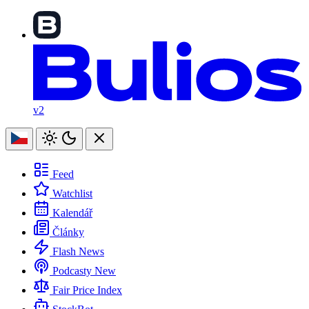
v2
Feed
Watchlist
Kalendář
Články
Flash News
Podcasty
New
Fair Price Index