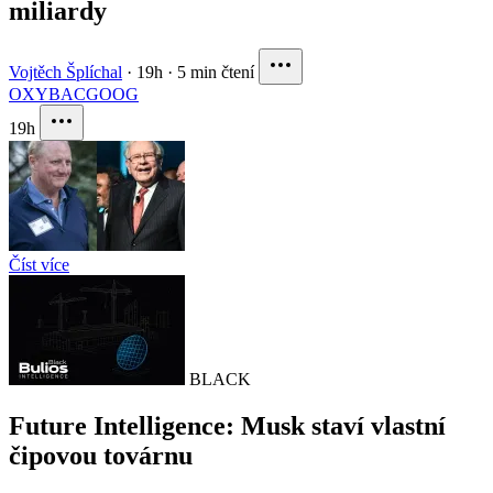
miliardy
Vojtěch Šplíchal
·
19h
·
5 min čtení
OXY
BAC
GOOG
19h
Číst více
BLACK
Future Intelligence: Musk staví vlastní
čipovou továrnu