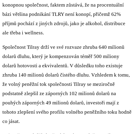
konopnou společnost, faktem zůstává, že na procentuální
bázi většina podnikání TLRY není konopí, přičemž 62%
příjmů pochází z jiných zdrojů, jako je alkohol, distribuce
ale třeba i wellness.
Společnost Tilray drží ve své rozvaze zhruba 640 milionů
dolarů dluhu, který je kompenzován téměř 500 miliony
dolarů hotovosti a ekvivalentů. V důsledku toho existuje
zhruba 140 milionů dolarů čistého dluhu. Vzhledem k tomu,
že volný peněžní tok společnosti Tilray se meziročně
podstatně zlepšil ze záporných 102 milionů dolarů na
pouhých záporných 49 milionů dolarů, investoři mají z
tohoto zlepšení svého profilu volného peněžního toku hodně
co jásat.