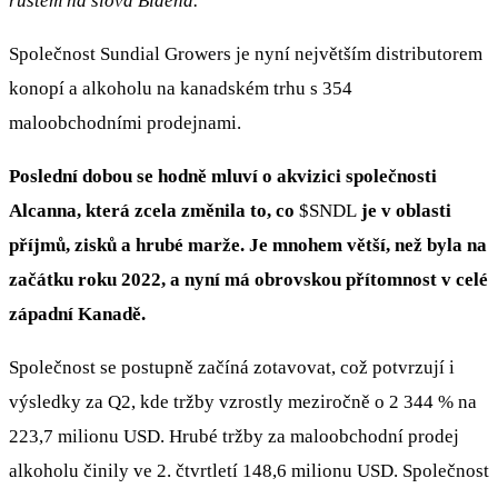
růstem na slova Bidena.
Společnost Sundial Growers je nyní největším distributorem
konopí a alkoholu na kanadském trhu s 354
maloobchodními prodejnami.
Poslední dobou se hodně mluví o akvizici společnosti
Alcanna, která zcela změnila to, co
$SNDL
je v oblasti
příjmů, zisků a hrubé marže. Je mnohem větší, než byla na
začátku roku 2022, a nyní má obrovskou přítomnost v celé
západní Kanadě.
Společnost se postupně začíná zotavovat, což potvrzují i
výsledky za Q2, kde tržby vzrostly meziročně o 2 344 % na
223,7 milionu USD. Hrubé tržby za maloobchodní prodej
alkoholu činily ve 2. čtvrtletí 148,6 milionu USD. Společnost