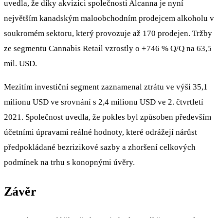
uvedla, že díky akvizici společnosti Alcanna je nyní
největším kanadským maloobchodním prodejcem alkoholu v
soukromém sektoru, který provozuje až 170 prodejen. Tržby
ze segmentu Cannabis Retail vzrostly o +746 % Q/Q na 63,5
mil. USD.
Mezitím investiční segment zaznamenal ztrátu ve výši 35,1
milionu USD ve srovnání s 2,4 milionu USD ve 2. čtvrtletí
2021. Společnost uvedla, že pokles byl způsoben především
účetními úpravami reálné hodnoty, které odrážejí nárůst
předpokládané bezrizikové sazby a zhoršení celkových
podmínek na trhu s konopnými úvěry.
Závěr