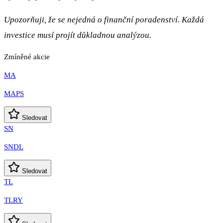
Upozorňuji, že se nejedná o finanční poradenství. Každá
investice musí projít důkladnou analýzou.
Zmíněné akcie
MA
MAPS
Sledovat
SN
SNDL
Sledovat
TL
TLRY