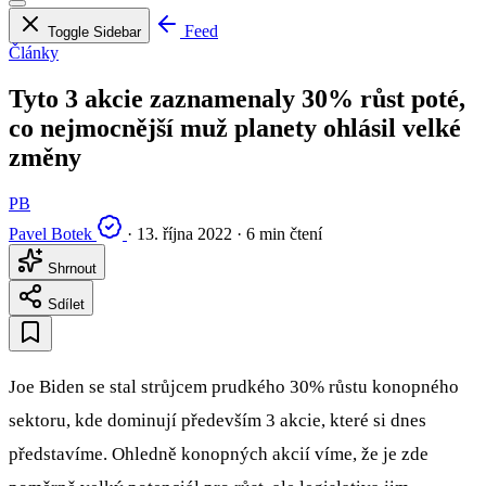
Feed
Toggle Sidebar
Články
Tyto 3 akcie zaznamenaly 30% růst poté,
co nejmocnější muž planety ohlásil velké
změny
PB
Pavel Botek
·
13. října 2022
·
6 min čtení
Shrnout
Sdílet
Joe Biden se stal strůjcem prudkého 30% růstu konopného
sektoru, kde dominují především 3 akcie, které si dnes
představíme. Ohledně konopných akcií víme, že je zde