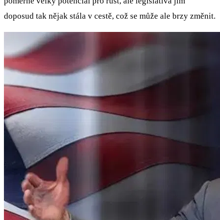
poměrně velký potenciál pro růst, ale legislativa jim
doposud tak nějak stála v cestě, což se může ale brzy změnit.