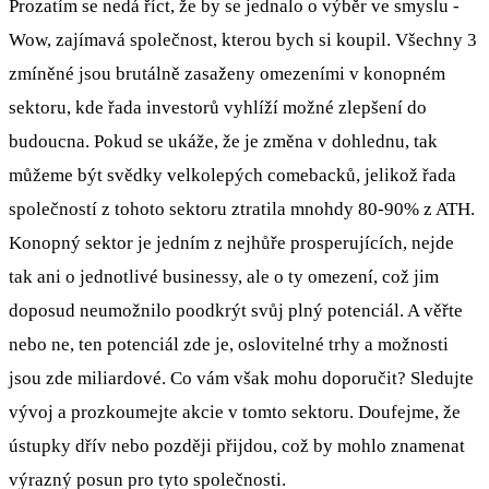
Prozatím se nedá říct, že by se jednalo o výběr ve smyslu -
Wow, zajímavá společnost, kterou bych si koupil. Všechny 3
zmíněné jsou brutálně zasaženy omezeními v konopném
sektoru, kde řada investorů vyhlíží možné zlepšení do
budoucna. Pokud se ukáže, že je změna v dohlednu, tak
můžeme být svědky velkolepých comebacků, jelikož řada
společností z tohoto sektoru ztratila mnohdy 80-90% z ATH.
Konopný sektor je jedním z nejhůře prosperujících, nejde
tak ani o jednotlivé businessy, ale o ty omezení, což jim
doposud neumožnilo poodkrýt svůj plný potenciál. A věřte
nebo ne, ten potenciál zde je, oslovitelné trhy a možnosti
jsou zde miliardové. Co vám však mohu doporučit? Sledujte
vývoj a prozkoumejte akcie v tomto sektoru. Doufejme, že
ústupky dřív nebo později přijdou, což by mohlo znamenat
výrazný posun pro tyto společnosti.