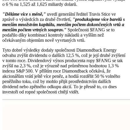
o 6 % na 1,525 až 1,625 miliardy dolarů.
"Děláme více s méně,"
uvedl generální ředitel Travis Stice ve
zprávě o výsledcích za druhé čtvrtletí,
"produkujeme více barelů s
menším množstvím kapitálu, menším počtem dokončených vrtů a
menším počtem vrtných souprav."
Společnosti
$FANG
se to
podařilo díky kombinaci kontroly nákladů a vyšším než
očekávaným objemům nově vyvrtaných vrtů.
Tyto dobré výsledky dodaly společnosti Diamondback Energy
odvahu zvýšit dividendu o dalších 12,5 %, což je její druhé zvýšení
v tomto roce. Dividendový výnos producenta ropy
$FANG
se tak
zvýšil na 2,3 %, což je výrazně nad průměrnou hodnotou 1,3 %
indexu S&P 500. V příštím roce Diamondback očekává, že
akcionářům vrátí ještě více peněz, a hodlá rozdělit 50 % volného
peněžního toku, což by mohlo přijít prostřednictvím dalších
dividend nebo zpětného odkupu akcií. To je přesně to, co dnes
investoři od ropné společnosti chtějí vidět.