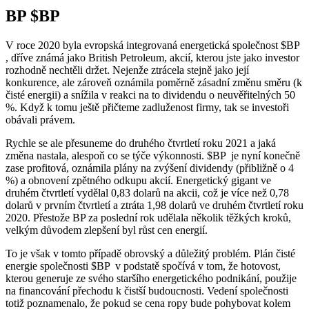
BP
$BP
V roce 2020 byla evropská integrovaná energetická společnost
$BP
, dříve známá jako British Petroleum, akcií, kterou jste jako investor
rozhodně nechtěli držet. Nejenže ztrácela stejně jako její
konkurence, ale zároveň oznámila poměrně zásadní změnu směru (k
čisté energii) a snížila v reakci na to dividendu o neuvěřitelných 50
%. Když k tomu ještě přičteme zadluženost firmy, tak se investoři
obávali právem.
Rychle se ale přesuneme do druhého čtvrtletí roku 2021 a jaká
změna nastala, alespoň co se týče výkonnosti.
$BP
je nyní konečně
zase profitová, oznámila plány na zvýšení dividendy (přibližně o 4
%) a obnovení zpětného odkupu akcií. Energetický gigant ve
druhém čtvrtletí vydělal 0,83 dolarů na akcii, což je více než 0,78
dolarů v prvním čtvrtletí a ztráta 1,98 dolarů ve druhém čtvrtletí roku
2020. Přestože BP za poslední rok udělala několik těžkých kroků,
velkým důvodem zlepšení byl růst cen energií.
To je však v tomto případě obrovský a důležitý problém. Plán čisté
energie společnosti
$BP
v podstatě spočívá v tom, že hotovost,
kterou generuje ze svého staršího energetického podnikání, použije
na financování přechodu k čistší budoucnosti. Vedení společnosti
totiž poznamenalo, že pokud se cena ropy bude pohybovat kolem