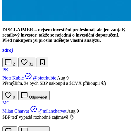
DISCLAIMER – nejsem investiční profesionál, ale jen zaujatý
retailový investor, takže se nejedná o investiční doporučení.
Před nákupem jsi prosím udělejte vlastní analýzu.
zdroj
2
31
PK
Piotr Kubic
@piotrkubic
Aug 9
Přemýšlím, že bych
$BP
nakoupil a
$CVX
přikoupil 🤔
0
Odpovědět
MC
Milan Charvat
@milancharvat
Aug 9
$BP teď vypadá rozhodně zajímavě 👌