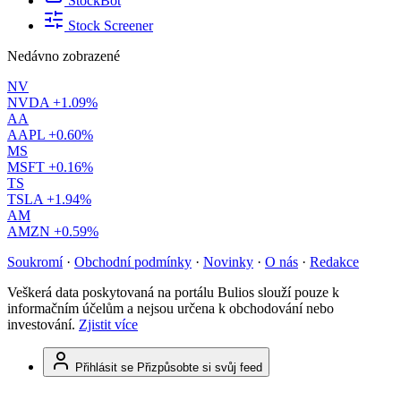
StockBot
Stock Screener
Nedávno zobrazené
NV
NVDA
+1.09%
AA
AAPL
+0.60%
MS
MSFT
+0.16%
TS
TSLA
+1.94%
AM
AMZN
+0.59%
Soukromí
·
Obchodní podmínky
·
Novinky
·
O nás
·
Redakce
Veškerá data poskytovaná na portálu Bulios slouží pouze k
informačním účelům a nejsou určena k obchodování nebo
investování.
Zjistit více
Přihlásit se
Přizpůsobte si svůj feed