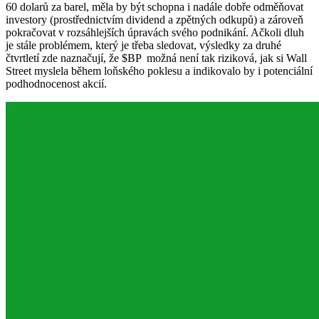
60 dolarů za barel, měla by být schopna i nadále dobře odměňovat
investory (prostřednictvím dividend a zpětných odkupů) a zároveň
pokračovat v rozsáhlejších úpravách svého podnikání. Ačkoli dluh
je stále problémem, který je třeba sledovat, výsledky za druhé
čtvrtletí zde naznačují, že
$BP
možná není tak riziková, jak si Wall
Street myslela během loňského poklesu a indikovalo by i potenciální
podhodnocenost akcií.