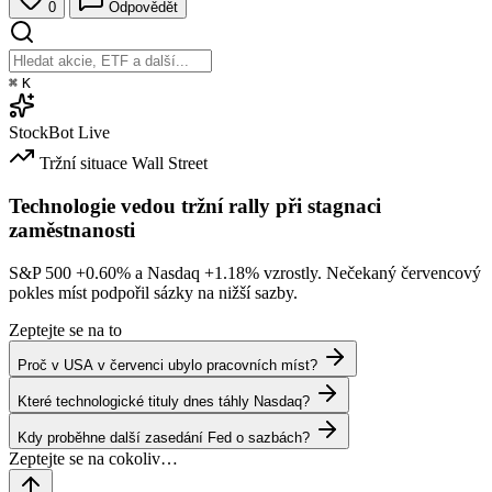
0
Odpovědět
⌘
K
StockBot
Live
Tržní situace
Wall Street
Technologie vedou tržní rally při stagnaci
zaměstnanosti
S&P 500
+0.60%
a Nasdaq
+1.18%
vzrostly. Nečekaný červencový
pokles míst podpořil sázky na nižší sazby.
Zeptejte se na to
Proč v USA v červenci ubylo pracovních míst?
Které technologické tituly dnes táhly Nasdaq?
Kdy proběhne další zasedání Fed o sazbách?