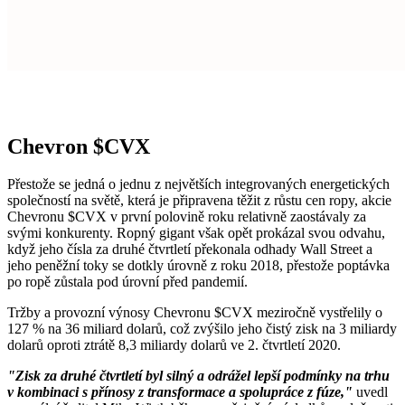
Chevron
$CVX
Přestože se jedná o jednu z největších integrovaných energetických
společností na světě, která je připravena těžit z růstu cen ropy, akcie
Chevronu
$CVX
v první polovině roku relativně zaostávaly za
svými konkurenty. Ropný gigant však opět prokázal svou odvahu,
když jeho čísla za druhé čtvrtletí překonala odhady Wall Street a
jeho peněžní toky se dotkly úrovně z roku 2018, přestože poptávka
po ropě zůstala pod úrovní před pandemií.
Tržby a provozní výnosy Chevronu
$CVX
meziročně vystřelily o
127 % na 36 miliard dolarů, což zvýšilo jeho čistý zisk na 3 miliardy
dolarů oproti ztrátě 8,3 miliardy dolarů ve 2. čtvrtletí 2020.
"Zisk za druhé čtvrtletí byl silný a odrážel lepší podmínky na trhu
v kombinaci s přínosy z transformace a spolupráce z fúze,"
uvedl