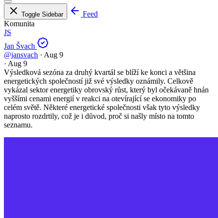
Feed
Toggle Sidebar
Komunita
JS
Jan Švach
@jansvach
·
Aug 9
·
Aug 9
Výsledková sezóna za druhý kvartál se blíží ke konci a většina
energetických společností již své výsledky oznámily. Celkově
vykázal sektor energetiky obrovský růst, který byl očekávaně hnán
vyššími cenami energií v reakci na otevírající se ekonomiky po
celém světě. Některé energetické společnosti však tyto výsledky
naprosto rozdrtily, což je i důvod, proč si našly místo na tomto
seznamu.