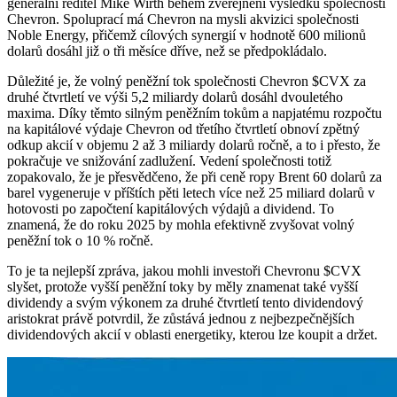
generální ředitel Mike Wirth během zveřejnění výsledků společnosti
Chevron. Spoluprací má Chevron na mysli akvizici společnosti
Noble Energy, přičemž cílových synergií v hodnotě 600 milionů
dolarů dosáhl již o tři měsíce dříve, než se předpokládalo.
Důležité je, že volný peněžní tok společnosti Chevron
$CVX
za
druhé čtvrtletí ve výši 5,2 miliardy dolarů dosáhl dvouletého
maxima. Díky těmto silným peněžním tokům a napjatému rozpočtu
na kapitálové výdaje Chevron od třetího čtvrtletí obnoví zpětný
odkup akcií v objemu 2 až 3 miliardy dolarů ročně, a to i přesto, že
pokračuje ve snižování zadlužení. Vedení společnosti totiž
zopakovalo, že je přesvědčeno, že při ceně ropy Brent 60 dolarů za
barel vygeneruje v příštích pěti letech více než 25 miliard dolarů v
hotovosti po započtení kapitálových výdajů a dividend. To
znamená, že do roku 2025 by mohla efektivně zvyšovat volný
peněžní tok o 10 % ročně.
To je ta nejlepší zpráva, jakou mohli investoři Chevronu
$CVX
slyšet, protože vyšší peněžní toky by měly znamenat také vyšší
dividendy a svým výkonem za druhé čtvrtletí tento dividendový
aristokrat právě potvrdil, že zůstává jednou z nejbezpečnějších
dividendových akcií v oblasti energetiky, kterou lze koupit a držet.