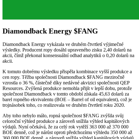
Diamondback Energy
$FANG
Diamondback Energy vykázala ve druhém čtvrtletí výjimečné
výsledky. Producent ropy dosáhl upraveného zisku 2,40 dolarů na
akcii, čímž překonal konsensuální odhad analytiků o 0,20 dolarů na
akcii.
K tomuto dobrému výsledku přispěla kombinace vyšší produkce a
cen ropy. Těžba společnosti Diamondback
$FANG
meziročně
vzrostla o 36 %, částečně díky nedávné akvizici společnosti QEP
Resources. Zvýšená produkce nemohla přijít v lepší dobu, protože
společnost Diamondback v tomto období získala 45,63 dolarů za
barel ropného ekvivalentu (BOE – Barrel of oil equivalent), což je
trojnásobek toho, co realizovala ve druhém čtvrtletí roku 2020.
Aby toho nebylo málo, ropná společnost
$FANG
zvýšila svůj
celoroční výhled produkce a zároveň snížila výhled kapitálových
výdajů. Nyní očekává, že za celý rok vytěží 363 000 až 370 000
BOE denně, což je nárůst oproti předchozímu výhledu 350 000 až
360 000 BOE denně, a zároveň snížila výhled kapitálových výdajů