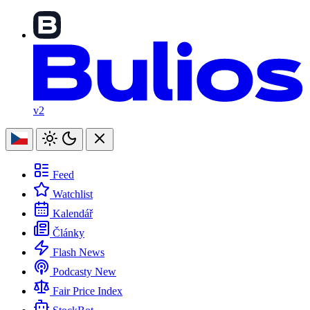
v2
Feed
Watchlist
Kalendář
Články
Flash News
Podcasty
New
Fair Price Index