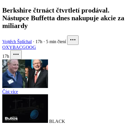
Berkshire čtrnáct čtvrtletí prodával.
Nástupce Buffetta dnes nakupuje akcie za
miliardy
Vojtěch Šplíchal
·
17h
·
5 min čtení
OXY
BAC
GOOG
17h
Číst více
BLACK