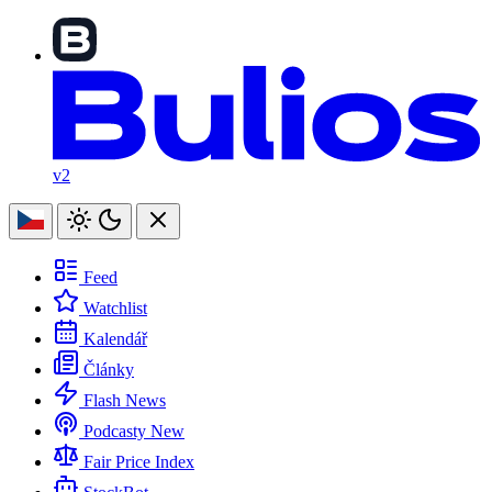
v2
Feed
Watchlist
Kalendář
Články
Flash News
Podcasty
New
Fair Price Index