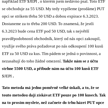
například ETF
$JEPI
, o kterém jsem nedávno psal. Toto ETF
se obchoduje za 55 USD. My tedy vypíšeme (prodáme) PUT
opci se strikem třeba 50 USD a dobou expirace 6.3.2023.
Dostaneme za to třeba 200 USD. To znamená, že jestli
6.3.2023 bude cena ETF pod 50 USD, tak s největší
pravděpodobností obchodník, který od nás opci zakoupil,
využije svého práva požadovat po nás odkoupení 100 kusů
ETF za 50 USD za kus. Tím pádem se jedná o povinnost, a
nezasahují do toho žádné omezení.
Takže nám se z účtu
strhne 5500 USD, a přibude nám na účtu 100 kusů ETF
$JEPI
.
Tato metoda má jedno poměrně velké úskalí, a to, že se
touto metodou dají získávat ETF pouze po 100 kusech. Tak
na to prosím myslete, než začnete do trhu házet PUT opce