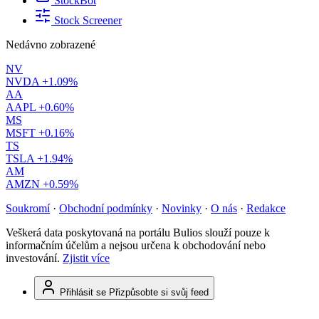
StockBot
Stock Screener
Nedávno zobrazené
NV
NVDA
+1.09%
AA
AAPL
+0.60%
MS
MSFT
+0.16%
TS
TSLA
+1.94%
AM
AMZN
+0.59%
Soukromí
·
Obchodní podmínky
·
Novinky
·
O nás
·
Redakce
Veškerá data poskytovaná na portálu Bulios slouží pouze k
informačním účelům a nejsou určena k obchodování nebo
investování.
Zjistit více
Přihlásit se
Přizpůsobte si svůj feed