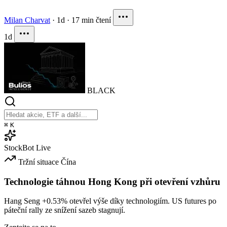
Milan Charvat
·
1d
·
17 min čtení
1d
BLACK
⌘
K
StockBot
Live
Tržní situace
Čína
Technologie táhnou Hong Kong při otevření vzhůru
Hang Seng
+0.53%
otevřel výše díky technologiím. US futures po
páteční rally ze snížení sazeb stagnují.