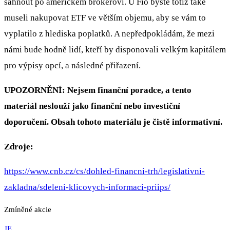
sáhnout po americkém brokerovi. U Fio byste totiž také
museli nakupovat ETF ve větším objemu, aby se vám to
vyplatilo z hlediska poplatků. A nepředpokládám, že mezi
námi bude hodně lidí, kteří by disponovali velkým kapitálem
pro výpisy opcí, a následné přiřazení.
UPOZORNĚNÍ: Nejsem finanční poradce, a tento
materiál neslouží jako finanční nebo investiční
doporučení. Obsah tohoto materiálu je čistě informativní.
Zdroje:
https://www.cnb.cz/cs/dohled-financni-trh/legislativni-
zakladna/sdeleni-klicovych-informaci-priips/
Zmíněné akcie
JE