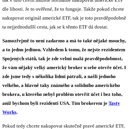
tak v tuto chvíli můžete normálně nakupovat americké ETF
dle libosti. Je to ověřené, že to funguje. Takže pokud chcete
nakupovat originál americké ETF, tak je toto pravděpodobně
ta nejjednodušší cesta, jak se k těmto ETF dá dostat.
Samozřejmě to není zadarmo a má to také nějaké mouchy,
a to jednu jedinou. Vzhledem k tomu, že nejste rezidentem
Spojených států, tak je zde velmi malá pravděpodobnost,
že vám nějaký velký americký broker u sebe otevře účet. I
zde jsme tedy s několika lidmi pátrali, a našli jednoho
velkého, a hlavně taky známého a solidního amerického
brokera, u kterého nebyl problém otevřít účet i bez toho,
aniž bychom byli rezidenti USA. Tím brokerem je
Tasty
Works
.
Pokud tedy chcete nakupovat skutečně pravé americké ETF,