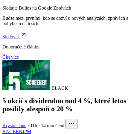
Sledujte Bulios na Google Zprávách
Buďte mezi prvními, kdo se dozví o nových analýzách, zprávách a
pohybech na trzích.
Sledovat
Doporučené články
Číst více
BLACK
5 akcií s dividendou nad 4 %, které letos
posílily alespoň o 20 %
Krystof Jane
·
11h
·
14 min čtení
BAC
BEN
JPM