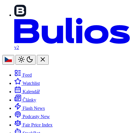
v2
Feed
Watchlist
Kalendář
Články
Flash News
Podcasty
New
Fair Price Index