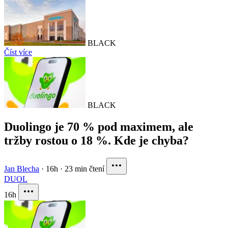
BLACK
Číst více
BLACK
Duolingo je 70 % pod maximem, ale
tržby rostou o 18 %. Kde je chyba?
Jan Blecha
·
16h
·
23 min čtení
DUOL
16h