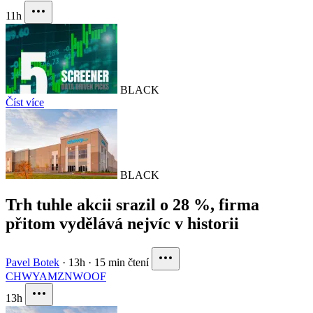
11h
BLACK
Číst více
BLACK
Trh tuhle akcii srazil o 28 %, firma
přitom vydělává nejvíc v historii
Pavel Botek
·
13h
·
15 min čtení
CHWY
AMZN
WOOF
13h