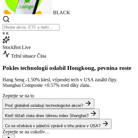
BLACK
⌘
K
StockBot
Live
Tržní situace
Čína
Pokles technologií oslabil Hongkong, pevnina roste
Hang Seng
-1.50%
klesl, výprodej tech v USA zasáhl čipy.
Shanghai Composite
+0.57%
rostl díky zlatu.
Zeptejte se na to
Proč globálně oslabují technologické akcie?
Kteří těžaři zlata dnes táhnou index Shanghai?
Co se očekává v páteční zprávě o trhu práce v USA?