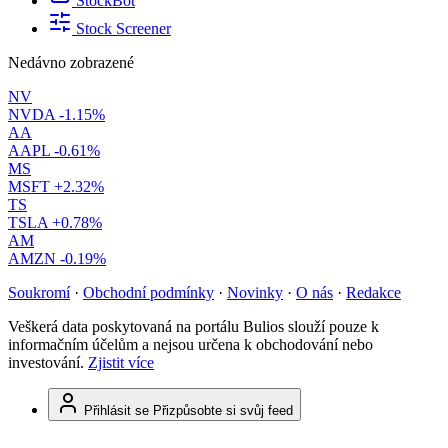
StockBot
Stock Screener
Nedávno zobrazené
NV
NVDA
-1.15%
AA
AAPL
-0.61%
MS
MSFT
+2.32%
TS
TSLA
+0.78%
AM
AMZN
-0.19%
Soukromí
·
Obchodní podmínky
·
Novinky
·
O nás
·
Redakce
Veškerá data poskytovaná na portálu Bulios slouží pouze k
informačním účelům a nejsou určena k obchodování nebo
investování.
Zjistit více
Přihlásit se
Přizpůsobte si svůj feed