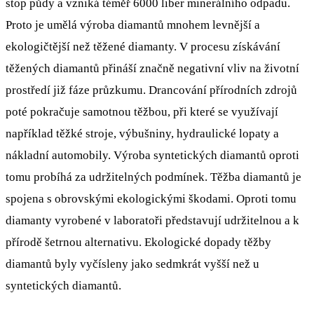
stop půdy a vzniká téměř 6000 liber minerálního odpadu.
Proto je umělá výroba diamantů mnohem levnější a
ekologičtější než těžené diamanty. V procesu získávání
těžených diamantů přináší značně negativní vliv na životní
prostředí již fáze průzkumu. Drancování přírodních zdrojů
poté pokračuje samotnou těžbou, při které se využívají
například těžké stroje, výbušniny, hydraulické lopaty a
nákladní automobily. Výroba syntetických diamantů oproti
tomu probíhá za udržitelných podmínek. Těžba diamantů je
spojena s obrovskými ekologickými škodami. Oproti tomu
diamanty vyrobené v laboratoři představují udržitelnou a k
přírodě šetrnou alternativu. Ekologické dopady těžby
diamantů byly vyčísleny jako sedmkrát vyšší než u
syntetických diamantů.