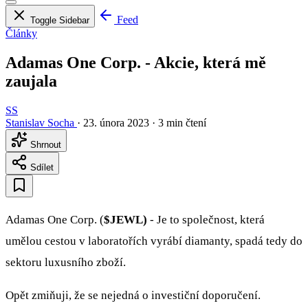
Feed
Toggle Sidebar
Články
Adamas One Corp. - Akcie, která mě
zaujala
SS
Stanislav Socha
·
23. února 2023
·
3 min čtení
Shrnout
Sdílet
Adamas One Corp. (
$JEWL)
- Je to společnost, která
umělou cestou v laboratořích vyrábí diamanty, spadá tedy do
sektoru luxusního zboží.
Opět zmiňuji, že se nejedná o investiční doporučení.