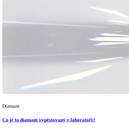
Diamant
Co je to diamant vypěstovaný v laboratoři?