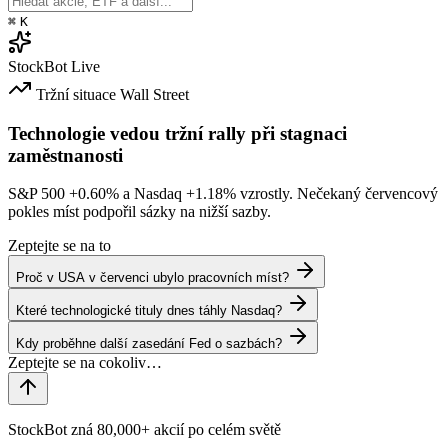
⌘
K
StockBot
Live
Tržní situace
Wall Street
Technologie vedou tržní rally při stagnaci
zaměstnanosti
S&P 500
+0.60%
a Nasdaq
+1.18%
vzrostly. Nečekaný červencový
pokles míst podpořil sázky na nižší sazby.
Zeptejte se na to
Proč v USA v červenci ubylo pracovních míst?
Které technologické tituly dnes táhly Nasdaq?
Kdy proběhne další zasedání Fed o sazbách?
StockBot zná 80,000+ akcií po celém světě