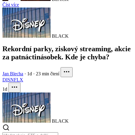
Číst více
BLACK
Rekordní parky, ziskový streaming, akcie
za patnáctinásobek. Kde je chyba?
Jan Blecha
·
1d
·
23 min čtení
DIS
NFLX
1d
BLACK