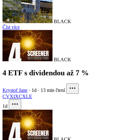
BLACK
Číst více
BLACK
4 ETF s dividendou až 7 %
Krystof Jane
·
1d
·
13 min čtení
CVX
IXC
XLE
1d
BLACK