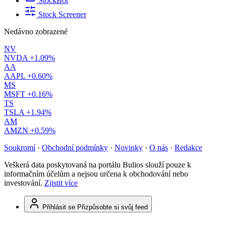
StockBot
Stock Screener
Nedávno zobrazené
NV
NVDA
+1.09%
AA
AAPL
+0.60%
MS
MSFT
+0.16%
TS
TSLA
+1.94%
AM
AMZN
+0.59%
Soukromí
·
Obchodní podmínky
·
Novinky
·
O nás
·
Redakce
Veškerá data poskytovaná na portálu Bulios slouží pouze k
informačním účelům a nejsou určena k obchodování nebo
investování.
Zjistit více
Přihlásit se
Přizpůsobte si svůj feed