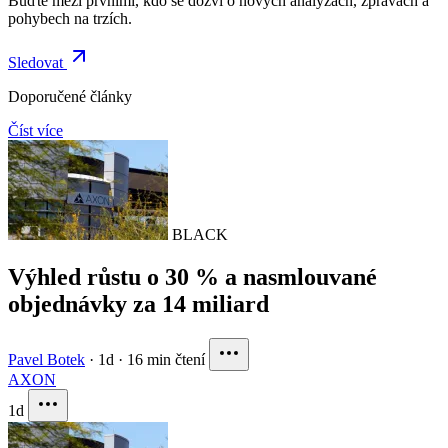
Buďte mezi prvními, kdo se dozví o nových analýzách, zprávách a
pohybech na trzích.
Sledovat
Doporučené články
Číst více
BLACK
Výhled růstu o 30 % a nasmlouvané
objednávky za 14 miliard
Pavel Botek
·
1d
·
16 min čtení
AXON
1d