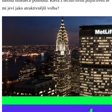
mnoha ohledech podobná. Která z těchto dvou pojišťoven se
mi jeví jako atraktivnější volba?