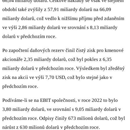
66,04 miliardy dolarů. Celkové náklady se však ve stejném
období také zvýšily z 57,91 miliardy dolarů na 66,09
miliardy dolarů, což vedlo k nižšímu příjmu před zdaněním
ve výši 2,86 miliardy dolarů ve srovnání s 8,13 miliardy
dolarů v předchozím roce.
Po započtení daňových rezerv činil čistý zisk pro kmenové
akcionáře 2,35 miliardy dolarů, což byl pokles z 6,35
miliardy dolarů v předchozím roce. Výsledkem byl zředěný
zisk na akcii ve výši 7,70 USD, což bylo stejné jako v
předchozím roce.
Podíváme-li se na EBIT společnosti, v roce 2022 to bylo
3,80 miliardy dolarů, ve srovnání s 9,05 miliardy dolarů v
předchozím roce. Odpisy činily 673 milionů dolarů, což byl
nárůst z 630 milionů dolarů v předchozím roce.