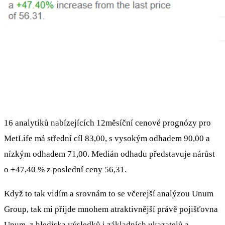
16 analytiků nabízejících 12měsíční cenové prognózy pro
MetLife má střední cíl 83,00, s vysokým odhadem 90,00 a
nízkým odhadem 71,00. Medián odhadu představuje nárůst
o +47,40 % z poslední ceny 56,31.
Když to tak vidím a srovnám to se včerejší analýzou Unum
Group, tak mi přijde mnohem atraktivnější právě pojišťovna
Unum, z hlediska výsledků i základních ukazatelů a