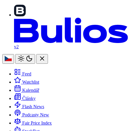
v2
Feed
Watchlist
Kalendář
Články
Flash News
Podcasty
New
Fair Price Index