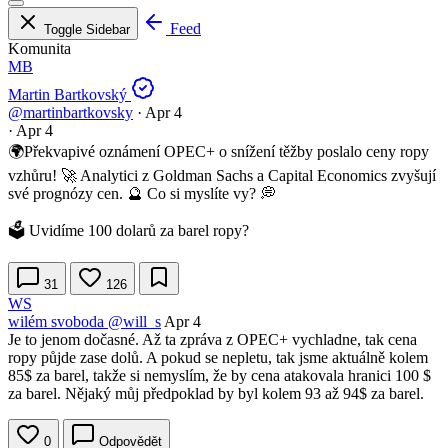
Feed
Toggle Sidebar
Komunita
MB
Martin Bartkovský
@martinbartkovsky
·
Apr 4
·
Apr 4
🌍Překvapivé oznámení OPEC+ o snížení těžby poslalo ceny ropy
vzhůru! 🚀 Analytici z Goldman Sachs a Capital Economics zvyšují
své prognózy cen. 🔮 Co si myslíte vy? 💭
🗳️ Uvidíme 100 dolarů za barel ropy?
31
126
WS
wilém svoboda
@will_s
Apr 4
Je to jenom dočasné. Až ta zpráva z OPEC+ vychladne, tak cena
ropy půjde zase dolů. A pokud se nepletu, tak jsme aktuálně kolem
85$ za barel, takže si nemyslím, že by cena atakovala hranici 100 $
za barel. Nějaký můj předpoklad by byl kolem 93 až 94$ za barel.
0
Odpovědět