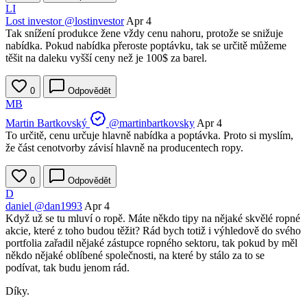
LI
Lost investor
@lostinvestor
Apr 4
Tak snížení produkce žene vždy cenu nahoru, protože se snižuje
nabídka. Pokud nabídka přeroste poptávku, tak se určitě můžeme
těšit na daleku vyšší ceny než je 100$ za barel.
0
Odpovědět
MB
Martin Bartkovský
@martinbartkovsky
Apr 4
To určitě, cenu určuje hlavně nabídka a poptávka. Proto si myslím,
že část cenotvorby závisí hlavně na producentech ropy.
0
Odpovědět
D
daniel
@dan1993
Apr 4
Když už se tu mluví o ropě. Máte někdo tipy na nějaké skvělé ropné
akcie, které z toho budou těžit? Rád bych totiž i výhledově do svého
portfolia zařadil nějaké zástupce ropného sektoru, tak pokud by měl
někdo nějaké oblíbené společnosti, na které by stálo za to se
podívat, tak budu jenom rád.
Díky.