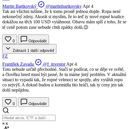
Martin Bartkovský
@martinbartkovsky
Apr 4
Tak asi všichni tušíme, že k tomu prostě jednou dojde. Ropa není
nekonečný zdroj. Akorát si myslím, že to teď ty nové ropné koalice
dokážou na těch 100 USD vytáhnout. Obavu mám spíš z toho, že se
té ceně potom zase nebude chtít zpátky dolů.😉
0
Odpovědět
Zobrazit 1 další odpověď
FZ
František Zavada
@f_investor
Apr 4
Toto nebude určitě přechodné. Stačí se podívat, co se děje ve světě,
a člověku hned musí být jasné, že tu máme jistý problém. V aktuální
situaci to vypadá tak, že ropné velmoci se spojily, aby vytáhli ropu
co nejvýš. A dokud budou u kormidla tito hráči, tak ty ceny jen tak
dolů nepůjdou.
0
Odpovědět
⌘
K