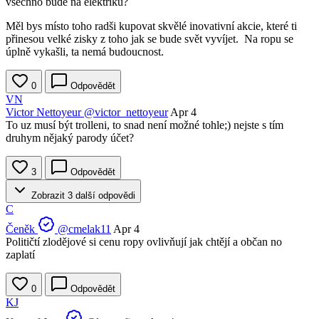
všechno bude na elektriku?
Měl bys místo toho radši kupovat skvělé inovativní akcie, které ti
přinesou velké zisky z toho jak se bude svět vyvíjet. Na ropu se
úplně vykašli, ta nemá budoucnost.
0
Odpovědět
VN
Victor Nettoyeur
@victor_nettoyeur
Apr 4
To uz musí být trolleni, to snad není možné tohle;) nejste s tím
druhym nějaký parody účet?
3
Odpovědět
Zobrazit 3 další odpovědi
C
Čeněk
@cmelak11
Apr 4
Političtí zlodějové si cenu ropy ovlivňují jak chtějí a občan no
zaplatí
0
Odpovědět
KJ