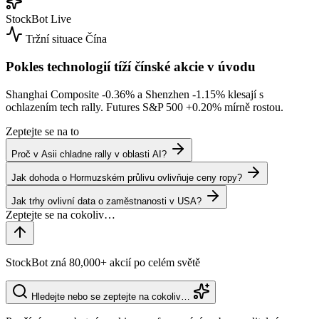
StockBot
Live
Tržní situace
Čína
Pokles technologií tíží čínské akcie v úvodu
Shanghai Composite
-0.36%
a Shenzhen
-1.15%
klesají s
ochlazením tech rally. Futures S&P 500
+0.20%
mírně rostou.
Zeptejte se na to
Proč v Asii chladne rally v oblasti AI?
Jak dohoda o Hormuzském průlivu ovlivňuje ceny ropy?
Jak trhy ovlivní data o zaměstnanosti v USA?
StockBot zná 80,000+ akcií po celém světě
Hledejte nebo se zeptejte na cokoliv…