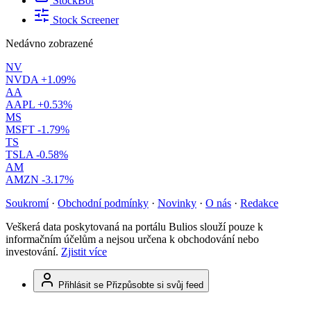
StockBot
Stock Screener
Nedávno zobrazené
NV
NVDA
+1.09%
AA
AAPL
+0.53%
MS
MSFT
-1.79%
TS
TSLA
-0.58%
AM
AMZN
-3.17%
Soukromí
·
Obchodní podmínky
·
Novinky
·
O nás
·
Redakce
Veškerá data poskytovaná na portálu Bulios slouží pouze k
informačním účelům a nejsou určena k obchodování nebo
investování.
Zjistit více
Přihlásit se
Přizpůsobte si svůj feed