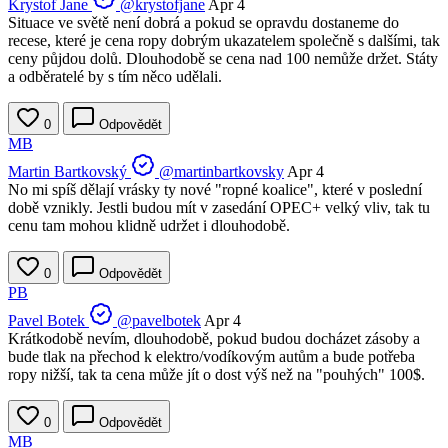
Krystof Jane
@krystofjane
Apr 4
Situace ve světě není dobrá a pokud se opravdu dostaneme do
recese, které je cena ropy dobrým ukazatelem společně s dalšími, tak
ceny půjdou dolů. Dlouhodobě se cena nad 100 nemůže držet. Státy
a odběratelé by s tím něco udělali.
0
Odpovědět
MB
Martin Bartkovský
@martinbartkovsky
Apr 4
No mi spíš dělají vrásky ty nové "ropné koalice", které v poslední
době vznikly. Jestli budou mít v zasedání OPEC+ velký vliv, tak tu
cenu tam mohou klidně udržet i dlouhodobě.
0
Odpovědět
PB
Pavel Botek
@pavelbotek
Apr 4
Krátkodobě nevím, dlouhodobě, pokud budou docházet zásoby a
bude tlak na přechod k elektro/vodíkovým autům a bude potřeba
ropy nižší, tak ta cena může jít o dost výš než na "pouhých" 100$.
0
Odpovědět
MB