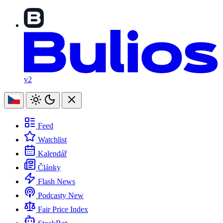
v2
Feed
Watchlist
Kalendář
Články
Flash News
Podcasty
New
Fair Price Index