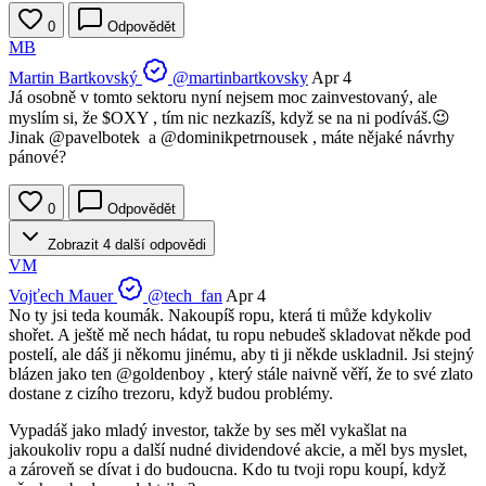
0
Odpovědět
MB
Martin Bartkovský
@martinbartkovsky
Apr 4
Já osobně v tomto sektoru nyní nejsem moc zainvestovaný, ale
myslím si, že
$OXY
, tím nic nezkazíš, když se na ni podíváš.😉
Jinak
@pavelbotek
a
@dominikpetrnousek
, máte nějaké návrhy
pánové?
0
Odpovědět
Zobrazit 4 další odpovědi
VM
Vojťech Mauer
@tech_fan
Apr 4
No ty jsi teda koumák. Nakoupíš ropu, která ti může kdykoliv
shořet. A ještě mě nech hádat, tu ropu nebudeš skladovat někde pod
postelí, ale dáš ji někomu jinému, aby ti ji někde uskladnil. Jsi stejný
blázen jako ten
@goldenboy
, který stále naivně věří, že to své zlato
dostane z cizího trezoru, když budou problémy.
Vypadáš jako mladý investor, takže by ses měl vykašlat na
jakoukoliv ropu a další nudné dividendové akcie, a měl bys myslet,
a zároveň se dívat i do budoucna. Kdo tu tvoji ropu koupí, když