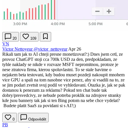
20
109
VN
Victor Nettoyeur
@victor_nettoyeur
Apr 26
Rikali tam jak to AI chteji presne monetizovat?:) Dnes jsem cetl, ze
provoz ChatGPT stoji cca 700k USD za den, predpokladam, ze
tyhle naklady se nikde v rozvaze MSFT nepromitnou, protoze je
nese ztratova firma, kterou spoluvlastni. To se stale bavime o
nejakem beta testovani, kdy budou muset pozdeji nakoupit mnohem
vice GPU a spali na tom nasobne vice penez, aby si vsadili na to, ze
se jim podari zvetsit svuj podil ve vyhledavani. Otazka je, jak se pak
dostanou k penezum za reklamu? Pokud ten chat bude tak
dobry/presvedcivy, ze nebude potreba proklik na zdrojove stranky
kde jsou bannery tak jak si ten Bing potom na sebe chce vydelat?
Budete platit SaaS za povidani si s AI?;)
0
Odpovědět
PB