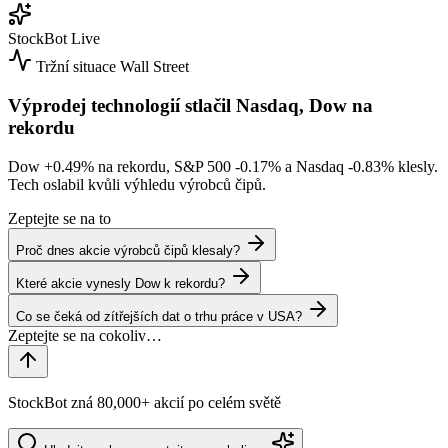
StockBot
Live
Tržní situace
Wall Street
Výprodej technologií stlačil Nasdaq, Dow na
rekordu
Dow
+0.49%
na rekordu, S&P 500
-0.17%
a Nasdaq
-0.83%
klesly.
Tech oslabil kvůli výhledu výrobců čipů.
Zeptejte se na to
Proč dnes akcie výrobců čipů klesaly?
Které akcie vynesly Dow k rekordu?
Co se čeká od zítřejších dat o trhu práce v USA?
StockBot zná 80,000+ akcií po celém světě