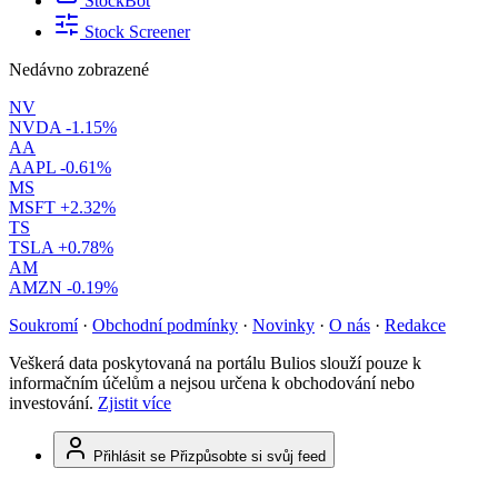
StockBot
Stock Screener
Nedávno zobrazené
NV
NVDA
-1.15%
AA
AAPL
-0.61%
MS
MSFT
+2.32%
TS
TSLA
+0.78%
AM
AMZN
-0.19%
Soukromí
·
Obchodní podmínky
·
Novinky
·
O nás
·
Redakce
Veškerá data poskytovaná na portálu Bulios slouží pouze k
informačním účelům a nejsou určena k obchodování nebo
investování.
Zjistit více
Přihlásit se
Přizpůsobte si svůj feed