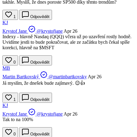
takhle. Myslíš, že dnes poroste SP500 díky těmto trendům?
1
Odpovědět
KJ
Krystof Jane
@krystofjane
Apr 26
Indexy - hlavně Nasdaq (QQQ) včera už po uzavření rostly hodně.
Uvidíme jestli to bude pokračovat, ale ze začátku bych čekal spíše
korekci, hlavně na
$MSFT
0
Odpovědět
MB
Martin Bartkovský
@martinbartkovsky
Apr 26
Já myslím, že dnešek bude zajímavý. 😉👍
1
Odpovědět
KJ
Krystof Jane
@krystofjane
Apr 26
Tak to na 100%
0
Odpovědět