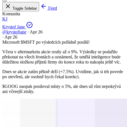
Feed
Toggle Sidebar
Komunita
KJ
Krystof Jane
@krystofjane
·
Apr 26
·
Apr 26
Microsoft
$MSFT
po výsledcích pořádně posílil!
Včera v aftermarketu akcie rostly až o 9%. Výsledky se podařilo
překonat na všech frontách a oznámení, že umělá inteligence bude
důležitou složkou příjmů firmy do konce roku to nakopla ještě víc.
Dnes se akcie zatím pěkně drží (+7.5%). Uvidíme, jak si trh povede
po otevření, ale osobně bych čekal korekci.
$GOOG
naopak posiloval místy o 5%, ale dnes už růst nepokrývá
ani včerejší ztráty.