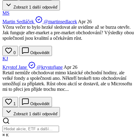
Zobrazit 1 další odpověď
MS
Martin Sedláček
@martinsedlacek
Apr 26
Včera večer to bylo hezké sledovat ale uvidíme až se burza otevře.
Jak funguje after-market a pre-market obchodování? Výsledky obou
společností jsou kvalitní a očekávám růst.
0
Odpovědět
KJ
Krystof Jane
@krystofjane
Apr 26
Retail nemůže obchodovat mimo klasické obchodní hodiny, ale
velké fondy a společnosti ano. Někteří brokeři toto obchodování
umožňují za příplatek. Růst obou akcií se dostavil, ale u Microsoftu
mi to přeci jen přijde trochu moc...
1
Odpovědět
Zobrazit 1 další odpověď
⌘
K