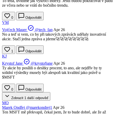
To teda, uvidíme jak vykročí indexy. Jestli budou pokračovat v pádu
ze včera nebo se vrátí do bočního trendu.
0
Odpovědět
VM
Vojťech Mauer
@tech_fan
Apr 26
No a teď si vem, co by při takových zprávách udělaly inovativní
akcie. Stačí jedna zpráva a jdeme🚀🚀🚀🚀🚀🚀🚀🚀
1
Odpovědět
KJ
Krystof Jane
@krystofjane
Apr 26
Ty akcie by posílili o desítky procent, to ano, ale nejdřív by ty
solidní výsledky musely být alespoň tak kvalitní jako právě u
$MSFT
0
Odpovědět
Zobrazit 1 další odpověď
MO
Marek Ondřej
@marekondrej1
Apr 26
Ten MSFT mě překvapil, čekal jsem, že to bude dobré, ale že až