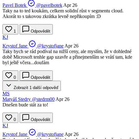
Pavel Botek
@pavelbotek
Apr 26
Taky na to ted koukám, celkem solidní růst v segmentu cloud.
Akorát to s takovou zkrátka levně nepřikoupím :D
1
Odpovědět
KJ
Krystof Jane
@krystofjane
Apr 26
Taky bych se rád podíval na nižší ceny, ale myslím, že v dohledné
době Microsoft tenhle gap uzavře a přinejmenším se vrátí tam, kde
byl ještě včera...doufám
0
Odpovědět
Zobrazit 1 další odpověď
MS
Matyáš Stedry
@stedrm00
Apr 26
Dnešen bude stát za to!
0
Odpovědět
KJ
Krystof Jane
@krystofjane
Apr 26