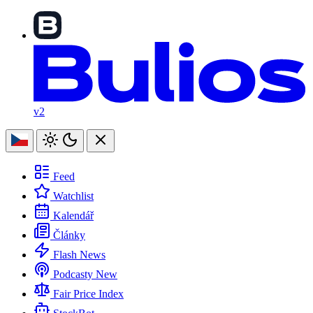
v2
Feed
Watchlist
Kalendář
Články
Flash News
Podcasty
New
Fair Price Index