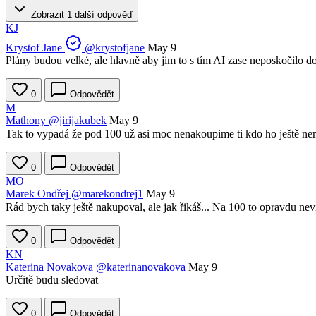
Zobrazit 1 další odpověď
KJ
Krystof Jane
@krystofjane
May 9
Plány budou velké, ale hlavně aby jim to s tím AI zase neposkočilo d
0
Odpovědět
M
Mathony
@jirijakubek
May 9
Tak to vypadá že pod 100 už asi moc nenakoupime ti kdo ho ještě ne
0
Odpovědět
MO
Marek Ondřej
@marekondrej1
May 9
Rád bych taky ještě nakupoval, ale jak řikáš... Na 100 to opravdu ne
0
Odpovědět
KN
Katerina Novakova
@katerinanovakova
May 9
Určitě budu sledovat
0
Odpovědět