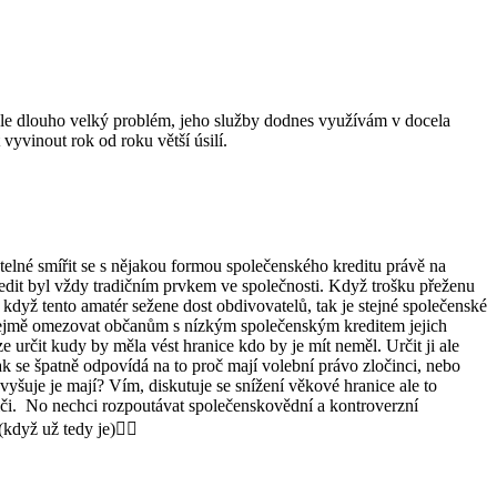
oogle dlouho velký problém, jeho služby dodnes využívám v docela
vyvinout rok od roku větší úsilí.
telné smířit se s nějakou formou společenského kreditu právě na
redit byl vždy tradičním prvkem ve společnosti. Když trošku přeženu
když tento amatér sežene dost obdivovatelů, tak je stejné společenské
ozřejmě omezovat občanům s nízkým společenským kreditem jejich
 určit kudy by měla vést hranice kdo by je mít neměl. Určit ji ale
 se špatně odpovídá na to proč mají volební právo zločinci, nebo
yšuje je mají? Vím, diskutuje se snížení věkové hranice ale to
oliči. No nechci rozpoutávat společenskovědní a kontroverzní
když už tedy je)🤷‍♂️