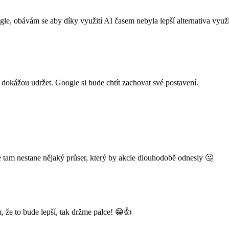
le, obávám se aby díky využití AI časem nebyla lepší alternativa vyu
 to dokážou udržet. Google si bude chtít zachovat své postavení.
e tam nestane nějaký průser, který by akcie dlouhodobě odnesly 🤔
, že to bude lepší, tak držme palce! 😁👍