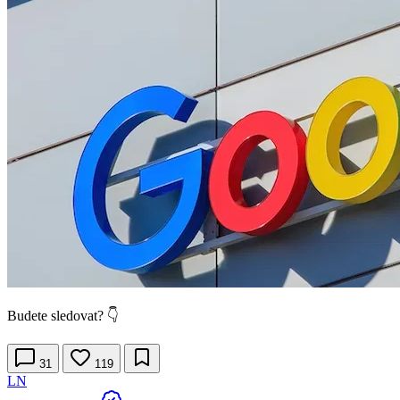
Budete sledovat? 👇
31
119
LN