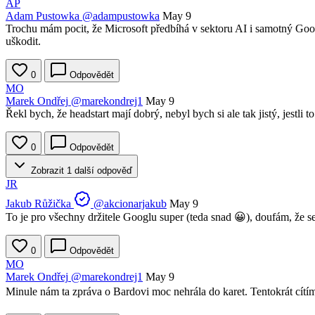
AP
Adam Pustowka
@adampustowka
May 9
Trochu mám pocit, že Microsoft předbíhá v sektoru AI i samotný Goog
uškodit.
0
Odpovědět
MO
Marek Ondřej
@marekondrej1
May 9
Řekl bych, že headstart mají dobrý, nebyl bych si ale tak jistý, jestli
0
Odpovědět
Zobrazit 1 další odpověď
JR
Jakub Růžička
@akcionarjakub
May 9
To je pro všechny držitele Googlu super (teda snad 😀), doufám, že s
0
Odpovědět
MO
Marek Ondřej
@marekondrej1
May 9
Minule nám ta zpráva o Bardovi moc nehrála do karet. Tentokrát cítím