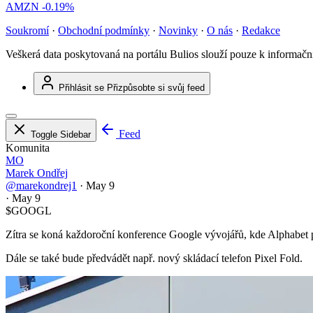
AMZN
-0.19%
Soukromí
·
Obchodní podmínky
·
Novinky
·
O nás
·
Redakce
Veškerá data poskytovaná na portálu Bulios slouží pouze k informač
Přihlásit se
Přizpůsobte si svůj feed
Feed
Toggle Sidebar
Komunita
MO
Marek Ondřej
@marekondrej1
·
May 9
·
May 9
$GOOGL
Zítra se koná každoroční konference Google vývojářů, kde Alphabet p
Dále se také bude předvádět např. nový skládací telefon Pixel Fold.