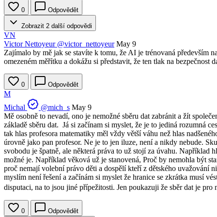
0
Odpovědět
Zobrazit 2 další odpovědi
VN
Victor Nettoyeur
@victor_nettoyeur
May 9
Zajímalo by mě jak se stavíte k tomu, že AI je trénovaná především n
omezeném měřítku a dokážu si představit, že ten tlak na bezpečnost dat
0
Odpovědět
M
Michal
@mich_s
May 9
Mě osobně to nevadí, ono je nemožné sběru dat zabránit a žít společ
základě sběru dat. Já si začínam si myslet, že je to jediná rozumná 
tak hlas profesora matematiky měl vždy větší váhu než hlas nadšeného
úrovně jako pan profesor. Ne je to jen iluze, není a nikdy nebude.
svobodu je špatně, ale některá práva to už stojí za úvahu. Například 
možné je. Například věková už je stanovená, Proč by nemohla být sta
proč nemají volební právo děti a dospělí kteří z dětského uvažování 
myslím není řešení a začínám si myslet že hranice se zkrátka musí vés
disputaci, na to jsou jiné přípežitosti. Jen poukazuji že sběr dat je p
0
Odpovědět