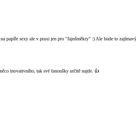
na papíře sexy ale v praxi jen pro "fajnšměkry" :) Ale bude to zajímavý
co inovativního, tak své fanoušky určitě najde. 👍