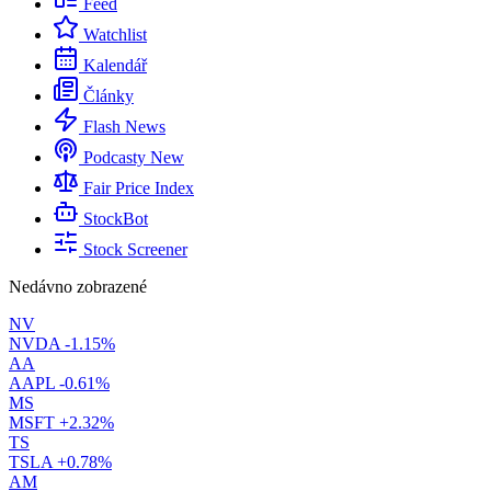
Feed
Watchlist
Kalendář
Články
Flash News
Podcasty
New
Fair Price Index
StockBot
Stock Screener
Nedávno zobrazené
NV
NVDA
-1.15%
AA
AAPL
-0.61%
MS
MSFT
+2.32%
TS
TSLA
+0.78%
AM