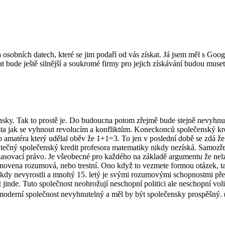
a osobních datech, které se jim podaří od vás získat. Já jsem měl s G
 bude ještě silnější a soukromé firmy pro jejich získávání budou muset 
ensky. Tak to prostě je. Do budoucna potom zřejmě bude stejně nevyhnu
cesta jak se vyhnout revolucím a konfliktům. Koneckonců společenský k
 amatéra který udělal oběv že 1+1=3. To jen v poslední době se zdá že 
 Skutečný společenský kredit profesora matematiky nikdy nezíská. Sam
hlasovací právo. Je všeobecné pro každého na základě argumentu že nelze
novena rozumová, nebo trestní. Ono když to vezmete formou otázek, tak
nikdy nevyrostli a mnohý 15. letý je svými rozumovými schopnostmi přev
t jinde. Tuto společnost neohrožují neschopní politici ale neschopní v
ro moderní společnost nevyhnutelný a měl by být společensky prospěšný. (