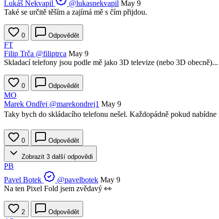
Lukáš Nekvapil
@lukasnekvapil
May 9
Také se určitě těším a zajímá mě s čím přijdou.
0
Odpovědět
FT
Filip Trča
@filiptrca
May 9
Skladací telefony jsou podle mě jako 3D televize (nebo 3D obecně)... 
0
Odpovědět
MO
Marek Ondřej
@marekondrej1
May 9
Taky bych do skládacího telefonu nešel. Každopádně pokud nabídne ně
0
Odpovědět
Zobrazit 3 další odpovědi
PB
Pavel Botek
@pavelbotek
May 9
Na ten Pixel Fold jsem zvědavý 👀
2
Odpovědět