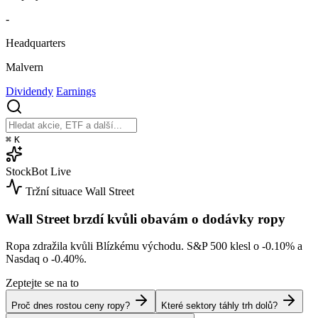
-
Headquarters
Malvern
Dividendy
Earnings
⌘
K
StockBot
Live
Tržní situace
Wall Street
Wall Street brzdí kvůli obavám o dodávky ropy
Ropa zdražila kvůli Blízkému východu. S&P 500 klesl o
-0.10%
a
Nasdaq o
-0.40%
.
Zeptejte se na to
Proč dnes rostou ceny ropy?
Které sektory táhly trh dolů?