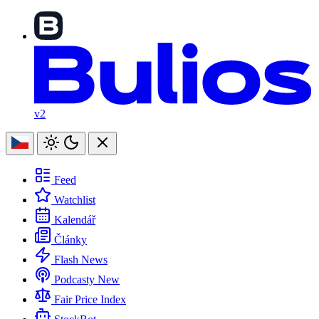
v2
Feed
Watchlist
Kalendář
Články
Flash News
Podcasty
New
Fair Price Index