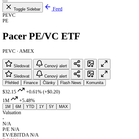
Feed
Toggle Sidebar
PEVC
PE
Pacer PE/VC ETF
PEVC · AMEX
Sledovat
Cenový alert
Sledovat
Cenový alert
Přehled
Finance
Články
Flash News
Komunita
$32.15
+0.61%
(+$0.20)
1M
+5.48%
1M
6M
YTD
1Y
5Y
MAX
Valuation
-
N/A
P/E
N/A
EV/EBITDA
N/A