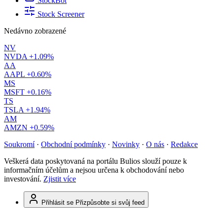
StockBot
Stock Screener
Nedávno zobrazené
NV
NVDA
+1.09%
AA
AAPL
+0.60%
MS
MSFT
+0.16%
TS
TSLA
+1.94%
AM
AMZN
+0.59%
Soukromí
·
Obchodní podmínky
·
Novinky
·
O nás
·
Redakce
Veškerá data poskytovaná na portálu Bulios slouží pouze k
informačním účelům a nejsou určena k obchodování nebo
investování.
Zjistit více
Přihlásit se
Přizpůsobte si svůj feed