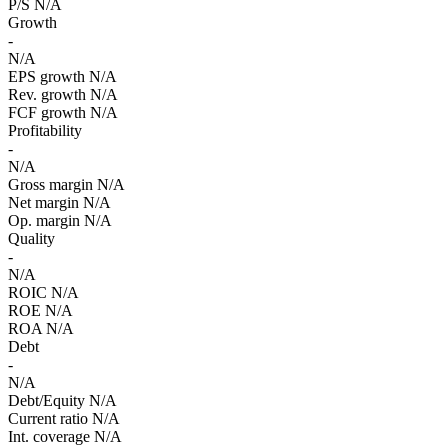
P/S
N/A
Growth
-
N/A
EPS growth
N/A
Rev. growth
N/A
FCF growth
N/A
Profitability
-
N/A
Gross margin
N/A
Net margin
N/A
Op. margin
N/A
Quality
-
N/A
ROIC
N/A
ROE
N/A
ROA
N/A
Debt
-
N/A
Debt/Equity
N/A
Current ratio
N/A
Int. coverage
N/A