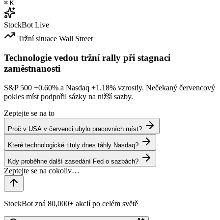
⌘
K
StockBot
Live
Tržní situace
Wall Street
Technologie vedou tržní rally při stagnaci
zaměstnanosti
S&P 500
+0.60%
a Nasdaq
+1.18%
vzrostly. Nečekaný červencový
pokles míst podpořil sázky na nižší sazby.
Zeptejte se na to
Proč v USA v červenci ubylo pracovních míst?
Které technologické tituly dnes táhly Nasdaq?
Kdy proběhne další zasedání Fed o sazbách?
StockBot zná 80,000+ akcií po celém světě