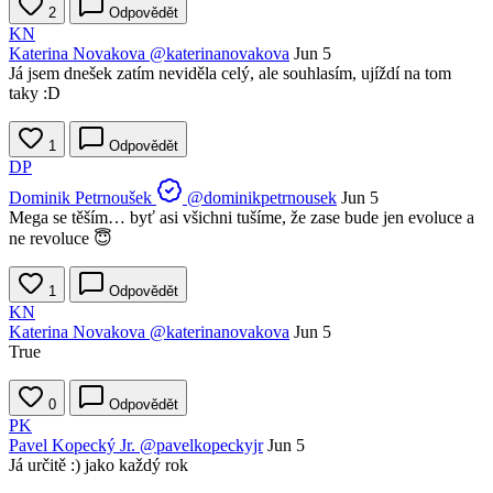
2
Odpovědět
KN
Katerina Novakova
@katerinanovakova
Jun 5
Já jsem dnešek zatím neviděla celý, ale souhlasím, ujíždí na tom
taky :D
1
Odpovědět
DP
Dominik Petrnoušek
@dominikpetrnousek
Jun 5
Mega se těším… byť asi všichni tušíme, že zase bude jen evoluce a
ne revoluce 😇
1
Odpovědět
KN
Katerina Novakova
@katerinanovakova
Jun 5
True
0
Odpovědět
PK
Pavel Kopecký Jr.
@pavelkopeckyjr
Jun 5
Já určitě :) jako každý rok