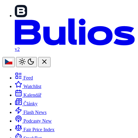
v2
Feed
Watchlist
Kalendář
Články
Flash News
Podcasty
New
Fair Price Index