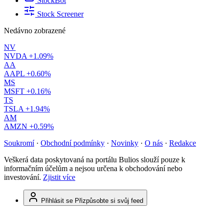
StockBot
Stock Screener
Nedávno zobrazené
NV
NVDA
+1.09%
AA
AAPL
+0.60%
MS
MSFT
+0.16%
TS
TSLA
+1.94%
AM
AMZN
+0.59%
Soukromí
·
Obchodní podmínky
·
Novinky
·
O nás
·
Redakce
Veškerá data poskytovaná na portálu Bulios slouží pouze k
informačním účelům a nejsou určena k obchodování nebo
investování.
Zjistit více
Přihlásit se
Přizpůsobte si svůj feed