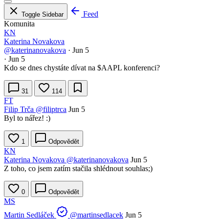
Feed
Toggle Sidebar
Komunita
KN
Katerina Novakova
@katerinanovakova
·
Jun 5
·
Jun 5
Kdo se dnes chystáte dívat na
$AAPL
konferenci?
31
114
FT
Filip Trča
@filiptrca
Jun 5
Byl to nářez! :)
1
Odpovědět
KN
Katerina Novakova
@katerinanovakova
Jun 5
Z toho, co jsem zatím stačila shlédnout souhlas;)
0
Odpovědět
MS
Martin Sedláček
@martinsedlacek
Jun 5