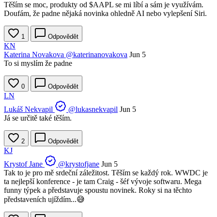
Těším se moc, produkty od
$AAPL
se mi líbí a sám je využívám.
Doufám, že padne nějaká novinka ohledně AI nebo vylepšení Siri.
1
Odpovědět
KN
Katerina Novakova
@katerinanovakova
Jun 5
To si myslím že padne
0
Odpovědět
LN
Lukáš Nekvapil
@lukasnekvapil
Jun 5
Já se určitě také těším.
2
Odpovědět
KJ
Krystof Jane
@krystofjane
Jun 5
Tak to je pro mě srdeční záležitost. Těším se každý rok. WWDC je
ta nejlepší konference - je tam Craig - šéf vývoje softwaru. Mega
funny týpek a představuje spoustu novinek. Roky si na těchto
představeních ujíždím...😅