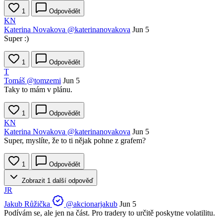
1
Odpovědět
KN
Katerina Novakova
@katerinanovakova
Jun 5
Super :)
1
Odpovědět
T
Tomáš
@tomzemi
Jun 5
Taky to mám v plánu.
1
Odpovědět
KN
Katerina Novakova
@katerinanovakova
Jun 5
Super, myslíte, že to ti nějak pohne z grafem?
1
Odpovědět
Zobrazit 1 další odpověď
JR
Jakub Růžička
@akcionarjakub
Jun 5
Podívám se, ale jen na část. Pro tradery to určitě poskytne volatilitu.