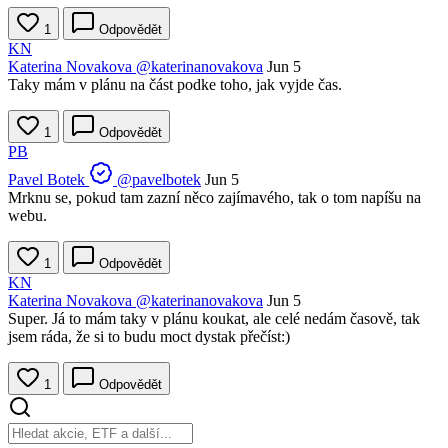
1
Odpovědět
KN
Katerina Novakova
@katerinanovakova
Jun 5
Taky mám v plánu na část podke toho, jak vyjde čas.
1
Odpovědět
PB
Pavel Botek
@pavelbotek
Jun 5
Mrknu se, pokud tam zazní něco zajímavého, tak o tom napíšu na
webu.
1
Odpovědět
KN
Katerina Novakova
@katerinanovakova
Jun 5
Super. Já to mám taky v plánu koukat, ale celé nedám časově, tak
jsem ráda, že si to budu moct dystak přečíst:)
1
Odpovědět